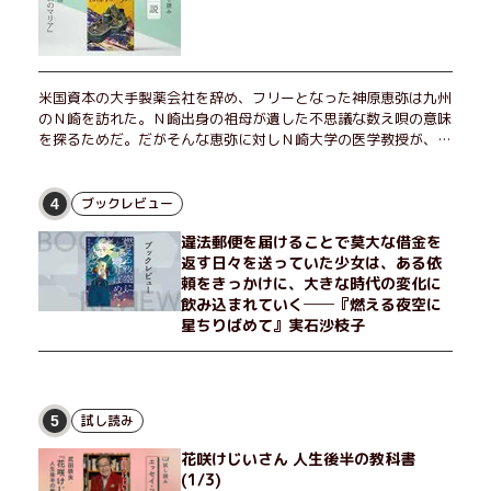
米国資本の大手製薬会社を辞め、フリーとなった神原恵弥は九州
のＮ崎を訪れた。Ｎ崎出身の祖母が遺した不思議な数え唄の意味
を探るためだ。だがそんな恵弥に対しＮ崎大学の医学教授が、米
国の監視下に置かれている女性科学者への接触を求めてきた。出
島で見つかったある物質について博士の意見を聞きたいという。
恵弥は、まるで影のような存在の博士とまみえることはできるの
ブックレビュー
4
か？ そして、唄の歌詞「かたむくマリア」に込められた秘密と
違法郵便を届けることで莫大な借金を
は？ 謎めいたラストが鮮烈な余韻を残すシリーズ第四作！
返す日々を送っていた少女は、ある依
頼をきっかけに、大きな時代の変化に
飲み込まれていく──『燃える夜空に
星ちりばめて』実石沙枝子
試し読み
5
花咲けじいさん 人生後半の教科書
(1/3)