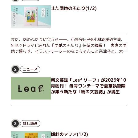
また団地のふたり(1/2)
また、あのふたりに会える――。小泉今日子&小林聡美W主演、
NHKでドラマ化された『団地のふたり』待望の続編！ 実家の団
地で暮らす、イラストレーターのなっちゃんこと奈津子と、大学
非常勤講師のノエチこと野枝。フリマアプリの売り上げでちょっ
とした贅沢を楽しんだり、近所のおばちゃんの恋バナを聞いてあ
げたり、部屋でふたりだけの「台湾映画祭」を催したり。50代
ニュース
2
独身、幼なじみの変わらぬ友情とささやかな幸せの日々を描く。
新文芸誌「Leaf リーフ」が2026年10
月創刊！ 毎号ワンテーマで豪華執筆陣
が集う新たな「紙の文芸誌」が誕生
試し読み
3
傾斜のマリア(1/2)