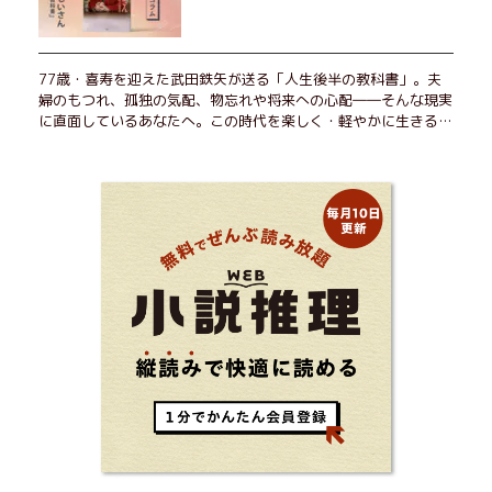
77歳・喜寿を迎えた武田鉄矢が送る「人生後半の教科書」。夫
婦のもつれ、孤独の気配、物忘れや将来への心配――そんな現実
に直面しているあなたへ。この時代を楽しく・軽やかに生きるヒ
ントを独自の切り口で綴る。長年の読書で得た知見や自身の経験
をもとに繰り出される持論は説得力満点。まだまだ人生これか
ら！ 読むだけで前向きになれる一冊。