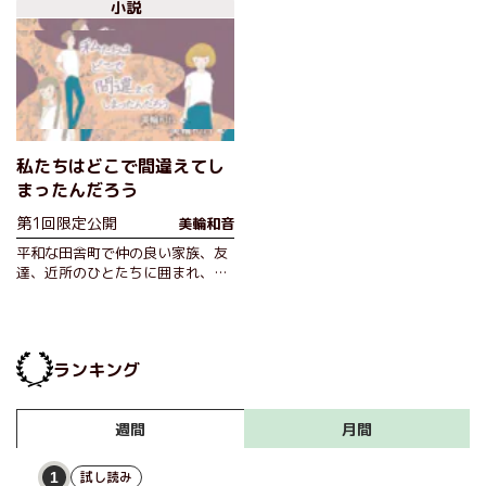
小説
私たちはどこで間違えてし
まったんだろう
第1回限定公開
美輪和音
平和な田舎町で仲の良い家族、友
達、近所のひとたちに囲まれ、普
通の生活を送っていた仁美。しか
し、毎年恒例の秋祭りの日をきっ
かけにすべてが変わってしまう。
何者かが祭で振る舞われたおしる
ランキング
こに毒を入れ、多数…
月間
週間
試し読み
1