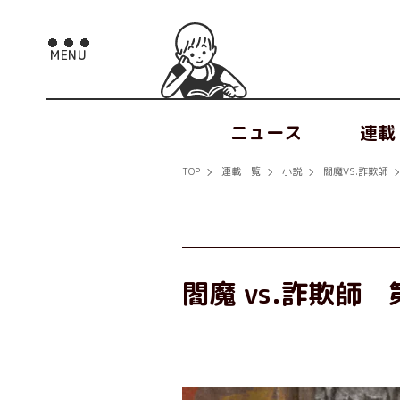
ニュース
連載
TOP
連載一覧
小説
閻魔VS.詐欺師
閻魔 vs.詐欺