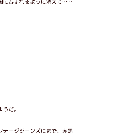
闇に呑まれるように消えて……
ようだ。
。
ンテージジーンズにまで、赤黒