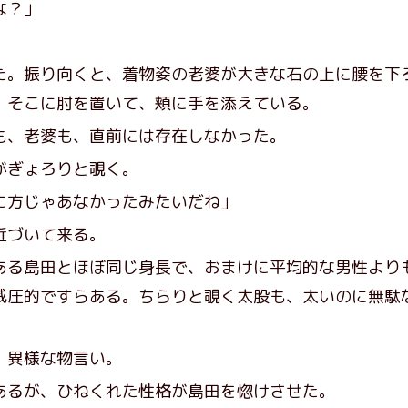
な？」
。振り向くと、着物姿の老婆が大きな石の上に腰を下
、そこに肘を置いて、頬に手を添えている。
、老婆も、直前には存在しなかった。
がぎょろりと覗く。
に方じゃあなかったみたいだね」
近づいて来る。
る島田とほぼ同じ身長で、おまけに平均的な男性より
威圧的ですらある。ちらりと覗く太股も、太いのに無駄
。異様な物言い。
るが、ひねくれた性格が島田を惚けさせた。