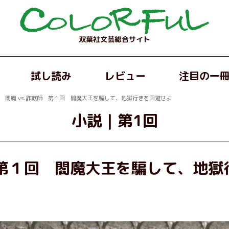
双葉社文芸総合サイト
試し読み
レビュー
注目の一
閻魔 vs.詐欺師 第１回 閻魔大王を騙して、地獄行きを回避せよ
小説
｜
第1回
師 第１回 閻魔大王を騙して、地