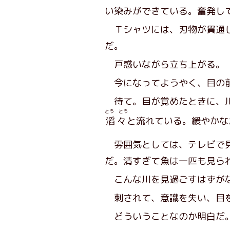
い染みができている。奮発し
Ｔシャツには、刃物が貫通し
だ。
戸惑いながら立ち上がる。
今になってようやく、目の前
待て。目が覚めたときに、川
とう とう
滔々
と流れている。緩やかな
雰囲気としては、テレビで
だ。清すぎて魚は一匹も見ら
こんな川を見過ごすはずがな
刺されて、意識を失い、目を
どういうことなのか明白だ。