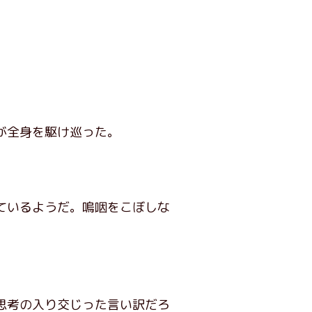
が全身を駆け巡った。
ているようだ。嗚咽をこぼしな
思考の入り交じった言い訳だろ