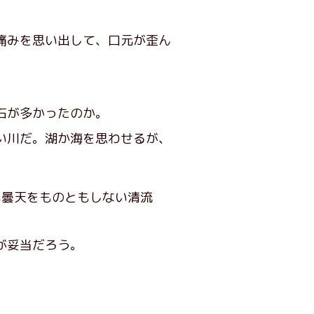
痛みを思い出して、口元が歪ん
石が多かったのか。
い川だ。湖か海を思わせるが、
い曇天をものともしない清流
が妥当だろう。