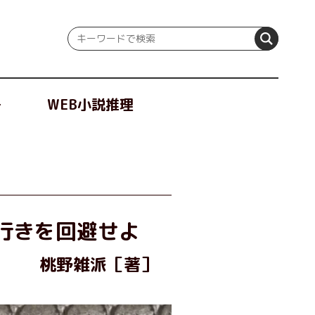
冊
WEB小説推理
獄行きを回避せよ
桃野雑派［著］