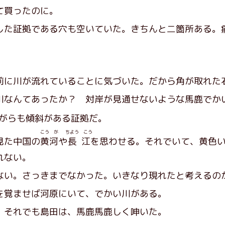
て買ったのに。
た証拠である穴も空いていた。きちんと二箇所ある。
に川が流れていることに気づいた。だから角が取れた
なんてあったか？ 対岸が見通せないような馬鹿でか
がらも傾斜がある証拠だ。
こう が
ちよう こう
見た中国の
黄河
や
長江
を思わせる。それでいて、黄色
れない。
い。さっきまでなかった。いきなり現れたと考えるの
覚ませば河原にいて、でかい川がある。
それでも島田は、馬鹿馬鹿しく呻いた。