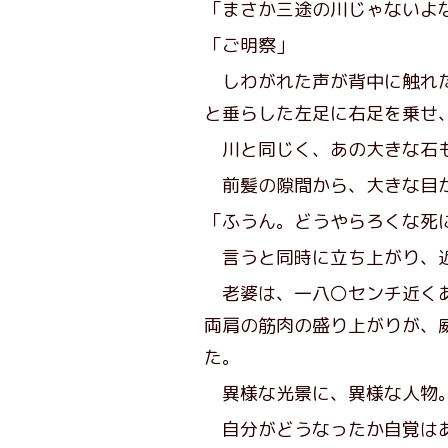
「まさか三途の川じゃないよ
「ご明察」
しわがれた声が背中に触れた
と垂らした左足に右足を乗せ
川と同じく、あの大きな石も
前髪の隙間から、大きな目
「ふうん。どうやらろくな死
言うと同時に立ち上がり、
老婆は、一八〇センチ近くあ
両肩の筋肉の盛り上がりが、
た。
異様な光景に、異様な人物
自分がどうなったか自覚はあ