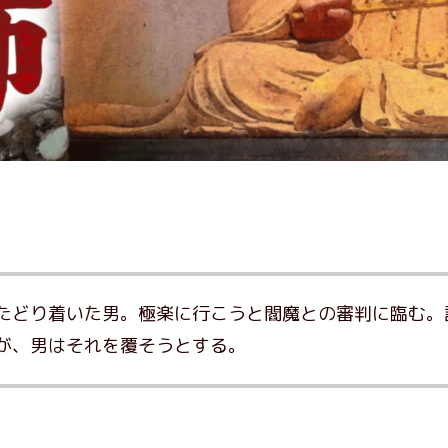
たどり着いた男。極楽に行こうと閻魔との審判に臨む。
が、男はそれを覆そうとする。