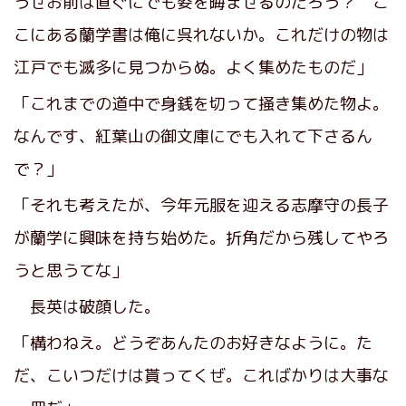
うせお前は直ぐにでも姿を
晦
ませるのだろう？ こ
こにある蘭学書は俺に呉れないか。これだけの物は
江戸でも滅多に見つからぬ。よく集めたものだ」
「これまでの道中で身銭を切って掻き集めた物よ。
なんです、紅葉山の御文庫にでも入れて下さるん
で？」
「それも考えたが、今年元服を迎える志摩守の長子
が蘭学に興味を持ち始めた。折角だから残してやろ
うと思うてな」
長英は破顔した。
「構わねえ。どうぞあんたのお好きなように。た
だ、こいつだけは貰ってくぜ。こればかりは大事な