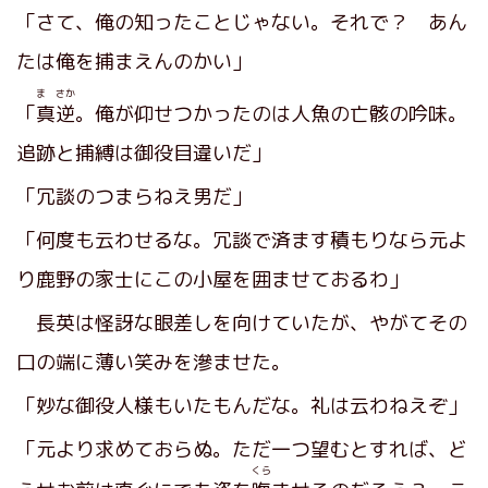
「さて、俺の知ったことじゃない。それで？ あん
たは俺を捕まえんのかい」
ま さか
「
真逆
。俺が仰せつかったのは人魚の亡骸の吟味。
追跡と捕縛は御役目違いだ」
「冗談のつまらねえ男だ」
「何度も云わせるな。冗談で済ます積もりなら元よ
り鹿野の家士にこの小屋を囲ませておるわ」
長英は怪訝な眼差しを向けていたが、やがてその
口の端に薄い笑みを滲ませた。
「妙な御役人様もいたもんだな。礼は云わねえぞ」
「元より求めておらぬ。ただ一つ望むとすれば、ど
くら