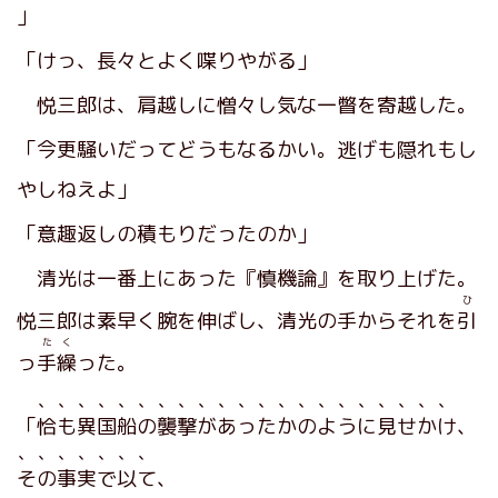
」
「けっ、長々とよく喋りやがる」
悦三郎は、肩越しに憎々し気な一瞥を寄越した。
「今更騒いだってどうもなるかい。逃げも隠れもし
やしねえよ」
「意趣返しの積もりだったのか」
清光は一番上にあった『慎機論』を取り上げた。
ひ
悦三郎は素早く腕を伸ばし、清光の手からそれを
引
たく
っ
手繰
った。
、、、、、、、、、、、、、、、、、、、、、
「
恰も異国船の襲撃があったかのように見せかけ
、
、、、、、、、
その事実で以て
、