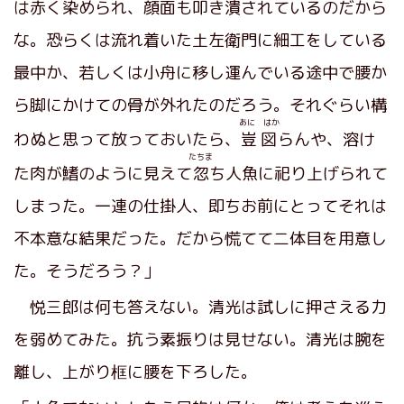
は赤く染められ、顔面も叩き潰されているのだから
な。恐らくは流れ着いた土左衛門に細工をしている
最中か、若しくは小舟に移し運んでいる途中で腰か
ら脚にかけての骨が外れたのだろう。それぐらい構
あに はか
わぬと思って放っておいたら、
豈図
らんや、溶け
たちま
た肉が鰭のように見えて
忽
ち人魚に祀り上げられて
しまった。一連の仕掛人、即ちお前にとってそれは
不本意な結果だった。だから慌てて二体目を用意し
た。そうだろう？」
悦三郎は何も答えない。清光は試しに押さえる力
を弱めてみた。抗う素振りは見せない。清光は腕を
離し、上がり框に腰を下ろした。