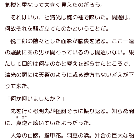
気楼と重なって大きく見えたのだろう。
それはいい、と清光は胸の裡で呟いた。問題は、
何故それを騒ぎ立てたのかということだ。
悦三郎の陰々とした面影が脳裏を過る。ここ一連
の騒動にあの男が関わっているのは間違いない。果
たして目的は何なのかと考えを巡らせたところで、
清光の頭には天啓のように或る途方もない考えが下
りて来た。
「何か仰いましたか？」
先を行く松明丸が怪訝そうに振り返る。知らぬ間
ま さか
に、
真逆
と呟いていたようだった。
人魚の亡骸。指甲花。羽豆の浜。沖合の巨大な船