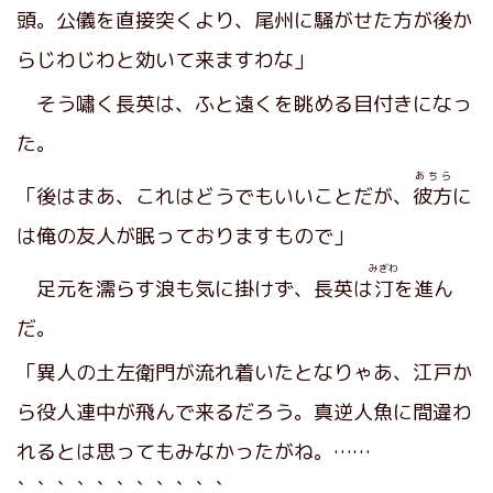
頭。公儀を直接突くより、尾州に騒がせた方が後か
らじわじわと効いて来ますわな」
そう嘯く長英は、ふと遠くを眺める目付きになっ
た。
あちら
「後はまあ、これはどうでもいいことだが、
彼方
に
は俺の友人が眠っておりますもので」
みぎわ
足元を濡らす浪も気に掛けず、長英は
汀
を進ん
だ。
「異人の土左衛門が流れ着いたとなりゃあ、江戸か
ら役人連中が飛んで来るだろう。真逆人魚に間違わ
れるとは思ってもみなかったがね。……
、、、、、、、、、、、