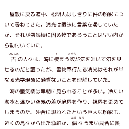
屋敷に戻る道中、松明丸はしきりに件の船影につ
いて尋ねてきた。清光は曖昧に言葉を濁していた
が、それが蜃気楼に因る物であろうことは早い内か
ら勘付いていた。
いにしえ
す
みずち
古
の人々は、海に
棲
まう
蛟
が気を吐いて幻を見
せるのだと謳ったが、書物奉行たる清光はそれが単
なる光学現象に過ぎないことを理解していた。
海の蜃気楼は早朝に見られることが多い。冷たい
海水と温かい空気の差が境界を作り、視界を歪めて
しまうのだ。沖合に現われたという巨大な船影も、
たま たま
近くの島々から出た漁船が、
偶々
うまい具合に蜃