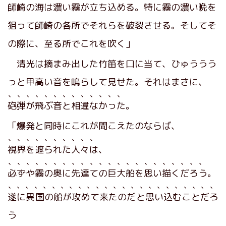
師崎の海は濃い霧が立ち込める。特に霧の濃い晩を
狙って師崎の各所でそれらを破裂させる。そしてそ
の際に、至る所でこれを吹く」
清光は摘まみ出した竹笛を口に当て、ひゅううう
っと甲高い音を鳴らして見せた。それはまさに、
、、、、、、、、、、、、、
砲弾が飛ぶ音と相違なかった
。
「爆発と同時にこれが聞こえたのならば、
、、、、、、、、、、
視界を遮られた人々は
、
、、、、、、、、、、、、、、、、、、、、、、
必ずや霧の奥に先達ての巨大船を思い描くだろう
。
、、、、、、、、、、、、、、、、、、、、、、、、
遂に異国の船が攻めて来たのだと思い込むことだろ
う