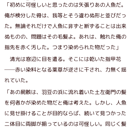
「初めに
可怪
しいと思ったのは矢張りあの人魚だ。
俺が検分した骨は、我等とそう違わぬ形と並びだっ
た。無論それだけで人魚に非ずと断ずることは出来
ぬものの、問題はその毛髪よ。あれは、触れた俺の
指先を赤く汚した。つまり染められた物だった」
清光は窓辺に目を遣る。そこには乾いた指甲花
──赤い染料となる薬草が逆さに干され、力無く揺
れていた。
「あの屍骸は、羽豆の浜に流れ着いた土左衛門の髪
を何者かが染めた物だと俺は考えた。しかし、人魚
に見せ掛けることが目的ならば、続いて見つかった
二体目に両脚が揃っているのは可怪しい。同じく髪