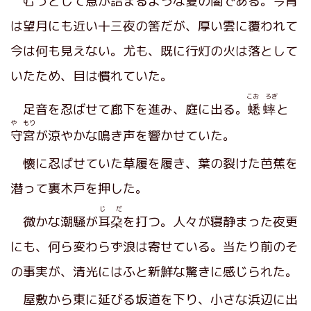
むっとして息が詰まるような夏の闇である。今宵
は望月にも近い十三夜の筈だが、厚い雲に覆われて
今は何も見えない。尤も、既に行灯の火は落として
いたため、目は慣れていた。
こお ろぎ
足音を忍ばせて廊下を進み、庭に出る。
蟋蟀
と
や もり
守宮
が涼やかな鳴き声を響かせていた。
懐に忍ばせていた草履を履き、葉の裂けた芭蕉を
潜って裏木戸を押した。
じ だ
微かな潮騒が
耳朶
を打つ。人々が寝静まった夜更
にも、何ら変わらず浪は寄せている。当たり前のそ
の事実が、清光にはふと新鮮な驚きに感じられた。
屋敷から東に延びる坂道を下り、小さな浜辺に出