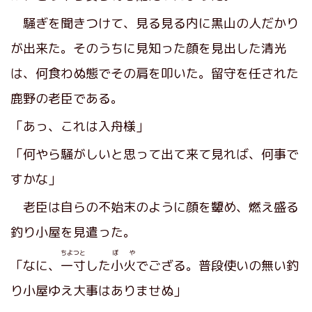
騒ぎを聞きつけて、見る見る内に黒山の人だかり
が出来た。そのうちに見知った顔を見出した清光
は、何食わぬ態でその肩を叩いた。留守を任された
鹿野の老臣である。
「あっ、これは入舟様」
「何やら騒がしいと思って出て来て見れば、何事で
すかな」
老臣は自らの不始末のように顔を顰め、燃え盛る
釣り小屋を見遣った。
ちよつと
ぼ や
「なに、
一寸
した
小火
でござる。普段使いの無い釣
り小屋ゆえ大事はありませぬ」