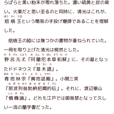
らぱらと黒い粉末が零れ落ちた。濃い硫黄と炭の臭
い。火薬だと思い至るのと同時に、清光はこれが、
ほう ろく だま
焙烙玉
という簡易の手投げ爆弾であることを理解
した。
焙烙玉の脇には幾つかの書物が重ねられていた。
一冊を取り上げた清光は愕然とした。
の ろ げん じよう
お らん だ ほん そう わ げ
野呂元丈
『
阿蘭陀本草和解
』に、その基となっ
そう もく ふ
たドドネウス『
草木譜
』。
あお ち りん そう
よ ち し りやく
青地林宗
『
輿地誌略
』。小関三英
な ぽ れ おう ぼ な ぱ る て でん
『
那波列翁勃納把爾的伝
』。それに、渡辺崋山
しん き ろん
『
慎機論
』。どれも江戸では御発禁となって久し
い一流の蘭学書だった。