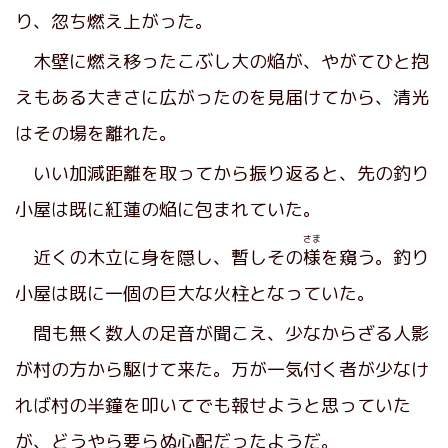
り、忽ち燃え上がった。
木壁に燃え移ったこぶし大の焔が、やがてひと抱
えもある大きさに広がったのを見届けてから、清光
はその場を離れた。
いい加減距離を取ってから振り返ると、先の釣り
小屋は既に紅蓮の焔に包まれていた。
さま
近くの木立に身を隠し、暫しその
様
を窺う。釣り
小屋は既に一個の巨大な火柱となっていた。
間も無く数人の足音が聞こえ、少なからざる人影
が村の方から駆けて来た。万が一気付く者が少なけ
れば村の半鐘を叩いてでも報せようと思っていた
が、どうやら要らぬ心配だったようだ。