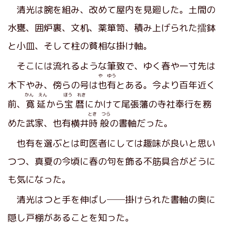
清光は腕を組み、改めて屋内を見廻した。土間の
水甕、囲炉裏、文机、薬箪笥、積み上げられた擂鉢
と小皿、そして柱の貧相な掛け軸。
そこには流れるような筆致で、ゆく春や一寸先は
や ゆう
木下やみ、傍らの号は
也有
とある。今より百年近く
かん えん
ほう れき
前、
寛延
から
宝暦
にかけて尾張藩の寺社奉行を務
とき つら
めた武家、也有横井
時般
の書軸だった。
也有を選ぶとは町医者にしては趣味が良いと思い
つつ、真夏の今頃に春の句を飾る不筋具合がどうに
も気になった。
清光はつと手を伸ばし──掛けられた書軸の奥に
隠し戸棚があることを知った。