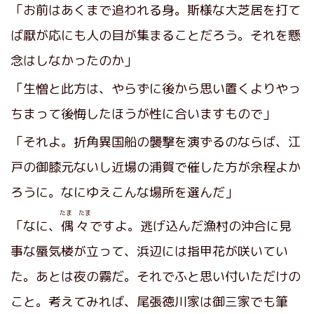
「お前はあくまで追われる身。斯様な大芝居を打て
ば厭が応にも人の目が集まることだろう。それを懸
念はしなかったのか」
「生憎と此方は、やらずに後から思い置くよりやっ
ちまって後悔したほうが性に合いますもので」
「それよ。折角異国船の襲撃を演ずるのならば、江
戸の御膝元ないし近場の浦賀で催した方が余程よか
ろうに。なにゆえこんな場所を選んだ」
たま たま
「なに、
偶々
ですよ。逃げ込んだ漁村の沖合に見
事な蜃気楼が立って、浜辺には指甲花が咲いてい
た。あとは夜の霧だ。それでふと思い付いただけの
こと。考えてみれば、尾張徳川家は御三家でも筆