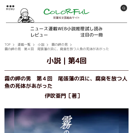
双葉社文芸総合サイト
ニュース
連載
WEB小説推理
試し読み
レビュー
注目の一冊
TOP
連載一覧
小説
霧の岬の男
霧の岬の男 第４回 尾張藩の浜に、腐臭を放つ人魚の死体があがった
小説
｜
第4回
霧の岬の男 第４回 尾張藩の浜に、腐臭を放つ人
魚の死体があがった
伊吹亜門［著］