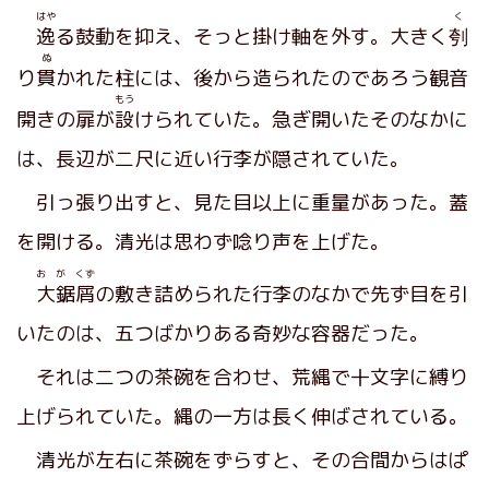
はや
く
逸
る鼓動を抑え、そっと掛け軸を外す。大きく
刳
ぬ
り
貫
かれた柱には、後から造られたのであろう観音
もう
開きの扉が
設
けられていた。急ぎ開いたそのなかに
は、長辺が二尺に近い行李が隠されていた。
引っ張り出すと、見た目以上に重量があった。蓋
を開ける。清光は思わず唸り声を上げた。
お が くず
大鋸屑
の敷き詰められた行李のなかで先ず目を引
いたのは、五つばかりある奇妙な容器だった。
それは二つの茶碗を合わせ、荒縄で十文字に縛り
上げられていた。縄の一方は長く伸ばされている。
清光が左右に茶碗をずらすと、その合間からはぱ