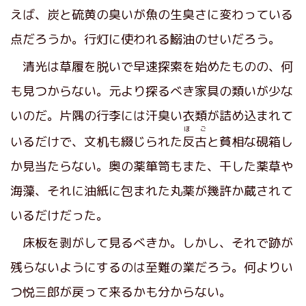
えば、炭と硫黄の臭いが魚の生臭さに変わっている
点だろうか。行灯に使われる鰯油のせいだろう。
清光は草履を脱いで早速探索を始めたものの、何
も見つからない。元より探るべき家具の類いが少な
いのだ。片隅の行李には汗臭い衣類が詰め込まれて
ほ ご
いるだけで、文机も綴じられた
反古
と貧相な硯箱し
か見当たらない。奥の薬箪笥もまた、干した薬草や
海藻、それに油紙に包まれた丸薬が幾許か蔵されて
いるだけだった。
床板を剥がして見るべきか。しかし、それで跡が
残らないようにするのは至難の業だろう。何よりい
つ悦三郎が戻って来るかも分からない。