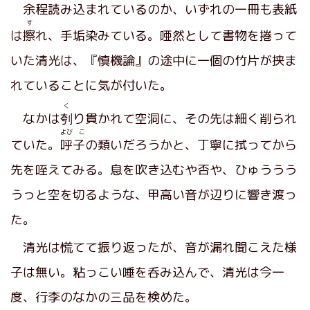
余程読み込まれているのか、いずれの一冊も表紙
す
は
擦
れ、手垢染みている。唖然として書物を捲って
いた清光は、『慎機論』の途中に一個の竹片が挟ま
れていることに気が付いた。
く
なかは
刳
り貫かれて空洞に、その先は細く削られ
よび こ
ていた。
呼子
の類いだろうかと、丁寧に拭ってから
先を咥えてみる。息を吹き込むや否や、ひゅううう
うっと空を切るような、甲高い音が辺りに響き渡っ
た。
清光は慌てて振り返ったが、音が漏れ聞こえた様
子は無い。粘っこい唾を呑み込んで、清光は今一
度、行李のなかの三品を検めた。