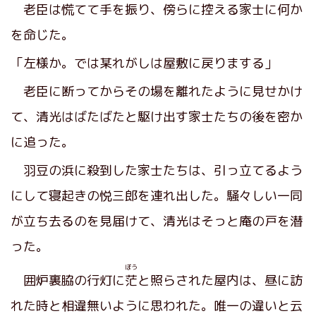
老臣は慌てて手を振り、傍らに控える家士に何か
を命じた。
「左様か。では某れがしは屋敷に戻りまする」
老臣に断ってからその場を離れたように見せかけ
て、清光はばたばたと駆け出す家士たちの後を密か
に追った。
羽豆の浜に殺到した家士たちは、引っ立てるよう
にして寝起きの悦三郎を連れ出した。騒々しい一同
が立ち去るのを見届けて、清光はそっと庵の戸を潜
った。
ぼう
囲炉裏脇の行灯に
茫
と照らされた屋内は、昼に訪
れた時と相違無いように思われた。唯一の違いと云