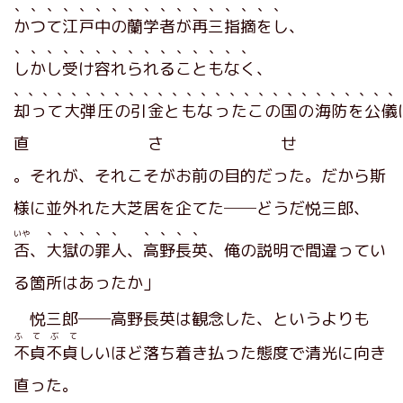
、、、、、、、、、、、、、、、、、
かつて江戸中の蘭学者が再三指摘をし
、
、、、、、、、、、、、、、、、
しかし受け容れられることもなく
、
、、、、、、、、、、、、、、、、、、、、、、、、、、、
却って大弾圧の引金ともなったこの国の海防を公儀
直させ
。それが、それこそがお前の目的だった。だから斯
様に並外れた大芝居を企てた──どうだ悦三郎、
、、、、、
、、、、
いや
否
、
大獄の罪人
、
高野長英
、俺の説明で間違ってい
る箇所はあったか」
悦三郎──高野長英は観念した、というよりも
ふ て ぶ て
不貞不貞
しいほど落ち着き払った態度で清光に向き
直った。