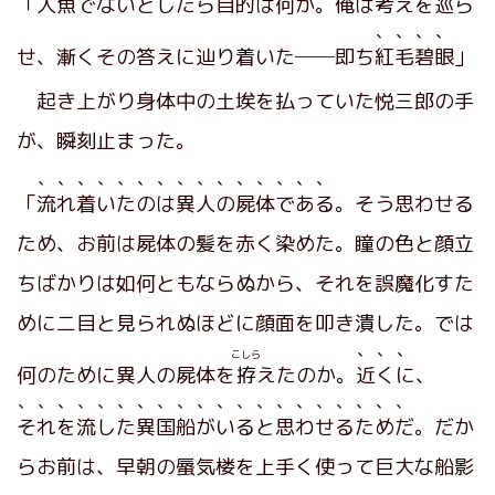
「人魚でないとしたら目的は何か。俺は考えを巡ら
、、、、
せ、漸くその答えに辿り着いた──即ち
紅毛碧眼
」
起き上がり身体中の土埃を払っていた悦三郎の手
が、瞬刻止まった。
、、、、、、、、、、、、、、、
「
流れ着いたのは異人の屍体である
。そう思わせる
ため、お前は屍体の髪を赤く染めた。瞳の色と顔立
ちばかりは如何ともならぬから、それを誤魔化すた
めに二目と見られぬほどに顔面を叩き潰した。では
、、、
こしら
何のために異人の屍体を
拵
えたのか。
近くに
、
、、、、、、、、、、、、、、、、、、、、
それを流した異国船がいると思わせるためだ
。だか
らお前は、早朝の蜃気楼を上手く使って巨大な船影