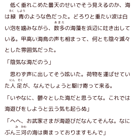
低く垂れこめた曇天のせいでそう見えるのか、海
ろく しよう
は
緑青
のような色だった。どろりと重たい波は白
あまた
い泡を噛みながら、
数多
の海藻を浜辺に吐き出して
いる。甲高い海鳥の声も相まって、何とも陰々滅々
とした雰囲気だった。
「陰気な海だのう」
思わず声に出してそう呟いた。荷物を運ばせてい
にん そく
た
人足
が、なんでしょうと駆け寄って来る。
「いやなに、鬱々とした海だと思うてな。これでは
海遊びをしようと云う気も起らぬ」
「へへ、お武家さまが海遊びだなんてそんな。なに
み かわ
ぶん
三河
の海は奥まっておりますもんで」