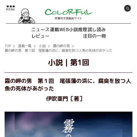
双葉社文芸総合サイト
ニュース
連載
WEB小説推理
試し読み
レビュー
注目の一冊
TOP
連載一覧
小説
霧の岬の男
霧の岬の男 第１回 尾張藩の浜に、腐臭を放つ人魚の死体があがった
小説
｜
第1回
霧の岬の男 第１回 尾張藩の浜に、腐臭を放つ人
魚の死体があがった
伊吹亜門［著］