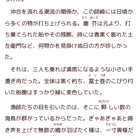
沖合を流れる潮流の関係か、この師崎には日頃か
ちり あくた
ら多くの物が打ち上げられる。
塵芥
は元より、打
ち棄てられた船やその残骸、時には青黒く膨れた土
左衛門など、何物かを見掛けぬ日の方が珍しかっ
た。
それは、三人も乗れば満席になるような小さい手
ふ じ つぼ
漕ぎ舟だった。全体は黒く朽ち、
富士壺
のこびり付
いた船腹はすっかり緑に変色していた。
おびただ
漁師たちの目を引いたのは、そこに
夥
しい数の
海鳥が群がっているからだった。ぎゃあぎゃあと啼
かもめ
ちよつと
き声を上げて無数の
鴎
が羽ばたく様は、
一寸
異様だ