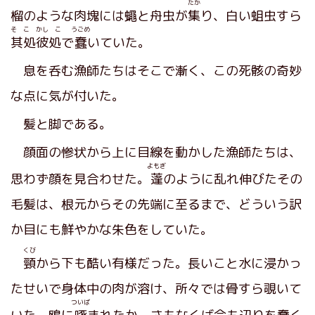
たか
榴のような肉塊には蠅と舟虫が
集
り、白い蛆虫すら
そ こ かし こ
うごめ
其処彼処
で
蠢
いていた。
息を呑む漁師たちはそこで漸く、この死骸の奇妙
な点に気が付いた。
髪と脚である。
顔面の惨状から上に目線を動かした漁師たちは、
よもぎ
思わず顔を見合わせた。
蓬
のように乱れ伸びたその
毛髪は、根元からその先端に至るまで、どういう訳
か目にも鮮やかな朱色をしていた。
くび
頸
から下も酷い有様だった。長いこと水に浸かっ
たせいで身体中の肉が溶け、所々では骨すら覗いて
ついば