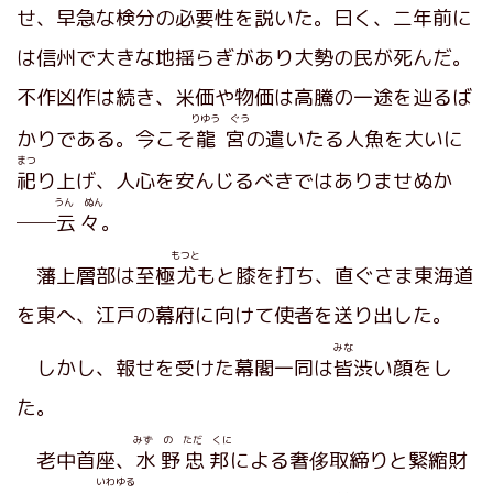
せ、早急な検分の必要性を説いた。曰く、二年前に
は信州で大きな地揺らぎがあり大勢の民が死んだ。
不作凶作は続き、米価や物価は高騰の一途を辿るば
りゆう ぐう
かりである。今こそ
龍宮
の遣いたる人魚を大いに
まつ
祀
り上げ、人心を安んじるべきではありませぬか
うん ぬん
──
云々
。
もつと
藩上層部は至極
尤
もと膝を打ち、直ぐさま東海道
を東へ、江戸の幕府に向けて使者を送り出した。
みな
しかし、報せを受けた幕閣一同は
皆
渋い顔をし
た。
みず の ただ くに
老中首座、
水野忠邦
による奢侈取締りと緊縮財
いわゆる