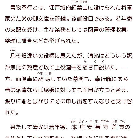
もみじ
やま
書物奉行とは、江戸城内
紅葉
山
に設けられた将軍
家のための御文庫を管轄する御役目である。若年寄
の支配を受け、主な業務としては図書の管理収集、
整理に調査などが挙げられた。
およ
凡
そ畑違いの役柄に思えたが、清光はどういう訳
か
く ど
か無比の熱意で以て上役連中を
掻
き
口説
いた。一
へき えき
方、面倒事に
辟易
していた幕閣も、奉行職にある
者の派遣ならば尾張に対しても面目が立つと考え、
渡りに船とばかりにその申し出をすんなりと受け容
れた。
ほん じよう あ き のかみ みち つら
果たして清光は若年寄、
本庄安芸守道貫
の