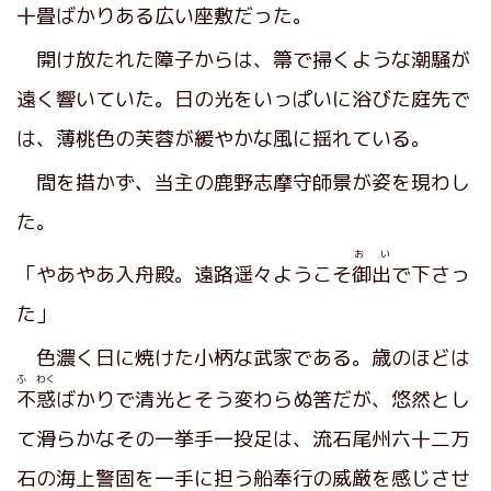
十畳ばかりある広い座敷だった。
開け放たれた障子からは、箒で掃くような潮騒が
遠く響いていた。日の光をいっぱいに浴びた庭先で
は、薄桃色の芙蓉が緩やかな風に揺れている。
間を措かず、当主の鹿野志摩守師景が姿を現わし
た。
お い
「やあやあ入舟殿。遠路遥々ようこそ
御出
で下さっ
た」
色濃く日に焼けた小柄な武家である。歳のほどは
ふ わく
不惑
ばかりで清光とそう変わらぬ筈だが、悠然とし
て滑らかなその一挙手一投足は、流石尾州六十二万
石の海上警固を一手に担う船奉行の威厳を感じさせ