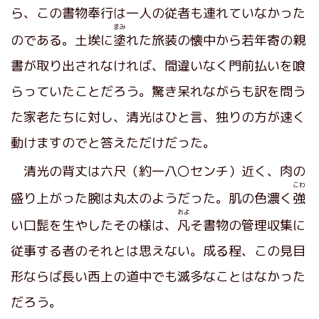
ら、この書物奉行は一人の従者も連れていなかった
まみ
のである。土埃に
塗
れた旅装の懐中から若年寄の親
書が取り出されなければ、間違いなく門前払いを喰
らっていたことだろう。驚き呆れながらも訳を問う
た家老たちに対し、清光はひと言、独りの方が速く
動けますのでと答えただけだった。
清光の背丈は六尺（約一八〇センチ）近く、肉の
こわ
盛り上がった腕は丸太のようだった。肌の色濃く
強
およ
い口髭を生やしたその様は、
凡
そ書物の管理収集に
従事する者のそれとは思えない。成る程、この見目
形ならば長い西上の道中でも滅多なことはなかった
だろう。