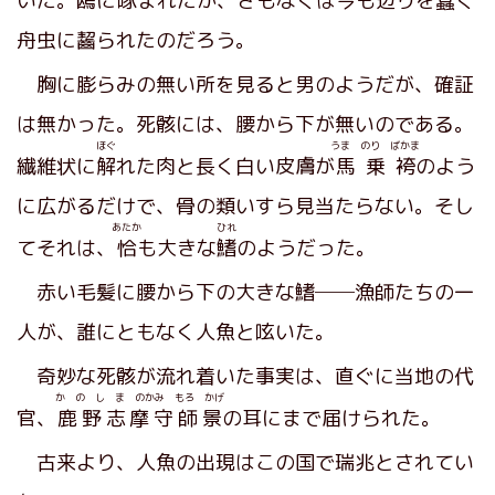
いた。鴎に
啄
まれたか、さもなくば今も辺りを蠢く
舟虫に齧られたのだろう。
胸に膨らみの無い所を見ると男のようだが、確証
は無かった。死骸には、腰から下が無いのである。
ほぐ
うま のり ばかま
繊維状に
解
れた肉と長く白い皮膚が
馬乗袴
のよう
に広がるだけで、骨の類いすら見当たらない。そし
あたか
ひれ
てそれは、
恰
も大きな
鰭
のようだった。
赤い毛髪に腰から下の大きな鰭──漁師たちの一
人が、誰にともなく人魚と呟いた。
奇妙な死骸が流れ着いた事実は、直ぐに当地の代
か の し ま のかみ もろ かげ
官、
鹿野志摩守師景
の耳にまで届けられた。
古来より、人魚の出現はこの国で瑞兆とされてい