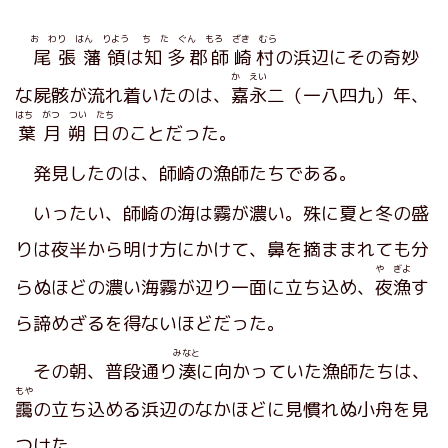
お わり はん りよう
ち た ぐん もろ ざき むら
尾張藩領
は
知多郡師崎村
の浜辺にその奇妙
か えい
な屍骸が流れ着いたのは、
嘉永
二（一八四九）年、
はち がつ つい たち
葉月朔日
のことだった。
発見したのは、師崎の漁師たちである。
いったい、師崎の海は霧が濃い。殊に夏と冬の盛
りは夜半から明け方にかけて、鼻を摘ままれても分
や ぎよ
らぬほどの濃い海霧が辺り一面に立ち込め、
夜漁
す
ら諦めざるを得ないほどだった。
みなと
その朝、普段通り
湊
に向かっていた漁師たちは、
もや
靄
の立ち込める浜辺のなかほどに見慣れぬ小舟を見
つけた。