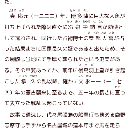
た。
じよう おう
はか た のつ
貞応
元（一二二二）年、
博多津
に巨大な人魚が
れい ぜい ちゆう な ごん
打ち上げられた際は直ぐに
冷泉中納言
が勅使と
あ べの おお とみ
して遣わされ、同行した占術博士の
安部大富
が占
った結果まさに国家長久の証であると出たため、そ
の屍骸は当地にて手厚く葬られたという史実があ
ご と ば
る。その甲斐あってか、前年に
後鳥羽
上皇が引き起
じよう きゆう
ぶん えい
こした
承久
の乱以降、確かに
文永
十一（一二七
わた
四）年の蒙古襲来に至るまで、五十年の長きに
亘
っ
て表立った戦乱は起こっていない。
故事に通暁し、代々尾張藩の船奉行も務める鹿野
志摩守は手ずから名古屋城の藩本庁まで馬を走ら