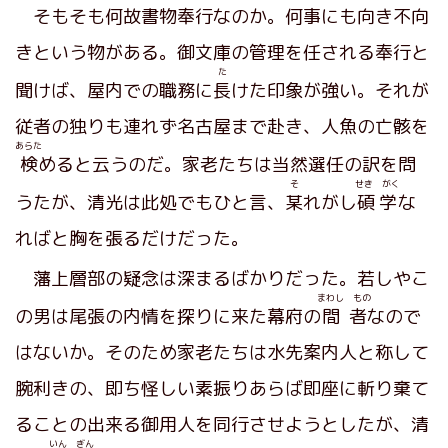
そもそも何故書物奉行なのか。何事にも向き不向
きという物がある。御文庫の管理を任される奉行と
た
聞けば、屋内での職務に
長
けた印象が強い。それが
従者の独りも連れず名古屋まで赴き、人魚の亡骸を
あらた
検
めると云うのだ。家老たちは当然選任の訳を問
そ
せき がく
うたが、清光は此処でもひと言、
某
れがし
碩学
な
ればと胸を張るだけだった。
藩上層部の疑念は深まるばかりだった。若しやこ
まわし もの
の男は尾張の内情を探りに来た幕府の
間者
なので
はないか。そのため家老たちは水先案内人と称して
腕利きの、即ち怪しい素振りあらば即座に斬り棄て
ることの出来る御用人を同行させようとしたが、清
いん ぎん