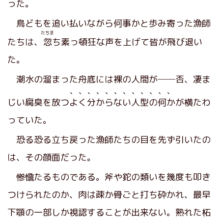
った。
鳥どもを追い払いながら何事かと歩み寄った漁師
たちま
たちは、
忽
ち素っ頓狂な声を上げて皆が飛び退い
た。
潮水の溜まった舟底には裸の人間が──否、凄ま
、、、、、、、、、、、、
じい腐臭を放つ
よく分からない人型の何か
が横たわ
っていた。
恐る恐る立ち戻った漁師たちの目を先ず引いたの
は、その顔面だった。
惨憺たるものである。斧や鉈の類いを幾度も叩き
つけられたのか、肉は疎か骨ごと打ち砕かれ、最早
下顎の一部しか視認することが出来ない。熟れた柘