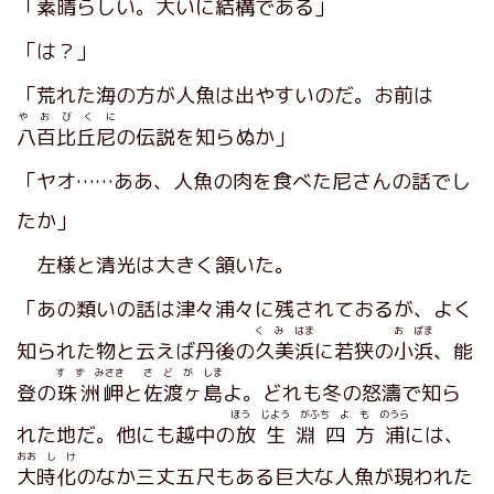
「素晴らしい。大いに結構である」
「は？」
「荒れた海の方が人魚は出やすいのだ。お前は
や お び く に
八百比丘尼
の伝説を知らぬか」
「ヤオ……ああ、人魚の肉を食べた尼さんの話でし
たか」
左様と清光は大きく頷いた。
「あの類いの話は津々浦々に残されておるが、よく
く み はま
お ばま
知られた物と云えば丹後の
久美浜
に若狭の
小浜
、能
す ず みさき
さ ど が しま
登の
珠洲岬
と
佐渡ヶ島
よ。どれも冬の怒濤で知ら
ほう じよう がふち よ も のうら
れた地だ。他にも越中の
放生淵四方浦
には、
おお し け
大時化
のなか三丈五尺もある巨大な人魚が現われた