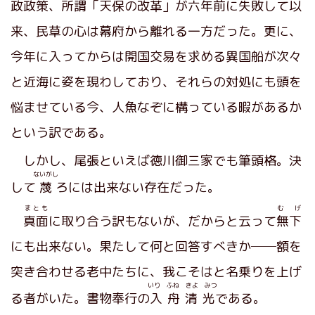
政政策、
所謂
「天保の改革」が六年前に失敗して以
来、民草の心は幕府から離れる一方だった。更に、
今年に入ってからは開国交易を求める異国船が次々
と近海に姿を現わしており、それらの対処にも頭を
悩ませている今、人魚なぞに構っている暇があるか
という訳である。
しかし、尾張といえば徳川御三家でも筆頭格。決
ないがし
して
蔑
ろには出来ない存在だった。
まとも
む げ
真面
に取り合う訳もないが、だからと云って
無下
にも出来ない。果たして何と回答すべきか──額を
突き合わせる老中たちに、我こそはと名乗りを上げ
いり ふね きよ みつ
る者がいた。書物奉行の
入舟清光
である。