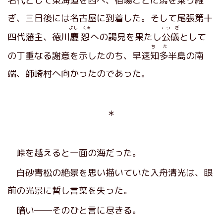
名代として東海道を西へ、宿場ごとに馬を乗り継
ぎ、三日後には名古屋に到着した。そして尾張第十
よし くみ
こう ぎ
四代藩主、徳川
慶恕
への謁見を果たし
公儀
として
ち た
の丁重なる謝意を示したのち、早速
知多
半島の南
端、師崎村へ向かったのであった。
＊
峠を越えると一面の海だった。
白砂青松の絶景を思い描いていた入舟清光は、眼
前の光景に暫し言葉を失った。
暗い──そのひと言に尽きる。