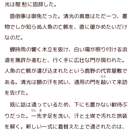
光は
慇懃
に固辞した。
面倒事は御免だった。清光の真意はただ一つ、書
物でしか知らぬ人魚の亡骸を、直に確かめたいだけ
なのだ。
蝉時雨の響く木立を抜け、白い陽が照り付ける浜
道を幾許か進むと、行く手に広壮な門が現われた。
人魚の亡骸が運び込まれたという鹿野の代官屋敷で
たた
ある。清光は額の汗を拭い、通用の門を
敲
いて来訪
を告げた。
既に話は通っているため、下にも置かない歓待ぶ
ひと ま
りだった。
一先
ず足を洗い、汗と土埃で汚れた旅装
を解く。新しい一式に着替えた上で通されたのは、