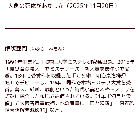
人魚の死体があがった
（2025年11月20日）
伊吹亜門
（いぶき・あもん）
1991年生まれ。同志社大学ミステリ研究会出身。2015年
「監獄舎の殺人」でミステリーズ！新人賞を最年少で受
賞。18年に受賞作を収録した『刀と傘 明治京洛推理
帖』でデビューし、19年に同作で本格ミステリ大賞を受
賞。幕末、維新、戦前といった時代小説と本格ミステリを
巧みに融合した作風で評価されている。21年『幻月と探
偵』で大藪春彦賞候補。他の著書に『雨と短銃』『京都陰
陽寮謎解き滅妖帖』など。