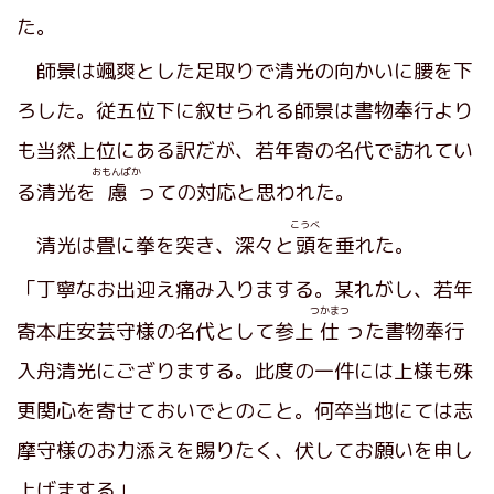
た。
師景は颯爽とした足取りで清光の向かいに腰を下
ろした。従五位下に叙せられる師景は書物奉行より
も当然上位にある訳だが、若年寄の名代で訪れてい
おもんぱか
る清光を
慮
っての対応と思われた。
こうべ
清光は畳に拳を突き、深々と
頭
を垂れた。
「丁寧なお出迎え痛み入りまする。某れがし、若年
つかまつ
寄本庄安芸守様の名代として参上
仕
った書物奉行
入舟清光にござりまする。此度の一件には上様も殊
更関心を寄せておいでとのこと。何卒当地にては志
摩守様のお力添えを賜りたく、伏してお願いを申し
上げまする」