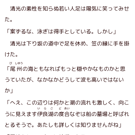
清光の素性を知らぬ若い人足は陽気に笑ってみせ
た。
「案ずるな、泳ぎは得手としている。しかし」
清光は下り坂の道中で足を休め、笠の縁に手を掛
けた。
び しゆう
「
尾州
の海ともなればもっと穏やかなものかと思
うていたが、なかなかどうして波も高いではない
か」
「へえ、この辺りは何かと潮の流れも激しく、向こ
い ら ご
ど あい
うに見えます
伊良湖
の
度合
なぞは船の墓場と呼ばれ
とるそうで。あたしも詳しくは知りませんがね」