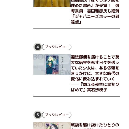
埋めた場所』が受賞！ 選
考委員・喜国雅彦氏も絶賛
「ジャパニーズホラーの到
達点」
ブックレビュー
4
違法郵便を届けることで莫
大な借金を返す日々を送っ
ていた少女は、ある依頼を
きっかけに、大きな時代の
変化に飲み込まれていく
──『燃える夜空に星ちり
ばめて』実石沙枝子
ブックレビュー
5
戦後を駆け抜けたひとりの