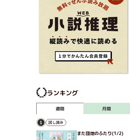
ランキング
月間
週間
試し読み
1
また団地のふたり(1/2)