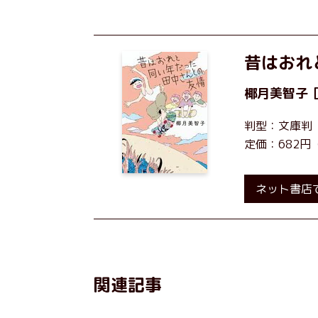
昔はおれ
椰月美智子
判型：文庫判
定価：682円
ネット書店
関連記事