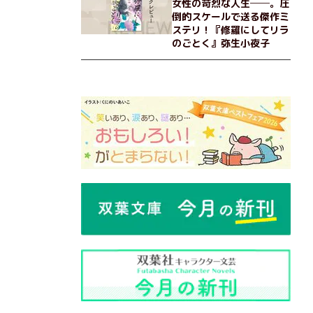
女性の苛烈な人生──。圧
倒的スケールで送る傑作ミ
ステリ！『修羅にしてリラ
のごとく』弥生小夜子