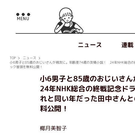
ニュース
連載
TOP
ニュース
小6男子と85歳のおじいさんが親友に。年齢差74歳の友情小説！ 24年NHK総
ック冒頭を無料公開！
小6男子と85歳のおじいさ
24年NHK総合の終戦記念
れと同い年だった田中さんと
料公開！
椰月美智子