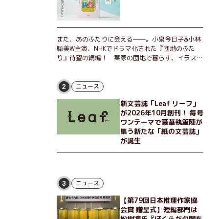
また、あのふたりに会える――。小泉今日子&小林
聡美W主演、NHKでドラマ化された『団地のふた
り』待望の続編！ 実家の団地で暮らす、イラスト
レーターのなっちゃんこと奈津子と、大学非常勤講
師のノエチこと野枝。フリマアプリの売り上げでち
ょっとした贅沢を楽しんだり、近所のおばちゃんの
ニュース
2
恋バナを聞いてあげたり、部屋でふたりだけの「台
新文芸誌「Leaf リーフ」
湾映画祭」を催したり。50代独身、幼なじみの変
が2026年10月創刊！ 毎号
わらぬ友情とささやかな幸せの日々を描く。
ワンテーマで豪華執筆陣が
集う新たな「紙の文芸誌」
が誕生
ニュース
3
【第79回日本推理作家協
会賞 贈呈式】短編部門は
松樹凛氏『ぼくらが夕闇を