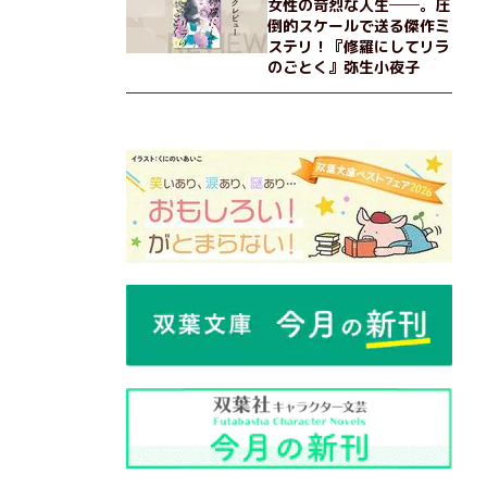
女性の苛烈な人生──。圧
倒的スケールで送る傑作ミ
ステリ！『修羅にしてリラ
のごとく』弥生小夜子