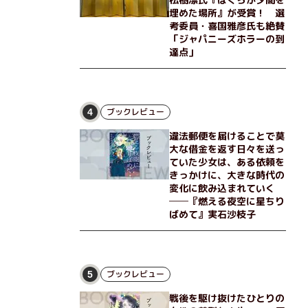
埋めた場所』が受賞！ 選
考委員・喜国雅彦氏も絶賛
「ジャパニーズホラーの到
達点」
ブックレビュー
4
違法郵便を届けることで莫
大な借金を返す日々を送っ
ていた少女は、ある依頼を
きっかけに、大きな時代の
変化に飲み込まれていく
──『燃える夜空に星ちり
ばめて』実石沙枝子
ブックレビュー
5
戦後を駆け抜けたひとりの