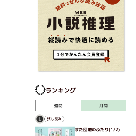
ランキング
月間
週間
試し読み
1
また団地のふたり(1/2)