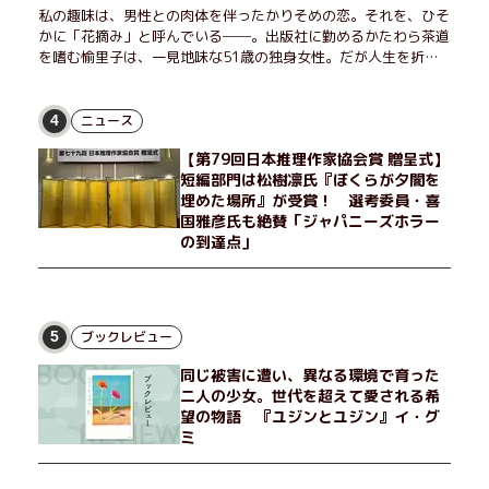
私の趣味は、男性との肉体を伴ったかりそめの恋。それを、ひそ
かに「花摘み」と呼んでいる──。出版社に勤めるかたわら茶道
を嗜む愉里子は、一見地味な51歳の独身女性。だが人生を折り
返した今、「今日が一番若い」と日々を謳歌するように花摘みを
愉しんでいた。そんな愉里子の前に初めて、恋の終わりを怖れさ
せる男が現れた。茶の湯の粋人、70歳の万江島だ。だが彼に
ニュース
4
は、ある秘密があった……。自分の心と身体を偽らない女たちの
【第79回日本推理作家協会賞 贈呈式】
姿と、その連帯を描く。赤裸々にして切実な、セクシュアリティ
短編部門は松樹凛氏『ぼくらが夕闇を
をめぐる物語。
埋めた場所』が受賞！ 選考委員・喜
国雅彦氏も絶賛「ジャパニーズホラー
の到達点」
ブックレビュー
5
同じ被害に遭い、異なる環境で育った
二人の少女。世代を超えて愛される希
望の物語 『ユジンとユジン』イ・グ
ミ