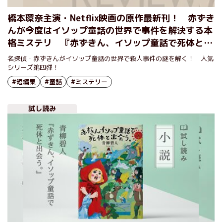
橋本環奈主演・Netflix映画の原作最新刊！ 赤ずき
んが今度はイソップ童話の世界で事件を解決する本
格ミステリ 『赤ずきん、イソップ童話で死体と出
会う。』青柳碧人
名探偵・赤ずきんがイソップ童話の世界で殺人事件の謎を解く！ 人気
シリーズ第四弾！
#短編集
#童話
#ミステリー
試し読み