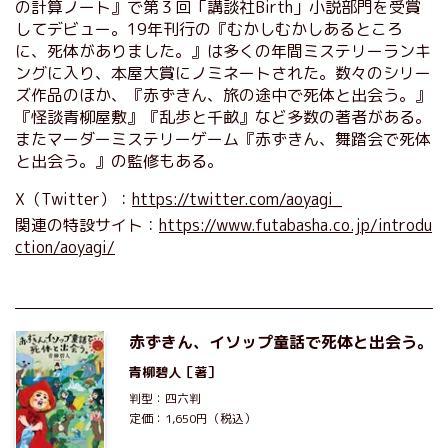
の計算ノート』で第３回「講談社Birth」小説部門を受賞
してデビュー。19年刊行の『むかしむかしあるところ
に、死体がありました。』は多くの年間ミステリーランキ
ングに入り、本屋大賞にノミネートされた。数々のシリー
ズ作品のほか、『赤ずきん、旅の途中で死体と出会う。』
『怪談青柳屋敷』『乱歩と千畝』など多数の著者がある。
またマーダーミステリーゲーム『赤ずきん、舞踏会で死体
と出会う。』の監修もある。
X（Twitter）：
https://twitter.com/aoyagi_
関連の特設サイト：
https://www.futabasha.co.jp/introdu
ction/aoyagi/
赤ずきん、イソップ童話で死体と出会う。
青柳碧人
［著］
判型：四六判
定価：1,650円（税込）