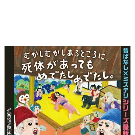
『むかしむかしあるところに、死体があってもめで
たしめでたし。』
ランキング
月間
週間
試し読み
1
また団地のふたり(1/2)