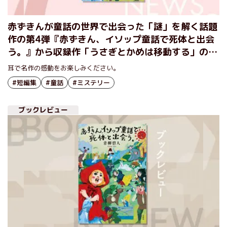
赤ずきんが童話の世界で出会った「謎」を解く話題
作の第4弾『赤ずきん、イソップ童話で死体と出会
う。』から収録作「うさぎとかめは移動する」のオ
ーディオブック冒頭を無料公開
耳で名作の感動をお楽しみください。
#短編集
#童話
#ミステリー
ブックレビュー