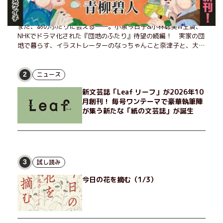
また、あのふたりに会える――。小泉今日子&小林聡美W主演、
NHKでドラマ化された『団地のふたり』待望の続編！ 実家の団
地で暮らす、イラストレーターのなっちゃんこと奈津子と、大学
非常勤講師のノエチこと野枝。フリマアプリの売り上げでちょっ
とした贅沢を楽しんだり、近所のおばちゃんの恋バナを聞いてあ
げたり、部屋でふたりだけの「台湾映画祭」を催したり。50代
ニュース
2
独身、幼なじみの変わらぬ友情とささやかな幸せの日々を描く。
新文芸誌「Leaf リーフ」が2026年10
月創刊！ 毎号ワンテーマで豪華執筆陣
が集う新たな「紙の文芸誌」が誕生
試し読み
3
今日の花を摘む（1/3）