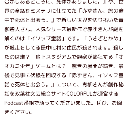
むかしあるところに、死体がありました。』や、世
界の童話をミステリに仕立てた『赤ずきん、旅の途
中で死体と出会う。』で新しい世界を切り拓いた青
柳碧人さん。人気シリーズ最新作で赤ずきんが謎を
解くのは「イソップ童話」です。「うさぎとかめ」
が競走をしてる最中に村の住民が殺されます。殺し
たのは誰？ 地下スタジアムで観衆が熱狂する「オ
オカミ少年」ゲームとは？ 驚きの展開が続き、最
後で見事に伏線を回収する『赤ずきん、イソップ童
話で死体と出会う。』について、青柳さんが創作秘
話を双葉社文芸総合サイトCOLORFULが運営する
Podcast番組で語ってくださいました。ぜひ、お聞
きください。