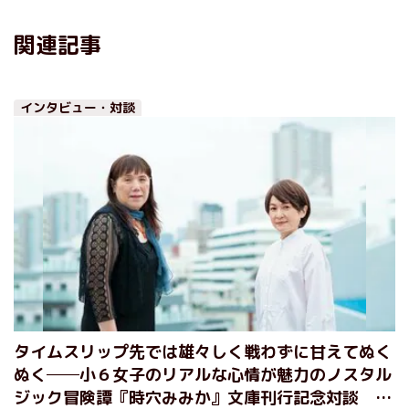
関連記事
インタビュー・対談
タイムスリップ先では雄々しく戦わずに甘えてぬく
ぬく──小６女子のリアルな心情が魅力のノスタル
ジック冒険譚『時穴みみか』文庫刊行記念対談 藤