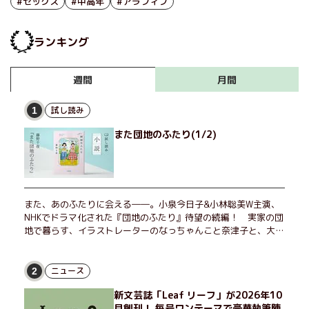
#セックス
#中高年
#アラフィフ
ランキング
月間
週間
試し読み
1
また団地のふたり(1/2)
また、あのふたりに会える――。小泉今日子&小林聡美W主演、
NHKでドラマ化された『団地のふたり』待望の続編！ 実家の団
地で暮らす、イラストレーターのなっちゃんこと奈津子と、大学
非常勤講師のノエチこと野枝。フリマアプリの売り上げでちょっ
とした贅沢を楽しんだり、近所のおばちゃんの恋バナを聞いてあ
げたり、部屋でふたりだけの「台湾映画祭」を催したり。50代
ニュース
2
独身、幼なじみの変わらぬ友情とささやかな幸せの日々を描く。
新文芸誌「Leaf リーフ」が2026年10
月創刊！ 毎号ワンテーマで豪華執筆陣