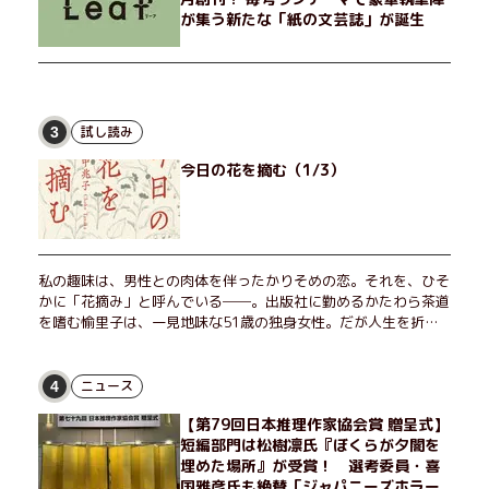
が集う新たな「紙の文芸誌」が誕生
試し読み
3
今日の花を摘む（1/3）
私の趣味は、男性との肉体を伴ったかりそめの恋。それを、ひそ
かに「花摘み」と呼んでいる──。出版社に勤めるかたわら茶道
を嗜む愉里子は、一見地味な51歳の独身女性。だが人生を折り
返した今、「今日が一番若い」と日々を謳歌するように花摘みを
愉しんでいた。そんな愉里子の前に初めて、恋の終わりを怖れさ
せる男が現れた。茶の湯の粋人、70歳の万江島だ。だが彼に
ニュース
4
は、ある秘密があった……。自分の心と身体を偽らない女たちの
【第79回日本推理作家協会賞 贈呈式】
姿と、その連帯を描く。赤裸々にして切実な、セクシュアリティ
短編部門は松樹凛氏『ぼくらが夕闇を
をめぐる物語。
埋めた場所』が受賞！ 選考委員・喜
国雅彦氏も絶賛「ジャパニーズホラー