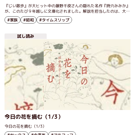
野千夜×田中兆子（前編）
『じい散歩』が大ヒット中の藤野千夜さんの隠れた名作『時穴みみか』
が、このたび９年越しに文庫化されました。解説を担当したのは、大の
藤野ファンである作家、田中兆子さん。文庫化を記念し、お二人の対談
#家族
#昭和
#タイムスリップ
が実現しました。
試し読み
今日の花を摘む（1/3）
今日の花を摘む（1/3）
#セックス
#中高年
#アラフィフ