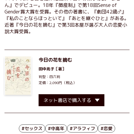
ん』でデビュー。18年『徴産制』で第18回Sense of
Gender賞大賞を受賞。その他の著書に、『劇団42歳♂』
『私のことならほっといて』『あとを継ぐひと』がある。
近著『今日の花を摘む』で第3回本屋が選ぶ大人の恋愛小
説大賞受賞。
今日の花を摘む
田中兆子
［著］
判型：四六判
定価：2,090円（税込）
ネット書店で購入する
#セックス
#中高年
#アラフィフ
#恋愛