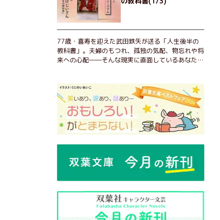
の教科書(1/3)
77歳・喜寿を迎えた武田鉄矢が送る「人生後半の
教科書」。夫婦のもつれ、孤独の気配、物忘れや将
来への心配――そんな現実に直面しているあなた
へ。この時代を楽しく・軽やかに生きるヒントを独
自の切り口で綴る。長年の読書で得た知見や自身の
経験をもとに繰り出される持論は説得力満点。まだ
まだ人生これから！ 読むだけで前向きになれる一
冊。