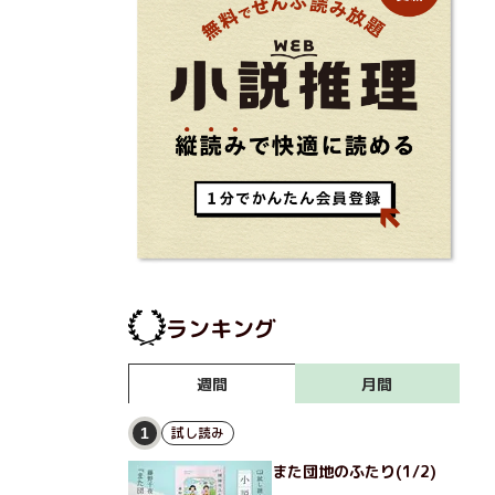
ランキング
月間
週間
試し読み
1
また団地のふたり(1/2)