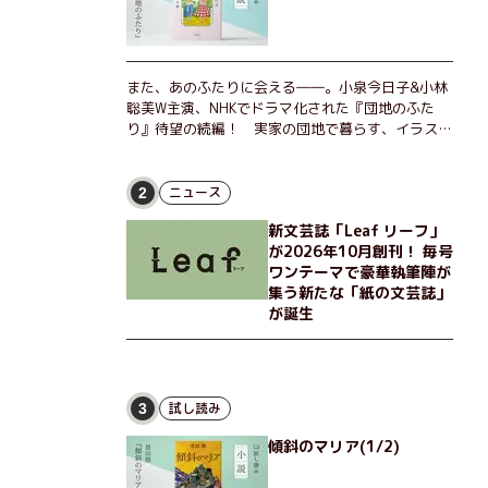
また、あのふたりに会える――。小泉今日子&小林
聡美W主演、NHKでドラマ化された『団地のふた
り』待望の続編！ 実家の団地で暮らす、イラスト
レーターのなっちゃんこと奈津子と、大学非常勤講
師のノエチこと野枝。フリマアプリの売り上げでち
ょっとした贅沢を楽しんだり、近所のおばちゃんの
ニュース
2
恋バナを聞いてあげたり、部屋でふたりだけの「台
新文芸誌「Leaf リーフ」
湾映画祭」を催したり。50代独身、幼なじみの変
が2026年10月創刊！ 毎号
わらぬ友情とささやかな幸せの日々を描く。
ワンテーマで豪華執筆陣が
集う新たな「紙の文芸誌」
が誕生
試し読み
3
傾斜のマリア(1/2)