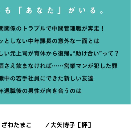
こざわたまこ ／大矢博子［評］