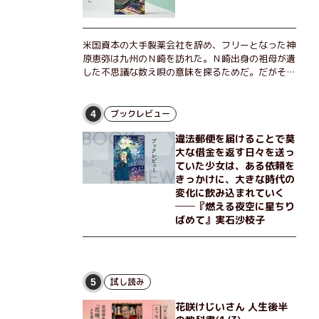
米国資本の大手製薬会社を辞め、フリーとなった神
原恵弥は九州のＮ崎を訪れた。Ｎ崎出身の祖母が遺
した不思議な数え唄の意味を探るためだ。だがそん
な恵弥に対しＮ崎大学の医学教授が、米国の監視下
に置かれている女性科学者への接触を求めてきた。
出島で見つかったある物質について博士の意見を聞
ブックレビュー
4
きたいという。恵弥は、まるで影のような存在の博
違法郵便を届けることで莫
士とまみえることはできるのか？ そして、唄の歌
大な借金を返す日々を送っ
詞「かたむくマリア」に込められた秘密とは？ 謎
ていた少女は、ある依頼を
めいたラストが鮮烈な余韻を残すシリーズ第四作！
きっかけに、大きな時代の
変化に飲み込まれていく
──『燃える夜空に星ちり
ばめて』実石沙枝子
試し読み
5
花咲けじいさん 人生後半