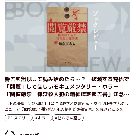
り込むような画期的な〝仕掛け〟がある。ホラーブームの目玉となりそ
うな野心的な作品について、知念さんにうかがった。
警告を無視して読み始めたら…？ 破滅する覚悟で
「閲覧」してほしいモキュメンタリー・ホラー
『閲覧厳禁 猟奇殺人犯の精神鑑定報告書』知念実
希人
「小説推理」2025年11月号に掲載された書評家・あわいゆきさんのレ
ビューで『閲覧厳禁 猟奇殺人犯の精神鑑定報告書』の読みどころをご
紹介します。
#ミステリー
#ホラー
#どんでん返し