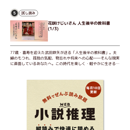
試し読み
5
花咲けじいさん 人生後半の教科書
(1/3)
77歳・喜寿を迎えた武田鉄矢が送る「人生後半の教科書」。夫
婦のもつれ、孤独の気配、物忘れや将来への心配――そんな現実
に直面しているあなたへ。この時代を楽しく・軽やかに生きるヒ
ントを独自の切り口で綴る。長年の読書で得た知見や自身の経験
をもとに繰り出される持論は説得力満点。まだまだ人生これか
ら！ 読むだけで前向きになれる一冊。