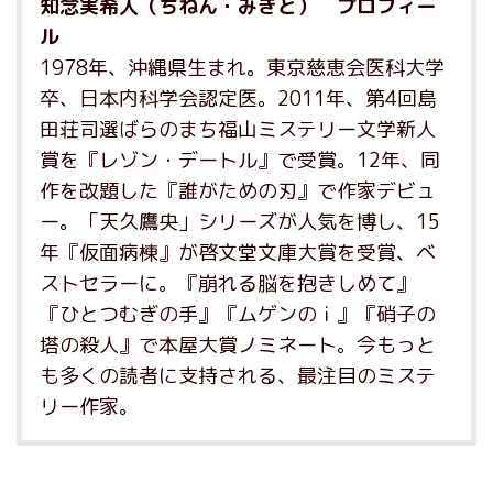
知念実希人（ちねん・みきと） プロフィー
ル
1978年、沖縄県生まれ。東京慈恵会医科大学
卒、日本内科学会認定医。2011年、第4回島
田荘司選ばらのまち福山ミステリー文学新人
賞を『レゾン・デートル』で受賞。12年、同
作を改題した『誰がための刃』で作家デビュ
ー。「天久鷹央」シリーズが人気を博し、15
年『仮面病棟』が啓文堂文庫大賞を受賞、ベ
ストセラーに。『崩れる脳を抱きしめて』
『ひとつむぎの手』『ムゲンのｉ』『硝子の
塔の殺人』で本屋大賞ノミネート。今もっと
も多くの読者に支持される、最注目のミステ
リー作家。