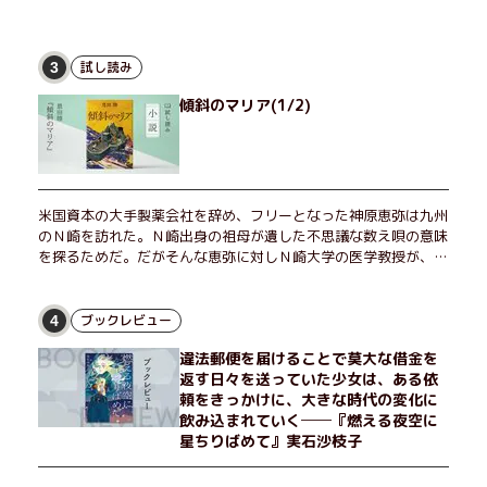
試し読み
3
傾斜のマリア(1/2)
米国資本の大手製薬会社を辞め、フリーとなった神原恵弥は九州
のＮ崎を訪れた。Ｎ崎出身の祖母が遺した不思議な数え唄の意味
を探るためだ。だがそんな恵弥に対しＮ崎大学の医学教授が、米
国の監視下に置かれている女性科学者への接触を求めてきた。出
島で見つかったある物質について博士の意見を聞きたいという。
恵弥は、まるで影のような存在の博士とまみえることはできるの
ブックレビュー
4
か？ そして、唄の歌詞「かたむくマリア」に込められた秘密と
違法郵便を届けることで莫大な借金を
は？ 謎めいたラストが鮮烈な余韻を残すシリーズ第四作！
返す日々を送っていた少女は、ある依
頼をきっかけに、大きな時代の変化に
飲み込まれていく──『燃える夜空に
星ちりばめて』実石沙枝子