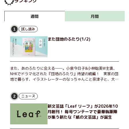
ランキング
月間
週間
試し読み
1
また団地のふたり(1/2)
また、あのふたりに会える――。小泉今日子&小林聡美W主演、
NHKでドラマ化された『団地のふたり』待望の続編！ 実家の団
地で暮らす、イラストレーターのなっちゃんこと奈津子と、大学
非常勤講師のノエチこと野枝。フリマアプリの売り上げでちょっ
とした贅沢を楽しんだり、近所のおばちゃんの恋バナを聞いてあ
げたり、部屋でふたりだけの「台湾映画祭」を催したり。50代
ニュース
2
独身、幼なじみの変わらぬ友情とささやかな幸せの日々を描く。
新文芸誌「Leaf リーフ」が2026年10
月創刊！ 毎号ワンテーマで豪華執筆陣
が集う新たな「紙の文芸誌」が誕生