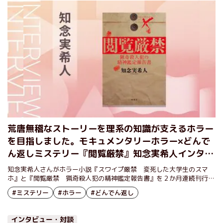
荒唐無稽なストーリーを理系の知識が支えるホラー
を目指しました。モキュメンタリーホラー×どんで
ん返しミステリー『閲覧厳禁』知念実希人インタビ
ュー（後編）
知念実希人さんがホラー小説『スワイプ厳禁 変死した大学生のスマ
ホ』と『閲覧厳禁 猟奇殺人犯の精神鑑定報告書』を２か月連続刊行し
た。都市伝説の謎を追う大学生が恐怖に見舞われる『スワイプ厳禁』
#ミステリー
#ホラー
#どんでん返し
と、精神科医へのインタビューが殺人事件の恐るべき真相をあぶりだす
『閲覧厳禁』。独立した作品でありながら、重要な部分がリンクし、ひ
とつの大きなストーリーを形作る２冊は、それぞれ読者を物語に引きず
インタビュー・対談
り込むような画期的な〝仕掛け〟がある。ホラーブームの目玉となりそ