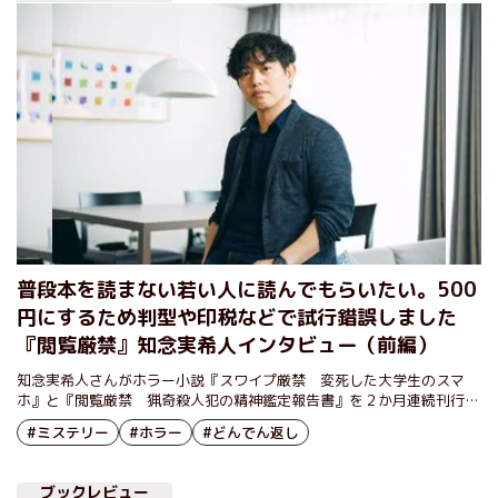
うな野心的な作品について、知念さんにうかがった。
普段本を読まない若い人に読んでもらいたい。500
円にするため判型や印税などで試行錯誤しました
『閲覧厳禁』知念実希人インタビュー（前編）
知念実希人さんがホラー小説『スワイプ厳禁 変死した大学生のスマ
ホ』と『閲覧厳禁 猟奇殺人犯の精神鑑定報告書』を２か月連続刊行し
た。都市伝説の謎を追う大学生が恐怖に見舞われる『スワイプ厳禁』
#ミステリー
#ホラー
#どんでん返し
と、精神科医へのインタビューが殺人事件の恐るべき真相をあぶりだす
『閲覧厳禁』。独立した作品でありながら、重要な部分がリンクし、ひ
とつの大きなストーリーを形作る２冊は、それぞれ読者を物語に引きず
ブックレビュー