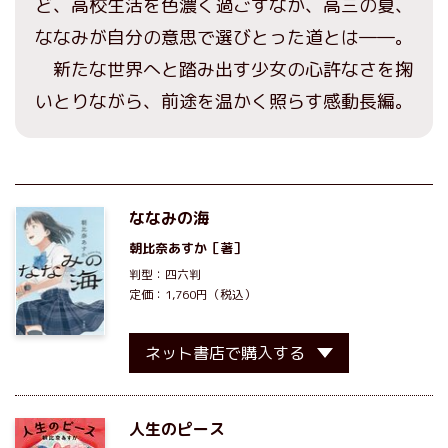
ど、高校生活を色濃く過ごすなか、高三の夏、
ななみが自分の意思で選びとった道とは――。
新たな世界へと踏み出す少女の心許なさを掬
いとりながら、前途を温かく照らす感動長編。
ななみの海
朝比奈あすか
［著］
判型：四六判
定価：1,760円（税込）
ネット書店で購入する
人生のピース