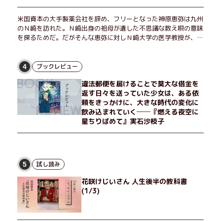
米国資本の大手製薬会社を辞め、フリーとなった神原恵弥は九州
のＮ崎を訪れた。Ｎ崎出身の祖母が遺した不思議な数え唄の意味
を探るためだ。だがそんな恵弥に対しＮ崎大学の医学教授が、米
国の監視下に置かれている女性科学者への接触を求めてきた。出
島で見つかったある物質について博士の意見を聞きたいという。
恵弥は、まるで影のような存在の博士とまみえることはできるの
ブックレビュー
4
か？ そして、唄の歌詞「かたむくマリア」に込められた秘密と
違法郵便を届けることで莫大な借金を
は？ 謎めいたラストが鮮烈な余韻を残すシリーズ第四作！
返す日々を送っていた少女は、ある依
頼をきっかけに、大きな時代の変化に
飲み込まれていく──『燃える夜空に
星ちりばめて』実石沙枝子
試し読み
5
花咲けじいさん 人生後半の教科書
(1/3)