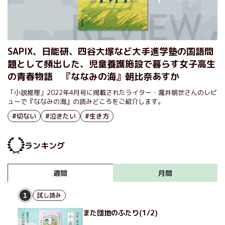
SAPIX、日能研、四谷大塚など大手進学塾の国語問
題として頻出した、児童養護施設で暮らす女子高生
の青春物語 『ななみの海』朝比奈あすか
「小説推理」2022年4月号に掲載されたライター・瀧井朝世さんのレビ
ューで『ななみの海』の読みどころをご紹介します。
#切ない
#泣きたい
#生き方
ランキング
月間
週間
試し読み
1
また団地のふたり(1/2)