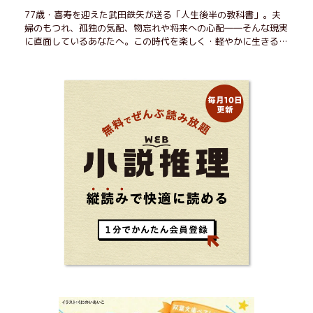
77歳・喜寿を迎えた武田鉄矢が送る「人生後半の教科書」。夫
婦のもつれ、孤独の気配、物忘れや将来への心配――そんな現実
に直面しているあなたへ。この時代を楽しく・軽やかに生きるヒ
ントを独自の切り口で綴る。長年の読書で得た知見や自身の経験
をもとに繰り出される持論は説得力満点。まだまだ人生これか
ら！ 読むだけで前向きになれる一冊。