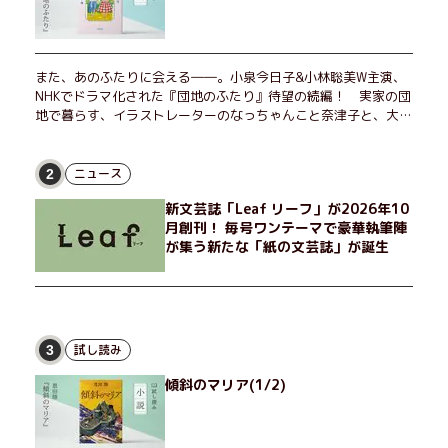
また、あのふたりに会える――。小泉今日子&小林聡美W主演、
NHKでドラマ化された『団地のふたり』待望の続編！ 実家の団
地で暮らす、イラストレーターのなっちゃんこと奈津子と、大学
非常勤講師のノエチこと野枝。フリマアプリの売り上げでちょっ
とした贅沢を楽しんだり、近所のおばちゃんの恋バナを聞いてあ
げたり、部屋でふたりだけの「台湾映画祭」を催したり。50代
ニュース
2
独身、幼なじみの変わらぬ友情とささやかな幸せの日々を描く。
新文芸誌「Leaf リーフ」が2026年10
月創刊！ 毎号ワンテーマで豪華執筆陣
が集う新たな「紙の文芸誌」が誕生
試し読み
3
傾斜のマリア(1/2)