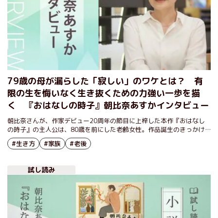
79歳の母が漏らした「寂しい」のワケとは？ 有
限の生を悔いなく生き抜くための力強い一歩を描
く 『おはなしの時子』朝比奈あすかインタビュー
朝比奈さんが、作家デビュー20周年の節目に上梓した本作『おはなし
の時子』の主人公は、80歳を前にした老齢女性。作品誕生のきっかけ
や、執筆を通して自身が得たという気づきなどを伺いました。
#生き方
#家族
#老後
試し読み