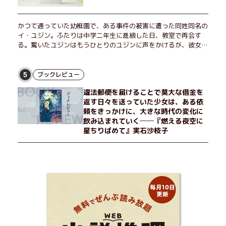
かつて通っていた幼稚園で、ある事件の被害に遭った同姓同名の
イ・ユジン。ふたりは中学二年生に進級した日、教室で再会す
る。驚いたユジンはもうひとりのユジンに声をかけるが、彼女は
「人違いだ」と言い張り、さらにあの頃の記憶をすべて喪ってい
て……。韓国で世代を超えて愛され続け、35万部を突破したベス
トセラー小説の邦訳版。
ブックレビュー
5
違法郵便を届けることで莫大な借金を
返す日々を送っていた少女は、ある依
頼をきっかけに、大きな時代の変化に
飲み込まれていく──『燃える夜空に
星ちりばめて』実石沙枝子