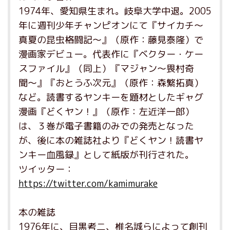
1974年、愛知県生まれ。岐阜大学中退。2005
年に週刊少年チャンピオンにて『サイカチ〜
真夏の昆虫格闘記〜』（原作：藤見泰隆）で
漫画家デビュー。代表作に『ベクター・ケー
スファイル』（同上）『マジャン〜畏村奇
聞〜』『おとうふ次元』（原作：森繁拓真）
など。読書するヤンキーを題材としたギャグ
漫画『どくヤン！』（原作：左近洋一郎）
は、３巻が電子書籍のみでの発売となった
が、後に本の雑誌社より『どくヤン！読書ヤ
ンキー血風録』として紙版が刊行された。
ツイッター：
https://twitter.com/kamimurake
本の雑誌
1976年に、目黒考二、椎名誠らによって創刊