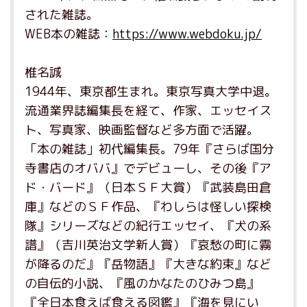
された雑誌。
WEB本の雑誌：
https://www.webdoku.jp/
椎名誠
1944年、東京都生まれ。東京写真大学中退。
流通業界誌編集長を経て、作家、エッセイス
ト、写真家、映画監督など多方面で活躍。
「本の雑誌」初代編集長。79年『さらば国分
寺書店のオババ』でデビューし、その後『ア
ド・バード』（日本ＳＦ大賞）『武装島田倉
庫』などのＳＦ作品、『わしらは怪しい探検
隊』シリーズなどの紀行エッセイ、『犬の系
譜』（吉川英治文学新人賞）『哀愁の町に霧
が降るのだ』『岳物語』『大きな約束』など
の自伝的小説、『風のかなたのひみつ島』
『全日本食えば食える図鑑』『海を見にい