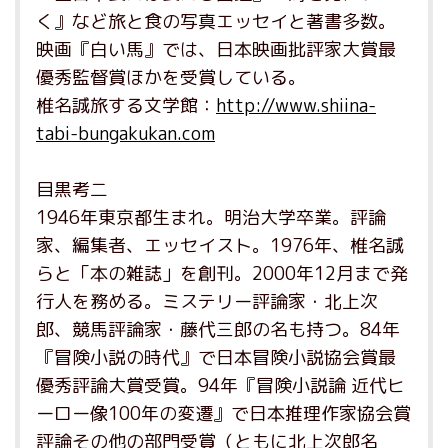
く』など旅と食の写真エッセイと著書多数。
映画『白い馬』では、日本映画批評家大賞最
優秀監督賞ほかを受賞している。
椎名誠旅する文学館：
http://www.shiina-
tabi-bungakukan.com
目黒考二
1946年東京都生まれ。明治大学卒業。評論
家、編集者、エッセイスト。1976年、椎名誠
らと「本の雑誌」を創刊。2000年12月まで発
行人を務める。ミステリー評論家・北上次
郎、競馬評論家・藤代三郎の名も持つ。84年
『冒険小説の時代』で日本冒険小説協会賞最
優秀評論大賞受賞。94年『冒険小説論 近代ヒ
ーロー像100年の変遷』で日本推理作家協会賞
評論その他の部門受賞（ともに北上次郎名