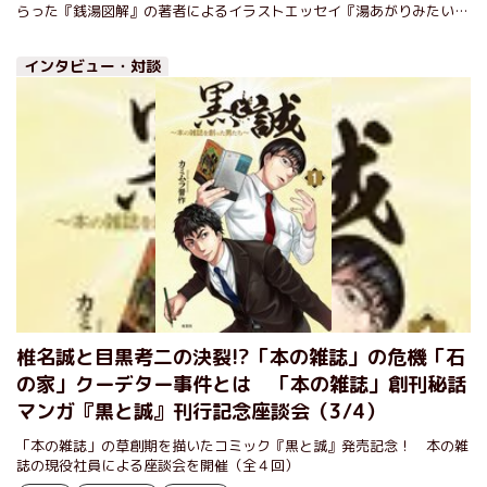
実話など、双葉社の多彩な11月新刊をご紹介！
らった『銭湯図解』の著者によるイラストエッセイ『湯あがりみたい
に、ホッとして』や、幼少期の性的虐待のトラウマを払拭するためエベ
レストに挑んだ女性登山家の実話『夜明けまえ、山の影で』など、双葉
インタビュー・対談
社の多彩な11月新刊をご紹介します！
椎名誠と目黒考二の決裂!?「本の雑誌」の危機「石
の家」クーデター事件とは 「本の雑誌」創刊秘話
マンガ『黒と誠』刊行記念座談会（3/4）
「本の雑誌」の草創期を描いたコミック『黒と誠』発売記念！ 本の雑
誌の現役社員による座談会を開催（全４回）