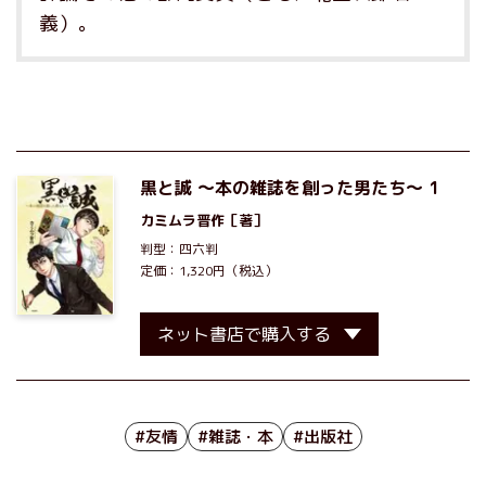
義）。
黒と誠 ～本の雑誌を創った男たち～ 1
カミムラ晋作
［著］
判型：四六判
定価：1,320円（税込）
ネット書店で購入する
#友情
#雑誌・本
#出版社