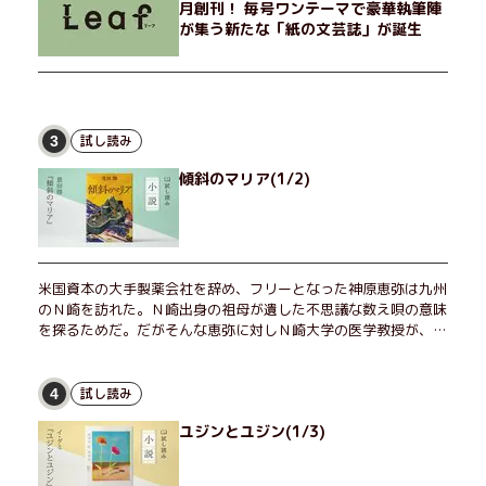
月創刊！ 毎号ワンテーマで豪華執筆陣
が集う新たな「紙の文芸誌」が誕生
試し読み
3
傾斜のマリア(1/2)
米国資本の大手製薬会社を辞め、フリーとなった神原恵弥は九州
のＮ崎を訪れた。Ｎ崎出身の祖母が遺した不思議な数え唄の意味
を探るためだ。だがそんな恵弥に対しＮ崎大学の医学教授が、米
国の監視下に置かれている女性科学者への接触を求めてきた。出
島で見つかったある物質について博士の意見を聞きたいという。
恵弥は、まるで影のような存在の博士とまみえることはできるの
試し読み
4
か？ そして、唄の歌詞「かたむくマリア」に込められた秘密と
ユジンとユジン(1/3)
は？ 謎めいたラストが鮮烈な余韻を残すシリーズ第四作！