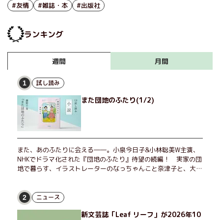
#友情
#雑誌・本
#出版社
ランキング
月間
週間
試し読み
1
また団地のふたり(1/2)
また、あのふたりに会える――。小泉今日子&小林聡美W主演、
NHKでドラマ化された『団地のふたり』待望の続編！ 実家の団
地で暮らす、イラストレーターのなっちゃんこと奈津子と、大学
非常勤講師のノエチこと野枝。フリマアプリの売り上げでちょっ
とした贅沢を楽しんだり、近所のおばちゃんの恋バナを聞いてあ
げたり、部屋でふたりだけの「台湾映画祭」を催したり。50代
ニュース
2
独身、幼なじみの変わらぬ友情とささやかな幸せの日々を描く。
新文芸誌「Leaf リーフ」が2026年10