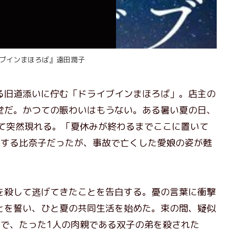
ブインまほろば』遠田潤子
旧道添いに佇む「ドライブインまほろば」。店主の
堂だ。かつての賑わいはもうない。ある暑い夏の日、
れて突然現れる。「夏休みが終わるまでここに置いて
惑する比奈子だったが、事故で亡くした愛娘の姿が甦
殺して逃げてきたことを告白する。憂の言葉に衝撃
とを誓い、ひと夏の共同生活を始めた。束の間、疑似
方で、たった1人の肉親である双子の弟を殺された