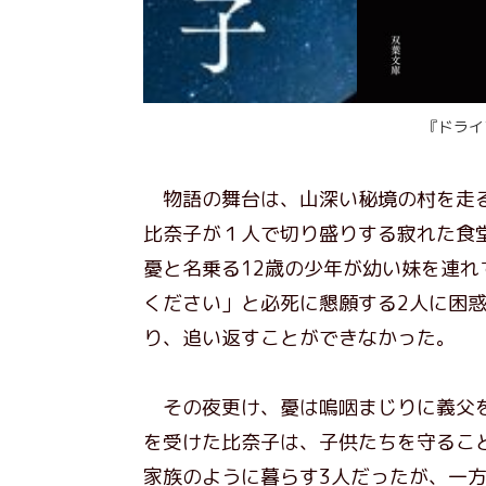
『ドライ
物語の舞台は、山深い秘境の村を走る
比奈子が１人で切り盛りする寂れた食
憂と名乗る12歳の少年が幼い妹を連
ください」と必死に懇願する2人に困
り、追い返すことができなかった。
その夜更け、憂は嗚咽まじりに義父を
を受けた比奈子は、子供たちを守るこ
家族のように暮らす3人だったが、一