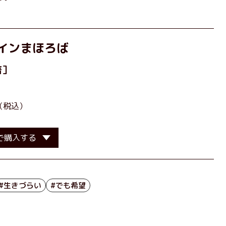
インまほろば
著］
（税込）
で購入する
#生きづらい
#でも希望