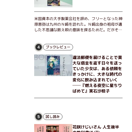
米国資本の大手製薬会社を辞め、フリーとなった神
原恵弥は九州のＮ崎を訪れた。Ｎ崎出身の祖母が遺
した不思議な数え唄の意味を探るためだ。だがそん
な恵弥に対しＮ崎大学の医学教授が、米国の監視下
に置かれている女性科学者への接触を求めてきた。
出島で見つかったある物質について博士の意見を聞
ブックレビュー
4
きたいという。恵弥は、まるで影のような存在の博
違法郵便を届けることで莫
士とまみえることはできるのか？ そして、唄の歌
大な借金を返す日々を送っ
詞「かたむくマリア」に込められた秘密とは？ 謎
ていた少女は、ある依頼を
めいたラストが鮮烈な余韻を残すシリーズ第四作！
きっかけに、大きな時代の
変化に飲み込まれていく
──『燃える夜空に星ちり
ばめて』実石沙枝子
試し読み
5
花咲けじいさん 人生後半