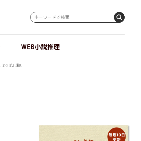
冊
WEB小説推理
まほろば』遠田