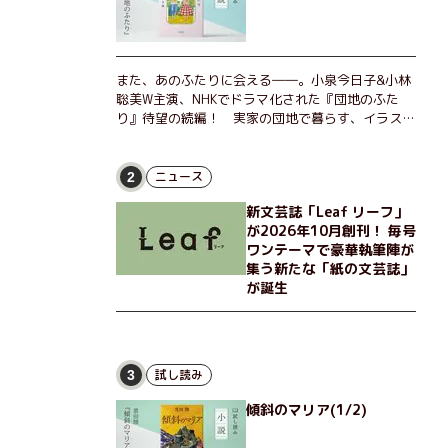
また、あのふたりに会える――。小泉今日子&小林
聡美W主演、NHKでドラマ化された『団地のふた
り』待望の続編！ 実家の団地で暮らす、イラスト
レーターのなっちゃんこと奈津子と、大学非常勤講
師のノエチこと野枝。フリマアプリの売り上げでち
ょっとした贅沢を楽しんだり、近所のおばちゃんの
ニュース
2
恋バナを聞いてあげたり、部屋でふたりだけの「台
新文芸誌「Leaf リーフ」
湾映画祭」を催したり。50代独身、幼なじみの変
が2026年10月創刊！ 毎号
わらぬ友情とささやかな幸せの日々を描く。
ワンテーマで豪華執筆陣が
集う新たな「紙の文芸誌」
が誕生
試し読み
3
傾斜のマリア(1/2)