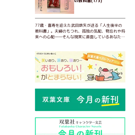
の教科書(1/3)
77歳・喜寿を迎えた武田鉄矢が送る「人生後半の
教科書」。夫婦のもつれ、孤独の気配、物忘れや将
来への心配――そんな現実に直面しているあなた
へ。この時代を楽しく・軽やかに生きるヒントを独
自の切り口で綴る。長年の読書で得た知見や自身の
経験をもとに繰り出される持論は説得力満点。まだ
まだ人生これから！ 読むだけで前向きになれる一
冊。