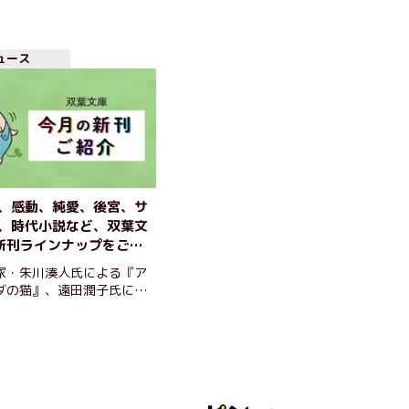
ュース
、感動、純愛、後宮、サ
、時代小説など、双葉文
新刊ラインナップをご紹
木賞作家の感動小説や、
家・朱川湊人氏による『ア
賞候補作など、話題の新
ダの猫』、遠田潤子氏によ
さん！
イブインまほろば』をはじ
の双葉文庫は注目の新刊が多
ます。