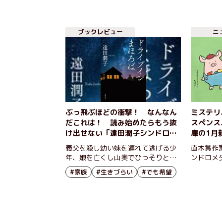
ブックレビュー
ニ
ぶっ飛ぶほどの衝撃！ なんなん
ミステリ
だこれは！ 読み始めたらもう抜
スペンス
け出せない「遠田潤子シンドロー
庫の1月
ム」 『ドライブインまほろば』
介！ 直
義父を殺し幼い妹を連れて逃げる少
直木賞作
遠田潤子
大藪春彦
年、娘を亡くし山奥でひっそりと暮
ンドロメ
刊がたく
らす女、親に捨てられ双子の弟を殺
る『ドラ
#家族
#生きづらい
#でも希望
された男――人生から逃げ出した3人
め、1月
の運命は？ 「家族の愛」と「生き
数ござい
る意味」を問いかける心震える感動
の物語