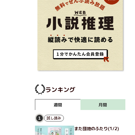
ランキング
月間
週間
試し読み
1
また団地のふたり(1/2)