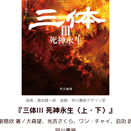
装画：富安健一郎 装幀：早川書房デザイン室
『三体III 死神永生〈上・下〉』
劉慈欣 著／大森望、光吉さくら、ワン・チャイ、泊功 
早川書房