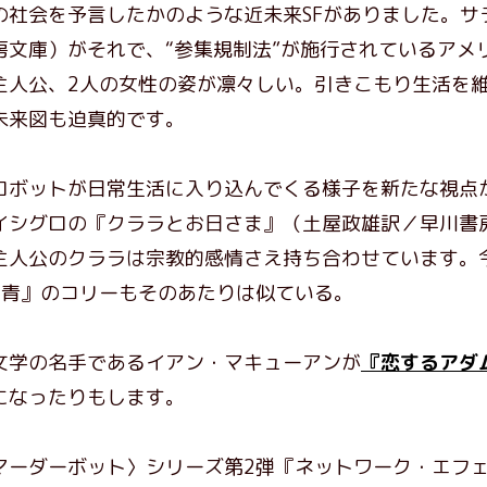
社会を予言したかのような近未来SFがありました。サ
房文庫）がそれで、“参集規制法”が施行されているアメ
主人公、2人の女性の姿が凛々しい。引きこもり生活を
未来図も迫真的です。
ボットが日常生活に入り込んでくる様子を新たな視点
イシグロの『クララとお日さま』（土屋政雄訳／早川書
主人公のクララは宗教的感情さえ持ち合わせています。今
の青』のコリーもそのあたりは似ている。
学の名手であるイアン・マキューアンが
『恋するアダ
になったりもします。
ーダーボット〉シリーズ第2弾『ネットワーク・エフェ