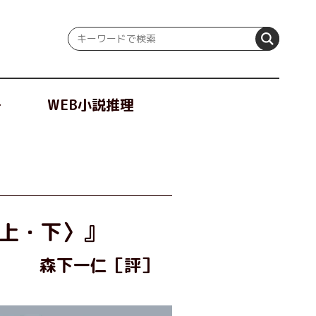
冊
WEB小説推理
〈上・下〉』
森下一仁［評］