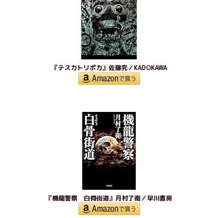
『テスカトリポカ』佐藤究／KADOKAWA
『機龍警察 白骨街道』月村了衛／早川書房