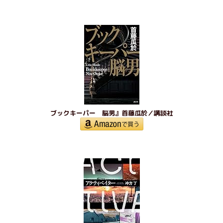
ブックキーパー 脳男』首藤瓜於／講談社