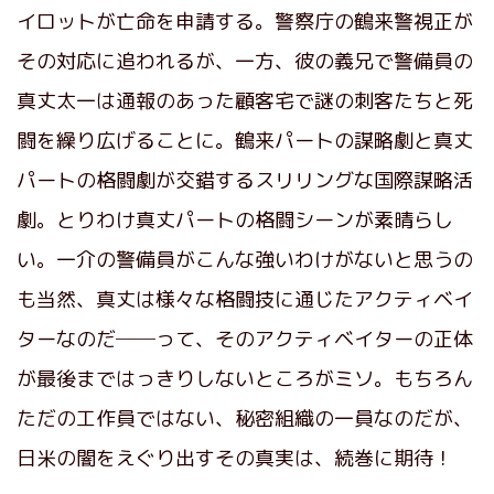
イロットが亡命を申請する。警察庁の鶴来警視正が
その対応に追われるが、一方、彼の義兄で警備員の
真丈太一は通報のあった顧客宅で謎の刺客たちと死
闘を繰り広げることに。鶴来パートの謀略劇と真丈
パートの格闘劇が交錯するスリリングな国際謀略活
劇。とりわけ真丈パートの格闘シーンが素晴らし
い。一介の警備員がこんな強いわけがないと思うの
も当然、真丈は様々な格闘技に通じたアクティベイ
ターなのだ──って、そのアクティベイターの正体
が最後まではっきりしないところがミソ。もちろん
ただの工作員ではない、秘密組織の一員なのだが、
日米の闇をえぐり出すその真実は、続巻に期待！