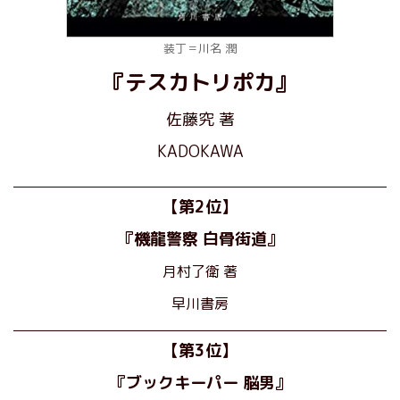
装丁＝川名 潤
『テスカトリポカ』
佐藤究 著
KADOKAWA
【第2位】
『機龍警察 白骨街道』
月村了衛 著
早川書房
【第3位】
『ブックキーパー 脳男』