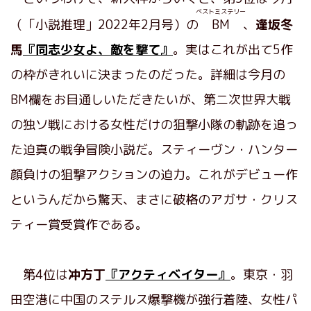
ベストミステリー
（「小説推理」2022年2月号）の
BM
、
逢坂冬
馬
『同志少女よ、敵を撃て』
。実はこれが出て5作
の枠がきれいに決まったのだった。詳細は今月の
BM欄をお目通しいただきたいが、第二次世界大戦
の独ソ戦における女性だけの狙撃小隊の軌跡を追っ
た迫真の戦争冒険小説だ。スティーヴン・ハンター
顔負けの狙撃アクションの迫力。これがデビュー作
というんだから驚天、まさに破格のアガサ・クリス
ティー賞受賞作である。
第4位は
冲方丁
『アクティベイター』
。東京・羽
田空港に中国のステルス爆撃機が強行着陸、女性パ