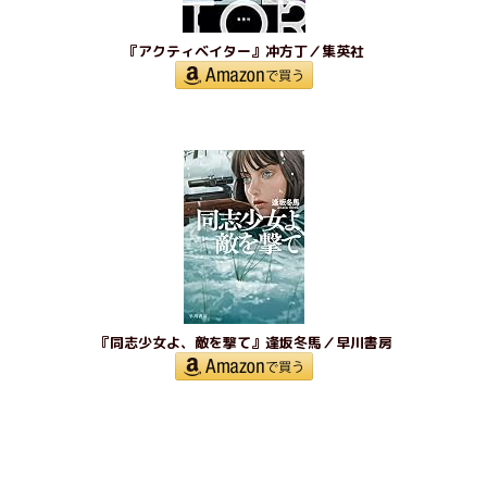
『アクティベイター』冲方丁／集英社
『同志少女よ、敵を撃て』逢坂冬馬／早川書房