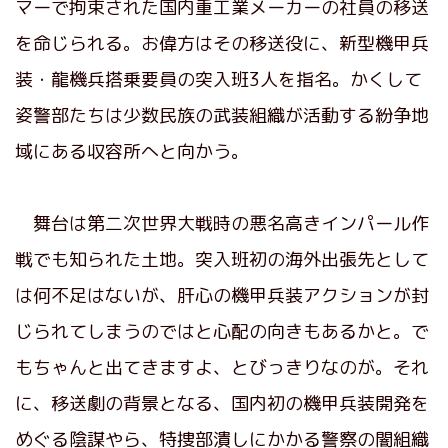
マーで拘束された国内重工業メーカーの社員の移送
を命じられる。お偉方はその移送役に、新型機甲兵
装・龍機兵搭乗要員の突入班3人を指名。かくして
姿警部たちは少数民族の武装組織が活動する紛争地
域にある収容所へと向かう。
舞台は第二次世界大戦時の悪名高きインパール作
戦でも知られた土地。突入班初の海外出張先として
は何不足はないが、肝心の機甲兵装アクションが封
じられてしまうのではと心配の向きもあるかと。で
もちゃんと出てきますよ、とびっきりなのが。それ
に、移送劇の背景となる、国内初の機甲兵装開発を
めぐる陰謀やら、特捜部潰しにかかる警察の闇組織