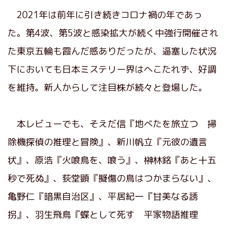
2021年は前年に引き続きコロナ禍の年であっ
た。第4波、第5波と感染拡大が続く中強行開催され
た東京五輪も霞んだ感ありだったが、逼塞した状況
下においても日本ミステリー界はへこたれず、好調
を維持。新人からして注目株が続々と登場した。
本レビューでも、そえだ信『地べたを旅立つ 掃
除機探偵の推理と冒険』、新川帆立『元彼の遺言
状』、原浩『火喰鳥を、喰う』、榊林銘『あと十五
秒で死ぬ』、荻堂顕『擬傷の鳥はつかまらない』、
亀野仁『暗黒自治区』、平居紀一『甘美なる誘
拐』、羽生飛鳥『蝶として死す 平家物語推理