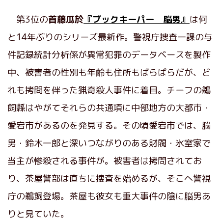
第3位の
首藤瓜於
『ブックキーパー 脳男』
は何
と14年ぶりのシリーズ最新作。警視庁捜査一課の与
件記録統計分析係が異常犯罪のデータベースを製作
中、被害者の性別も年齢も住所もばらばらだが、ど
れも拷問を伴った猟奇殺人事件に着目。チーフの鵜
飼縣はやがてそれらの共通項に中部地方の大都市・
愛宕市があるのを発見する。その頃愛宕市では、脳
男・鈴木一郎と深いつながりのある財閥・氷室家で
当主が惨殺される事件が。被害者は拷問されてお
り、茶屋警部は直ちに捜査を始めるが、そこへ警視
庁の鵜飼登場。茶屋も彼女も重大事件の陰に脳男あ
りと見ていた。