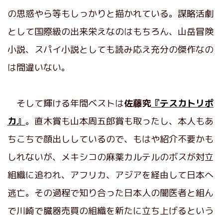
の思惑やら等もしっかりと描かれている。謀略活劇
として国際級の出来栄えなのはもちろん、山岳冒険
小説、スパイ小説としても読み応え充分の傑作なの
は間違いない。
そして輝ける年間ベストは
佐藤究
『テスカトリポ
カ』
。直木賞も山本周五郎賞も取ったし、本人もあ
ちこちで顔出ししているので、もはや紹介不要かも
しれないが、メキシコの麻薬カルテルのボスが対立
組織に追われ、アフリカ、アジアを経由して日本へ
逃亡。その過程で知り合った日本人の闇医者と組ん
で川崎で臓器売買の組織を新たに立ち上げるという