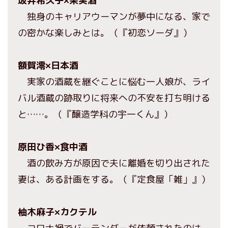
坂井希久子×果実酒
独身のキャリアウーマンが夢中になる、家で
の密かな楽しみとは。（『初恋ソーダ』）
額賀澪×日本酒
実家の酒蔵を継ぐことに悩む一人娘が、ライ
バル酒蔵の跡取りに将来への不安を打ち明ける
と……。（『醸造学科の宇一くん』）
原田ひ香×食中酒
酒の飲み方が原因で夫に離婚を切り出された
妻は、ある計画をする。（『定食屋「雑」』）
柚木麻子×カクテル