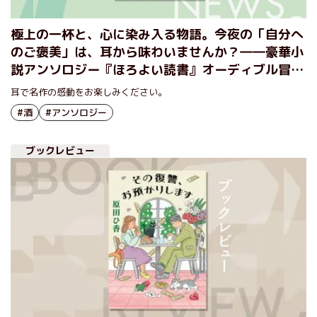
極上の一杯と、心に染み入る物語。今夜の「自分へ
のご褒美」は、耳から味わいませんか？――豪華小
説アンソロジー『ほろよい読書』オーディブル冒頭
公開！
耳で名作の感動をお楽しみください。
#酒
#アンソロジー
ブックレビュー