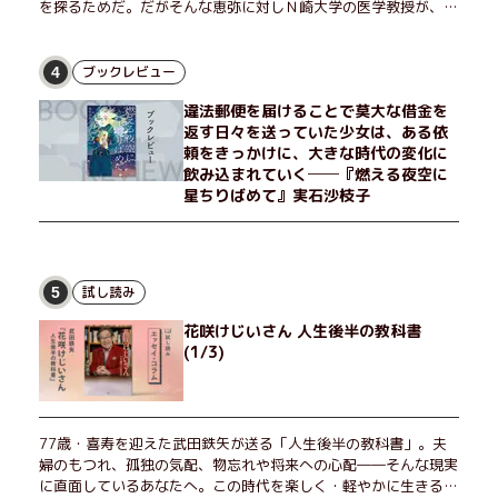
を探るためだ。だがそんな恵弥に対しＮ崎大学の医学教授が、米
国の監視下に置かれている女性科学者への接触を求めてきた。出
島で見つかったある物質について博士の意見を聞きたいという。
恵弥は、まるで影のような存在の博士とまみえることはできるの
ブックレビュー
4
か？ そして、唄の歌詞「かたむくマリア」に込められた秘密と
違法郵便を届けることで莫大な借金を
は？ 謎めいたラストが鮮烈な余韻を残すシリーズ第四作！
返す日々を送っていた少女は、ある依
頼をきっかけに、大きな時代の変化に
飲み込まれていく──『燃える夜空に
星ちりばめて』実石沙枝子
試し読み
5
花咲けじいさん 人生後半の教科書
(1/3)
77歳・喜寿を迎えた武田鉄矢が送る「人生後半の教科書」。夫
婦のもつれ、孤独の気配、物忘れや将来への心配――そんな現実
に直面しているあなたへ。この時代を楽しく・軽やかに生きるヒ