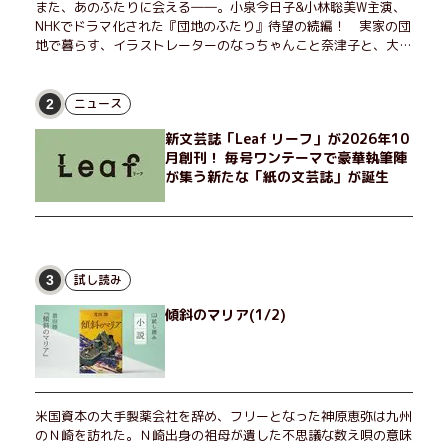
また、あのふたりに会える――。小泉今日子&小林聡美W主演、
NHKでドラマ化された『団地のふたり』待望の続編！ 実家の団
地で暮らす、イラストレーターのなっちゃんこと奈津子と、大学
非常勤講師のノエチこと野枝。フリマアプリの売り上げでちょっ
とした贅沢を楽しんだり、近所のおばちゃんの恋バナを聞いてあ
げたり、部屋でふたりだけの「台湾映画祭」を催したり。50代
ニュース
2
独身、幼なじみの変わらぬ友情とささやかな幸せの日々を描く。
新文芸誌「Leaf リーフ」が2026年10
月創刊！ 毎号ワンテーマで豪華執筆陣
が集う新たな「紙の文芸誌」が誕生
試し読み
3
傾斜のマリア(1/2)
米国資本の大手製薬会社を辞め、フリーとなった神原恵弥は九州
のＮ崎を訪れた。Ｎ崎出身の祖母が遺した不思議な数え唄の意味