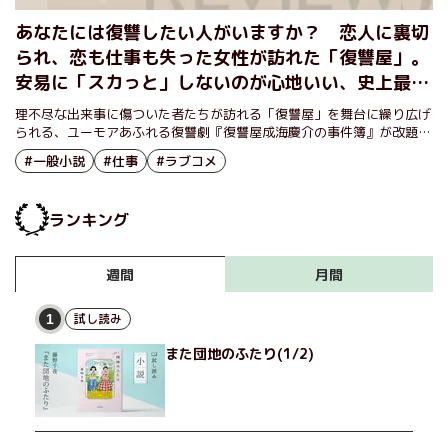
あなたには復讐したい人がいますか？ 恋人に裏切
られ、恋も仕事も失った女性が訪れた「復讐屋」。
安易に「スカっと」しないのが心地いい、史上最も
優しさあふれる復讐劇！ 『その復讐、お預かりし
理不尽な出来事に傷ついた者たちが訪れる「復讐屋」を舞台に繰り広げ
ます』原田ひ香
られる、ユーモアあふれる復讐劇『復讐屋成海慶介の事件簿』が改題
し、新装文庫化！
#一般小説
#仕事
#ラブコメ
ランキング
月間
週間
試し読み
1
また団地のふたり(1/2)