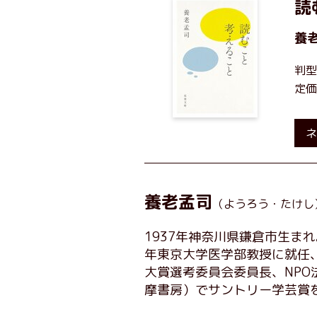
読
養
判型
定価
ネ
養老孟司
（ようろう・たけし
1937年神奈川県鎌倉市生ま
年東京大学医学部教授に就任
大賞選考委員会委員長、NPO
摩書房）でサントリー学芸賞を