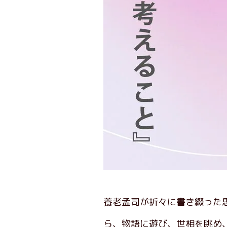
養老孟司が折々に書き綴った
ら、物語に遊び、世相を眺め