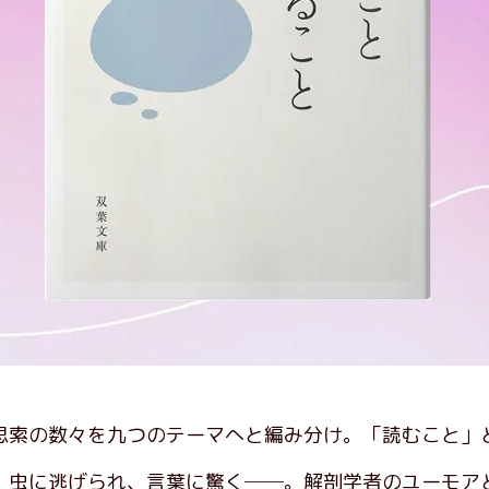
思索の数々を九つのテーマへと編み分け。「読むこと」
、虫に逃げられ、言葉に驚く──。解剖学者のユーモア