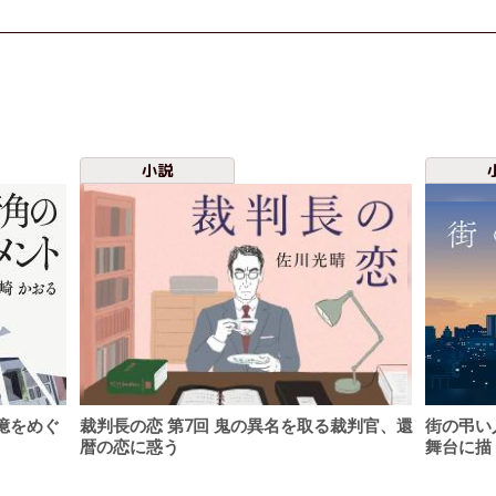
小説
記憶をめぐ
裁判長の恋 第7回 鬼の異名を取る裁判官、還
街の弔い
暦の恋に惑う
舞台に描