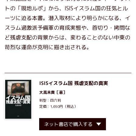
トの「現地ルポ」から、ISISイスラム国の狂気とル
ーツに迫る本書。潜入取材により明らかになる、イ
スラム過激派予備軍の育成実態や、首切り・拷問な
ど残虐支配の背景からは、変わることのない中東の
苛烈な運命が克明に描き出される。
ISISイスラム国 残虐支配の真実
大高未貴
［著］
判型：四六判
定価：1,650円（税込）
ネット書店で購入する