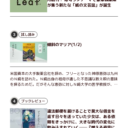
が集う新たな「紙の文芸誌」が誕生
試し読み
3
傾斜のマリア(1/2)
米国資本の大手製薬会社を辞め、フリーとなった神原恵弥は九州
のＮ崎を訪れた。Ｎ崎出身の祖母が遺した不思議な数え唄の意味
を探るためだ。だがそんな恵弥に対しＮ崎大学の医学教授が、米
国の監視下に置かれている女性科学者への接触を求めてきた。出
島で見つかったある物質について博士の意見を聞きたいという。
恵弥は、まるで影のような存在の博士とまみえることはできるの
ブックレビュー
4
か？ そして、唄の歌詞「かたむくマリア」に込められた秘密と
違法郵便を届けることで莫大な借金を
は？ 謎めいたラストが鮮烈な余韻を残すシリーズ第四作！
返す日々を送っていた少女は、ある依
頼をきっかけに、大きな時代の変化に
飲み込まれていく──『燃える夜空に