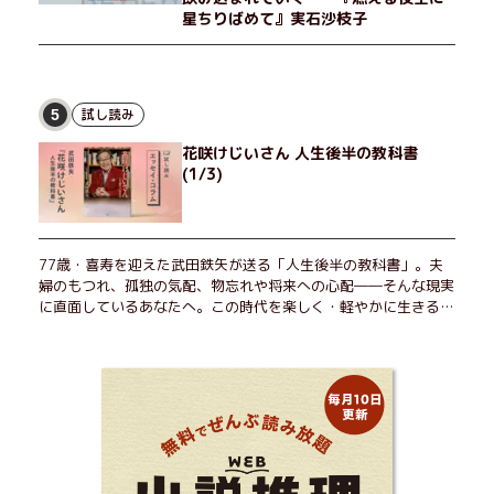
星ちりばめて』実石沙枝子
試し読み
5
花咲けじいさん 人生後半の教科書
(1/3)
77歳・喜寿を迎えた武田鉄矢が送る「人生後半の教科書」。夫
婦のもつれ、孤独の気配、物忘れや将来への心配――そんな現実
に直面しているあなたへ。この時代を楽しく・軽やかに生きるヒ
ントを独自の切り口で綴る。長年の読書で得た知見や自身の経験
をもとに繰り出される持論は説得力満点。まだまだ人生これか
ら！ 読むだけで前向きになれる一冊。