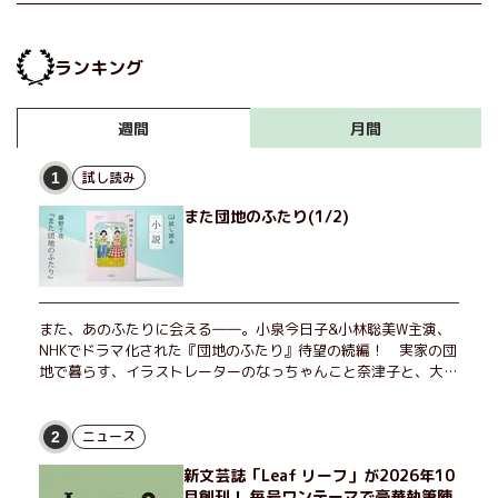
ランキング
月間
週間
試し読み
1
また団地のふたり(1/2)
また、あのふたりに会える――。小泉今日子&小林聡美W主演、
NHKでドラマ化された『団地のふたり』待望の続編！ 実家の団
地で暮らす、イラストレーターのなっちゃんこと奈津子と、大学
非常勤講師のノエチこと野枝。フリマアプリの売り上げでちょっ
とした贅沢を楽しんだり、近所のおばちゃんの恋バナを聞いてあ
げたり、部屋でふたりだけの「台湾映画祭」を催したり。50代
ニュース
2
独身、幼なじみの変わらぬ友情とささやかな幸せの日々を描く。
新文芸誌「Leaf リーフ」が2026年10
月創刊！ 毎号ワンテーマで豪華執筆陣