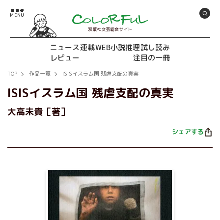
双葉社文芸総合サイト
ニュース
連載
WEB小説推理
試し読み
レビュー
注目の一冊
TOP
作品一覧
ISISイスラム国 残虐支配の真実
ISISイスラム国 残虐支配の真実
大高未貴［著］
シェアする