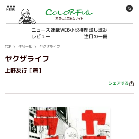
双葉社文芸総合サイト
ニュース
連載
WEB小説推理
試し読み
レビュー
注目の一冊
TOP
作品一覧
ヤクザライフ
ヤクザライフ
上野友行［著］
シェアする