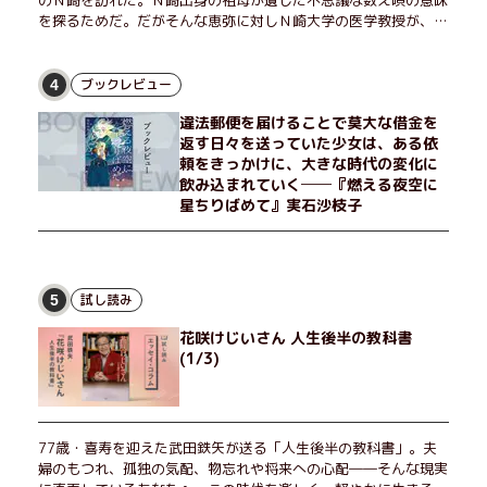
のＮ崎を訪れた。Ｎ崎出身の祖母が遺した不思議な数え唄の意味
を探るためだ。だがそんな恵弥に対しＮ崎大学の医学教授が、米
国の監視下に置かれている女性科学者への接触を求めてきた。出
島で見つかったある物質について博士の意見を聞きたいという。
恵弥は、まるで影のような存在の博士とまみえることはできるの
ブックレビュー
4
か？ そして、唄の歌詞「かたむくマリア」に込められた秘密と
違法郵便を届けることで莫大な借金を
は？ 謎めいたラストが鮮烈な余韻を残すシリーズ第四作！
返す日々を送っていた少女は、ある依
頼をきっかけに、大きな時代の変化に
飲み込まれていく──『燃える夜空に
星ちりばめて』実石沙枝子
試し読み
5
花咲けじいさん 人生後半の教科書
(1/3)
77歳・喜寿を迎えた武田鉄矢が送る「人生後半の教科書」。夫
婦のもつれ、孤独の気配、物忘れや将来への心配――そんな現実