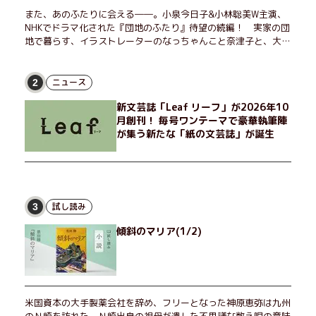
また、あのふたりに会える――。小泉今日子&小林聡美W主演、
NHKでドラマ化された『団地のふたり』待望の続編！ 実家の団
地で暮らす、イラストレーターのなっちゃんこと奈津子と、大学
非常勤講師のノエチこと野枝。フリマアプリの売り上げでちょっ
とした贅沢を楽しんだり、近所のおばちゃんの恋バナを聞いてあ
げたり、部屋でふたりだけの「台湾映画祭」を催したり。50代
ニュース
2
独身、幼なじみの変わらぬ友情とささやかな幸せの日々を描く。
新文芸誌「Leaf リーフ」が2026年10
月創刊！ 毎号ワンテーマで豪華執筆陣
が集う新たな「紙の文芸誌」が誕生
試し読み
3
傾斜のマリア(1/2)
米国資本の大手製薬会社を辞め、フリーとなった神原恵弥は九州