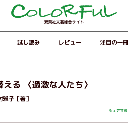
双葉社文芸総合サイト
試し読み
レビュー
注目の一
替える 〈過激な人たち〉
村雅子［著］
シェアする