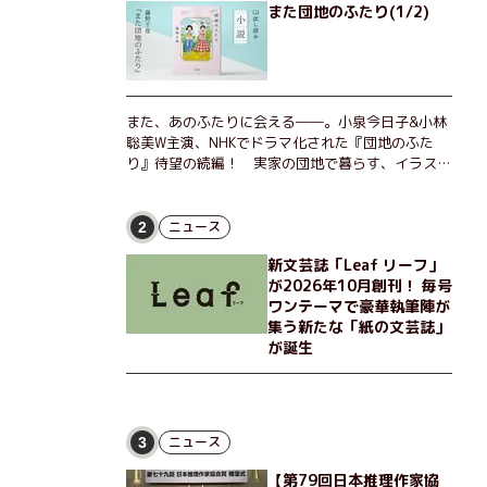
また団地のふたり(1/2)
また、あのふたりに会える――。小泉今日子&小林
聡美W主演、NHKでドラマ化された『団地のふた
り』待望の続編！ 実家の団地で暮らす、イラスト
レーターのなっちゃんこと奈津子と、大学非常勤講
師のノエチこと野枝。フリマアプリの売り上げでち
ょっとした贅沢を楽しんだり、近所のおばちゃんの
ニュース
2
恋バナを聞いてあげたり、部屋でふたりだけの「台
新文芸誌「Leaf リーフ」
湾映画祭」を催したり。50代独身、幼なじみの変
が2026年10月創刊！ 毎号
わらぬ友情とささやかな幸せの日々を描く。
ワンテーマで豪華執筆陣が
集う新たな「紙の文芸誌」
が誕生
ニュース
3
【第79回日本推理作家協