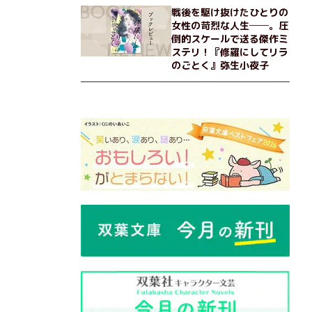
戦後を駆け抜けたひとりの
女性の苛烈な人生──。圧
倒的スケールで送る傑作ミ
ステリ！『修羅にしてリラ
のごとく』弥生小夜子