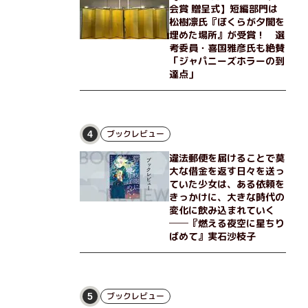
会賞 贈呈式】短編部門は
松樹凛氏『ぼくらが夕闇を
埋めた場所』が受賞！ 選
考委員・喜国雅彦氏も絶賛
「ジャパニーズホラーの到
達点」
ブックレビュー
4
違法郵便を届けることで莫
大な借金を返す日々を送っ
ていた少女は、ある依頼を
きっかけに、大きな時代の
変化に飲み込まれていく
──『燃える夜空に星ちり
ばめて』実石沙枝子
ブックレビュー
5