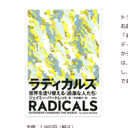
ト
右
「
デ
か
は
し
で
定価：1,980円（税込）