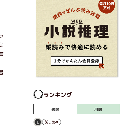
ラ
定
書
書
ランキング
月間
週間
試し読み
1