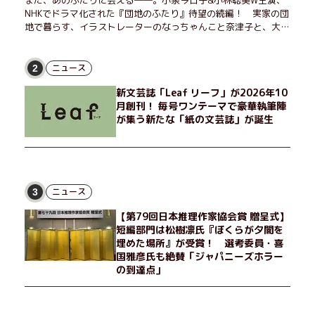
また、あのふたりに会える――。小泉今日子&小林聡美W主演、
NHKでドラマ化された『団地のふたり』待望の続編！ 実家の団
地で暮らす、イラストレーターのなっちゃんこと奈津子と、大学
非常勤講師のノエチこと野枝。フリマアプリの売り上げでちょっ
とした贅沢を楽しんだり、近所のおばちゃんの恋バナを聞いてあ
げたり、部屋でふたりだけの「台湾映画祭」を催したり。50代
ニュース
2
独身、幼なじみの変わらぬ友情とささやかな幸せの日々を描く。
新文芸誌「Leaf リーフ」が2026年10
月創刊！ 毎号ワンテーマで豪華執筆陣
が集う新たな「紙の文芸誌」が誕生
ニュース
3
【第79回日本推理作家協会賞 贈呈式】
短編部門は松樹凛氏『ぼくらが夕闇を
埋めた場所』が受賞！ 選考委員・喜
国雅彦氏も絶賛「ジャパニーズホラー
の到達点」