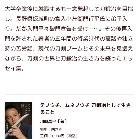
大学卒業後に就職するも一念発起して刀鍛冶を目指
し。長野県坂城町の宮入小左衛門行平氏に弟子入
り。だが入門早々破門宣告を受け……。その後再入
門を許された著者の五年間の修業時代の裏話や独立
時の苦労話、現代の刀剣ブームとその未来を見据え
ながら、刀剣の世界と刀鍛冶の生き方を綴ったエッ
セイ集。
テノウチ、ムネノウチ 刀鍛冶として生き
ること
川﨑晶平
［著］
判型：四六判
定価：1,980円（税込）