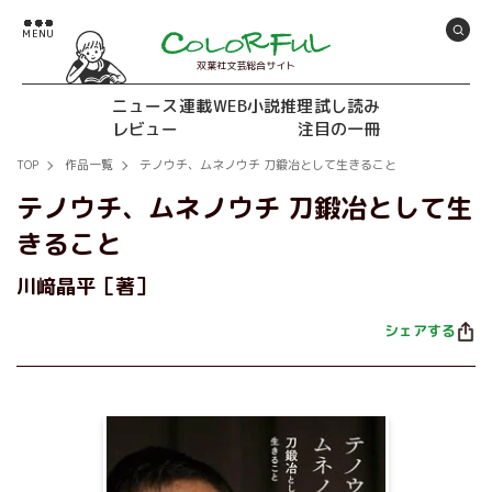
双葉社文芸総合サイト
ニュース
連載
WEB小説推理
試し読み
レビュー
注目の一冊
TOP
作品一覧
テノウチ、ムネノウチ 刀鍛冶として生きること
テノウチ、ムネノウチ 刀鍛冶として生
きること
川﨑晶平［著］
シェアする