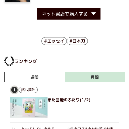
ネット書店で購入する
#エッセイ
#日本刀
ランキング
月間
週間
試し読み
1
また団地のふたり(1/2)