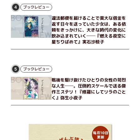
ブックレビュー
4
違法郵便を届けることで莫大な借金を
返す日々を送っていた少女は、ある依
頼をきっかけに、大きな時代の変化に
飲み込まれていく──『燃える夜空に
星ちりばめて』実石沙枝子
ブックレビュー
5
戦後を駆け抜けたひとりの女性の苛烈
な人生──。圧倒的スケールで送る傑
作ミステリ！『修羅にしてリラのごと
く』弥生小夜子