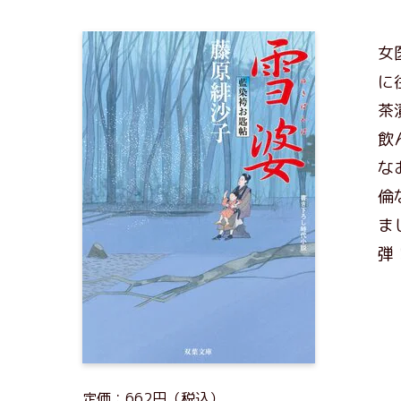
女
に
茶
飲
な
倫
ま
弾
定価：662円（税込）