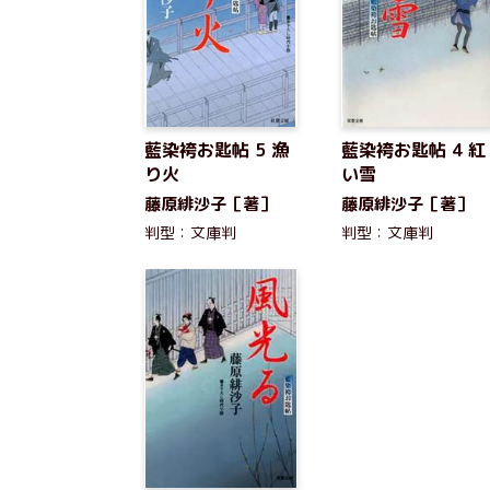
藍染袴お匙帖 5 漁
藍染袴お匙帖 4 紅
り火
い雪
藤原緋沙子［著］
藤原緋沙子［著］
判型：文庫判
判型：文庫判