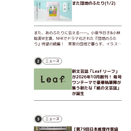
また団地のふたり(1/2)
また、あのふたりに会える――。小泉今日子&小林
聡美W主演、NHKでドラマ化された『団地のふた
り』待望の続編！ 実家の団地で暮らす、イラスト
レーターのなっちゃんこと奈津子と、大学非常勤講
師のノエチこと野枝。フリマアプリの売り上げでち
ょっとした贅沢を楽しんだり、近所のおばちゃんの
ニュース
2
恋バナを聞いてあげたり、部屋でふたりだけの「台
新文芸誌「Leaf リーフ」
湾映画祭」を催したり。50代独身、幼なじみの変
が2026年10月創刊！ 毎号
わらぬ友情とささやかな幸せの日々を描く。
ワンテーマで豪華執筆陣が
集う新たな「紙の文芸誌」
が誕生
ニュース
3
【第79回日本推理作家協