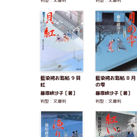
判型：文庫判
判型：文庫判
藍染袴お匙帖 9 貝
藍染袴お匙帖 8 月
紅
の雫
藤原緋沙子［著］
藤原緋沙子［著］
判型：文庫判
判型：文庫判