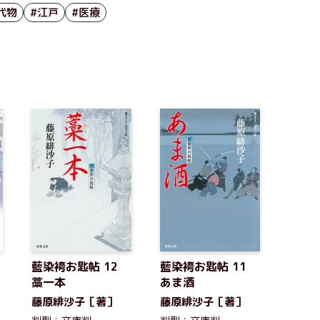
代物
#江戸
#医療
藍染袴お匙帖 12
藍染袴お匙帖 11
藁一本
あま酒
藤原緋沙子［著］
藤原緋沙子［著］