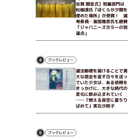
会賞 贈呈式】短編部門は
松樹凛氏『ぼくらが夕闇を
埋めた場所』が受賞！ 選
考委員・喜国雅彦氏も絶賛
「ジャパニーズホラーの到
達点」
ブックレビュー
4
違法郵便を届けることで莫
大な借金を返す日々を送っ
ていた少女は、ある依頼を
きっかけに、大きな時代の
変化に飲み込まれていく
──『燃える夜空に星ちり
ばめて』実石沙枝子
ブックレビュー
5