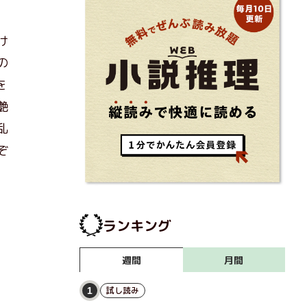
け
の
を
艶
乱
ぞ
ランキング
月間
週間
試し読み
1