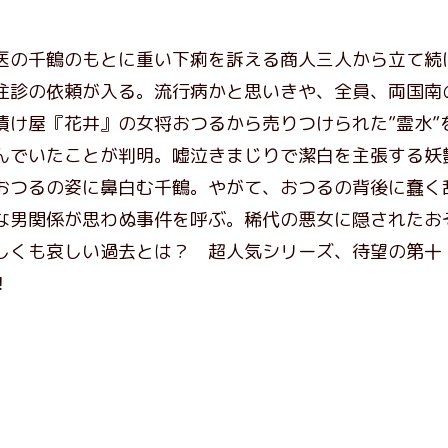
医の千鶴のもとに重い下痢を訴える商人三人から立て続
往診の依頼が入る。流行病かと思いきや、全員、両国南
漬け屋『花井』の女将おつるから売りつけられた”霊水”
んでいたことが判明。嘘泣きまじりで潔白を主張する妖
おつるの姿に鼻白む千鶴。やがて、おつるの背後に蠢く
な男関係が思わぬ事件を呼ぶ。稀代の悪女に隠されたお
しくも哀しい過去とは？ 超人気シリーズ、待望の第十
！