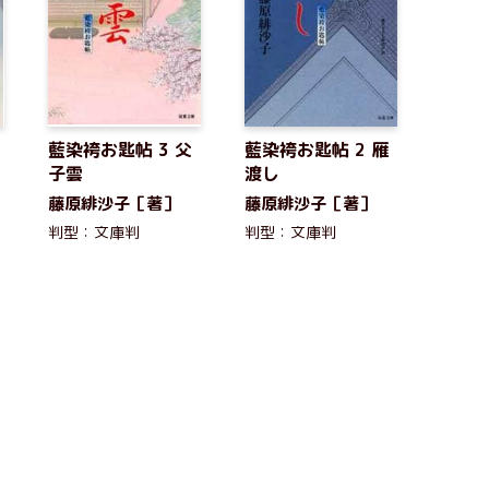
藍染袴お匙帖 3 父
藍染袴お匙帖 2 雁
子雲
渡し
藤原緋沙子［著］
藤原緋沙子［著］
判型：文庫判
判型：文庫判