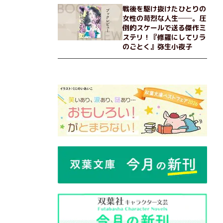
戦後を駆け抜けたひとりの
女性の苛烈な人生──。圧
倒的スケールで送る傑作ミ
ステリ！『修羅にしてリラ
のごとく』弥生小夜子