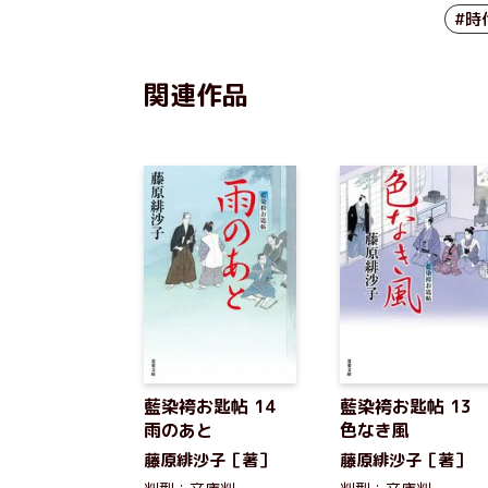
#時
関連作品
藍染袴お匙帖 14
藍染袴お匙帖 13
雨のあと
色なき風
藤原緋沙子［著］
藤原緋沙子［著］