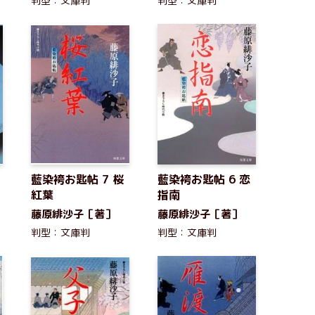
判型：文庫判
判型：文庫判
藍染袴お匙帖 7 桜
藍染袴お匙帖 6 恋
紅葉
指南
藤原緋沙子［著］
藤原緋沙子［著］
判型：文庫判
判型：文庫判