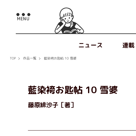
ニュース
連載
TOP
作品一覧
藍染袴お匙帖 10 雪婆
藍染袴お匙帖 10 雪婆
藤原緋沙子［著］