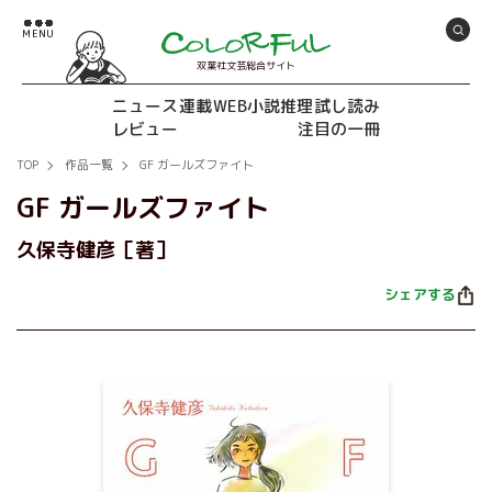
双葉社文芸総合サイト
ニュース
連載
WEB小説推理
試し読み
レビュー
注目の一冊
TOP
作品一覧
GF ガールズファイト
GF ガールズファイト
久保寺健彦［著］
シェアする