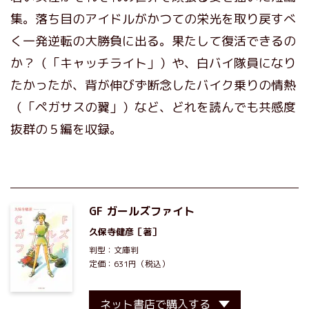
集。落ち目のアイドルがかつての栄光を取り戻すべ
く一発逆転の大勝負に出る。果たして復活できるの
か？（「キャッチライト」）や、白バイ隊員になり
たかったが、背が伸びず断念したバイク乗りの情熱
（「ペガサスの翼」）など、どれを読んでも共感度
抜群の５編を収録。
GF ガールズファイト
久保寺健彦
［著］
判型：文庫判
定価：631円（税込）
ネット書店で購入する