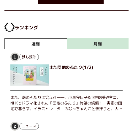
ランキング
月間
週間
試し読み
1
また団地のふたり(1/2)
また、あのふたりに会える――。小泉今日子&小林聡美W主演、
NHKでドラマ化された『団地のふたり』待望の続編！ 実家の団
地で暮らす、イラストレーターのなっちゃんこと奈津子と、大学
非常勤講師のノエチこと野枝。フリマアプリの売り上げでちょっ
とした贅沢を楽しんだり、近所のおばちゃんの恋バナを聞いてあ
げたり、部屋でふたりだけの「台湾映画祭」を催したり。50代
ニュース
2
独身、幼なじみの変わらぬ友情とささやかな幸せの日々を描く。