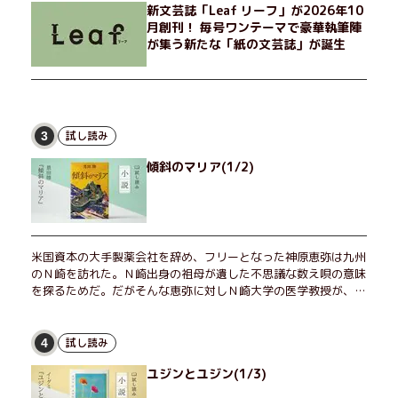
新文芸誌「Leaf リーフ」が2026年10
月創刊！ 毎号ワンテーマで豪華執筆陣
が集う新たな「紙の文芸誌」が誕生
試し読み
3
傾斜のマリア(1/2)
米国資本の大手製薬会社を辞め、フリーとなった神原恵弥は九州
のＮ崎を訪れた。Ｎ崎出身の祖母が遺した不思議な数え唄の意味
を探るためだ。だがそんな恵弥に対しＮ崎大学の医学教授が、米
国の監視下に置かれている女性科学者への接触を求めてきた。出
島で見つかったある物質について博士の意見を聞きたいという。
恵弥は、まるで影のような存在の博士とまみえることはできるの
試し読み
4
か？ そして、唄の歌詞「かたむくマリア」に込められた秘密と
ユジンとユジン(1/3)
は？ 謎めいたラストが鮮烈な余韻を残すシリーズ第四作！