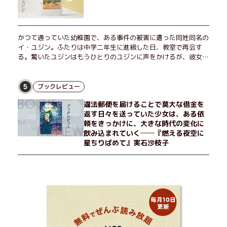
かつて通っていた幼稚園で、ある事件の被害に遭った同姓同名の
イ・ユジン。ふたりは中学二年生に進級した日、教室で再会す
る。驚いたユジンはもうひとりのユジンに声をかけるが、彼女は
「人違いだ」と言い張り、さらにあの頃の記憶をすべて喪ってい
て……。韓国で世代を超えて愛され続け、35万部を突破したベス
トセラー小説の邦訳版。
ブックレビュー
5
違法郵便を届けることで莫大な借金を
返す日々を送っていた少女は、ある依
頼をきっかけに、大きな時代の変化に
飲み込まれていく──『燃える夜空に
星ちりばめて』実石沙枝子