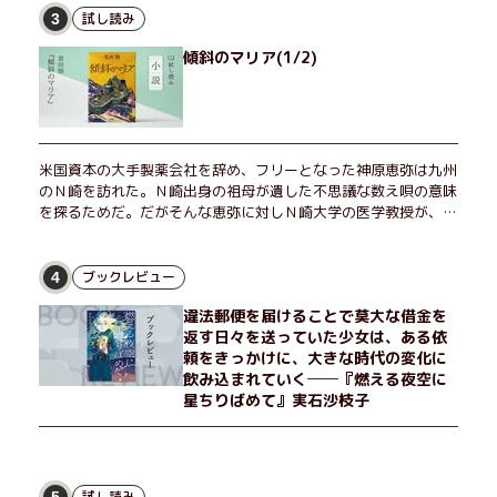
試し読み
3
傾斜のマリア(1/2)
米国資本の大手製薬会社を辞め、フリーとなった神原恵弥は九州
のＮ崎を訪れた。Ｎ崎出身の祖母が遺した不思議な数え唄の意味
を探るためだ。だがそんな恵弥に対しＮ崎大学の医学教授が、米
国の監視下に置かれている女性科学者への接触を求めてきた。出
島で見つかったある物質について博士の意見を聞きたいという。
恵弥は、まるで影のような存在の博士とまみえることはできるの
ブックレビュー
4
か？ そして、唄の歌詞「かたむくマリア」に込められた秘密と
違法郵便を届けることで莫大な借金を
は？ 謎めいたラストが鮮烈な余韻を残すシリーズ第四作！
返す日々を送っていた少女は、ある依
頼をきっかけに、大きな時代の変化に
飲み込まれていく──『燃える夜空に
星ちりばめて』実石沙枝子
試し読み
5