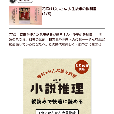
花咲けじいさん 人生後半の教科書
(1/3)
77歳・喜寿を迎えた武田鉄矢が送る「人生後半の教科書」。夫
婦のもつれ、孤独の気配、物忘れや将来への心配――そんな現実
に直面しているあなたへ。この時代を楽しく・軽やかに生きるヒ
ントを独自の切り口で綴る。長年の読書で得た知見や自身の経験
をもとに繰り出される持論は説得力満点。まだまだ人生これか
ら！ 読むだけで前向きになれる一冊。