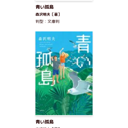
青い孤島
森沢明夫［著］
判型：文庫判
青い孤島