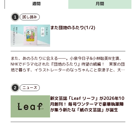
月間
週間
試し読み
1
また団地のふたり(1/2)
また、あのふたりに会える――。小泉今日子&小林聡美W主演、
NHKでドラマ化された『団地のふたり』待望の続編！ 実家の団
地で暮らす、イラストレーターのなっちゃんこと奈津子と、大学
非常勤講師のノエチこと野枝。フリマアプリの売り上げでちょっ
とした贅沢を楽しんだり、近所のおばちゃんの恋バナを聞いてあ
げたり、部屋でふたりだけの「台湾映画祭」を催したり。50代
ニュース
2
独身、幼なじみの変わらぬ友情とささやかな幸せの日々を描く。
新文芸誌「Leaf リーフ」が2026年10
月創刊！ 毎号ワンテーマで豪華執筆陣
が集う新たな「紙の文芸誌」が誕生