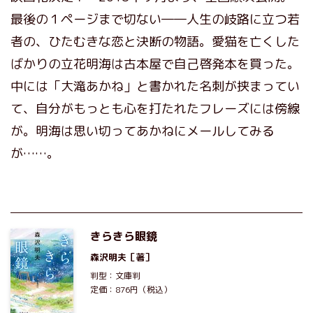
最後の１ページまで切ない――人生の岐路に立つ若
者の、ひたむきな恋と決断の物語。愛猫を亡くした
ばかりの立花明海は古本屋で自己啓発本を買った。
中には「大滝あかね」と書かれた名刺が挟まってい
て、自分がもっとも心を打たれたフレーズには傍線
が。明海は思い切ってあかねにメールしてみる
が……。
きらきら眼鏡
森沢明夫
［著］
判型：文庫判
定価：876円（税込）