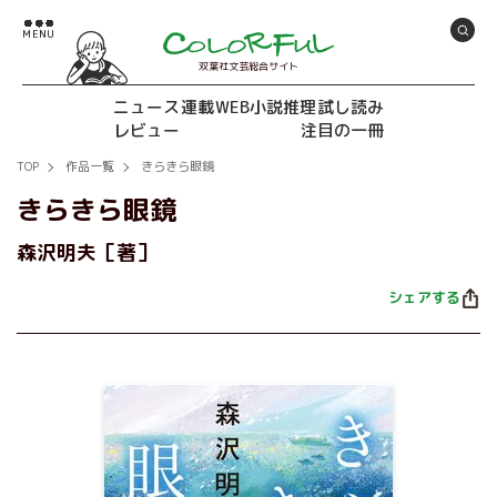
双葉社文芸総合サイト
ニュース
連載
WEB小説推理
試し読み
レビュー
注目の一冊
TOP
作品一覧
きらきら眼鏡
きらきら眼鏡
森沢明夫［著］
シェアする