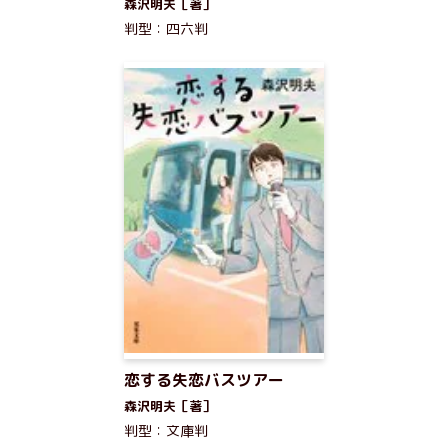
森沢明夫［著］
判型：四六判
恋する失恋バスツアー
森沢明夫［著］
判型：文庫判