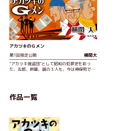
アカツキのＧメン
横関大
第1回限定公開
“アカツキ強盗団”として昭和の犯罪史を彩っ
た、五郎、幹雄、誠の３人も、今は神保町で喫
茶店を営む悠々自適の日々。だが、ひょんなこ
とから現役復帰を決意。狙うは現金輸送車の強
奪。はたして――。
作品一覧