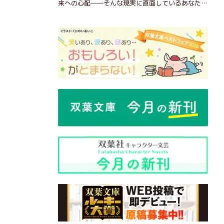
来への心配――そんな現実に直面しているあなた
へ。この時代を楽しく・軽やかに生きるヒントを独
自の切り口で綴る。長年の読書で得た知見や自身の
経験をもとに繰り出される持論は説得力満点。まだ
まだ人生これから！ 読むだけで前向きになれる一
冊。