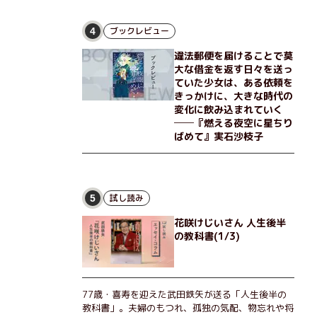
な恵弥に対しＮ崎大学の医学教授が、米国の監視下
に置かれている女性科学者への接触を求めてきた。
出島で見つかったある物質について博士の意見を聞
ブックレビュー
4
きたいという。恵弥は、まるで影のような存在の博
違法郵便を届けることで莫
士とまみえることはできるのか？ そして、唄の歌
大な借金を返す日々を送っ
詞「かたむくマリア」に込められた秘密とは？ 謎
ていた少女は、ある依頼を
めいたラストが鮮烈な余韻を残すシリーズ第四作！
きっかけに、大きな時代の
変化に飲み込まれていく
──『燃える夜空に星ちり
ばめて』実石沙枝子
試し読み
5
花咲けじいさん 人生後半
の教科書(1/3)
77歳・喜寿を迎えた武田鉄矢が送る「人生後半の
教科書」。夫婦のもつれ、孤独の気配、物忘れや将