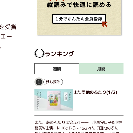
を受賞
のエー
。
ランキング
月間
週間
試し読み
1
また団地のふたり(1/2)
また、あのふたりに会える――。小泉今日子&小林
聡美W主演、NHKでドラマ化された『団地のふた