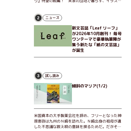
り』待望の続編！ 実家の団地で暮らす、イラスト
レーターのなっちゃんこと奈津子と、大学非常勤講
師のノエチこと野枝。フリマアプリの売り上げでち
ょっとした贅沢を楽しんだり、近所のおばちゃんの
ニュース
2
恋バナを聞いてあげたり、部屋でふたりだけの「台
新文芸誌「Leaf リーフ」
湾映画祭」を催したり。50代独身、幼なじみの変
が2026年10月創刊！ 毎号
わらぬ友情とささやかな幸せの日々を描く。
ワンテーマで豪華執筆陣が
集う新たな「紙の文芸誌」
が誕生
試し読み
3
傾斜のマリア(1/2)
米国資本の大手製薬会社を辞め、フリーとなった神
原恵弥は九州のＮ崎を訪れた。Ｎ崎出身の祖母が遺
した不思議な数え唄の意味を探るためだ。だがそん