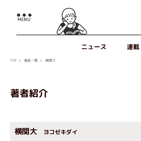
ニュース
連載
TOP
著者一覧
横関大
著者紹介
横関大
ヨコゼキダイ