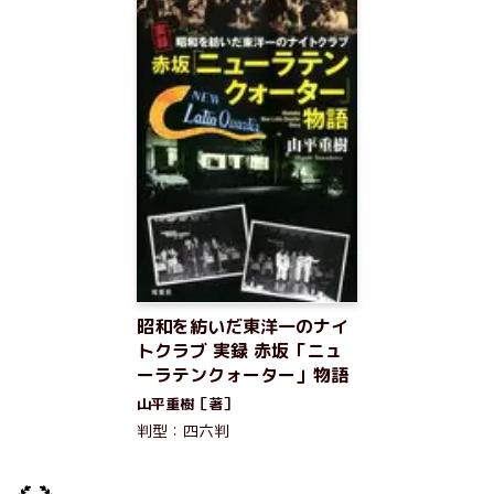
昭和を紡いだ東洋一のナイ
トクラブ 実録 赤坂「ニュ
ーラテンクォーター」物語
山平重樹［著］
判型：四六判