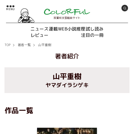
双葉社文芸総合サイト
ニュース
連載
WEB小説推理
試し読み
レビュー
注目の一冊
TOP
著者一覧
山平重樹
著者紹介
山平重樹
ヤマダイラシゲキ
作品一覧