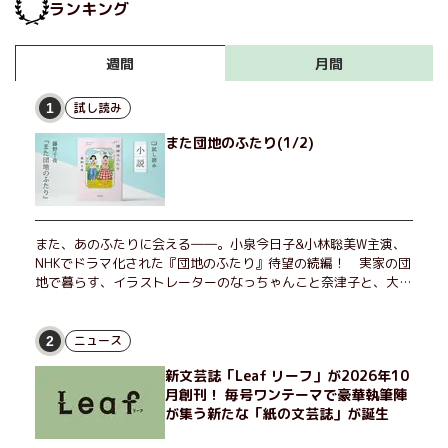
ランキング
月間
週間
試し読み
1
また団地のふたり(1/2)
また、あのふたりに会える――。小泉今日子&小林聡美W主演、
NHKでドラマ化された『団地のふたり』待望の続編！ 実家の団
地で暮らす、イラストレーターのなっちゃんこと奈津子と、大学
非常勤講師のノエチこと野枝。フリマアプリの売り上げでちょっ
とした贅沢を楽しんだり、近所のおばちゃんの恋バナを聞いてあ
げたり、部屋でふたりだけの「台湾映画祭」を催したり。50代
ニュース
2
独身、幼なじみの変わらぬ友情とささやかな幸せの日々を描く。
新文芸誌「Leaf リーフ」が2026年10
月創刊！ 毎号ワンテーマで豪華執筆陣
が集う新たな「紙の文芸誌」が誕生