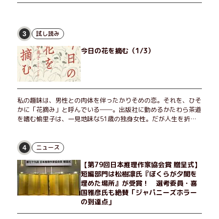
試し読み
3
今日の花を摘む（1/3）
私の趣味は、男性との肉体を伴ったかりそめの恋。それを、ひそ
かに「花摘み」と呼んでいる──。出版社に勤めるかたわら茶道
を嗜む愉里子は、一見地味な51歳の独身女性。だが人生を折り
返した今、「今日が一番若い」と日々を謳歌するように花摘みを
愉しんでいた。そんな愉里子の前に初めて、恋の終わりを怖れさ
せる男が現れた。茶の湯の粋人、70歳の万江島だ。だが彼に
ニュース
4
は、ある秘密があった……。自分の心と身体を偽らない女たちの
【第79回日本推理作家協会賞 贈呈式】
姿と、その連帯を描く。赤裸々にして切実な、セクシュアリティ
短編部門は松樹凛氏『ぼくらが夕闇を
をめぐる物語。
埋めた場所』が受賞！ 選考委員・喜
国雅彦氏も絶賛「ジャパニーズホラー
の到達点」