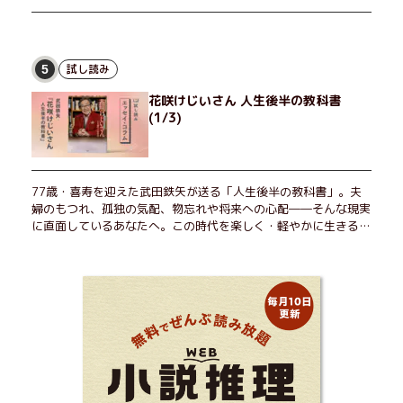
試し読み
5
花咲けじいさん 人生後半の教科書
(1/3)
77歳・喜寿を迎えた武田鉄矢が送る「人生後半の教科書」。夫
婦のもつれ、孤独の気配、物忘れや将来への心配――そんな現実
に直面しているあなたへ。この時代を楽しく・軽やかに生きるヒ
ントを独自の切り口で綴る。長年の読書で得た知見や自身の経験
をもとに繰り出される持論は説得力満点。まだまだ人生これか
ら！ 読むだけで前向きになれる一冊。