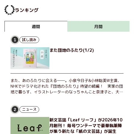
国……遠く海を渡ってマカ
ランキング
オで活躍する親友ふたりを
描いた大河小説！『青天の
双帆』大村友貴美
月間
週間
試し読み
1
また団地のふたり(1/2)
また、あのふたりに会える――。小泉今日子&小林聡美W主演、
NHKでドラマ化された『団地のふたり』待望の続編！ 実家の団
地で暮らす、イラストレーターのなっちゃんこと奈津子と、大学
非常勤講師のノエチこと野枝。フリマアプリの売り上げでちょっ
とした贅沢を楽しんだり、近所のおばちゃんの恋バナを聞いてあ
げたり、部屋でふたりだけの「台湾映画祭」を催したり。50代
ニュース
2
独身、幼なじみの変わらぬ友情とささやかな幸せの日々を描く。
新文芸誌「Leaf リーフ」が2026年10
月創刊！ 毎号ワンテーマで豪華執筆陣
が集う新たな「紙の文芸誌」が誕生