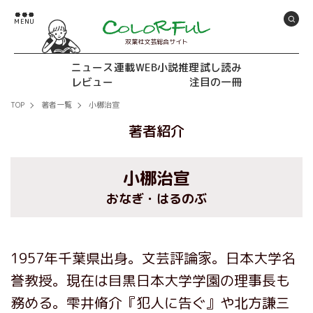
双葉社文芸総合サイト
ニュース
連載
WEB小説推理
試し読み
レビュー
注目の一冊
TOP
著者一覧
小梛治宣
著者紹介
小梛治宣
おなぎ・はるのぶ
1957年千葉県出身。文芸評論家。日本大学名
誉教授。現在は目黒日本大学学園の理事長も
務める。雫井脩介『犯人に告ぐ』や北方謙三