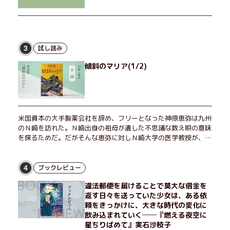
試し読み
3
傾斜のマリア(1/2)
米国資本の大手製薬会社を辞め、フリーとなった神原恵弥は九州
のＮ崎を訪れた。Ｎ崎出身の祖母が遺した不思議な数え唄の意味
を探るためだ。だがそんな恵弥に対しＮ崎大学の医学教授が、米
国の監視下に置かれている女性科学者への接触を求めてきた。出
島で見つかったある物質について博士の意見を聞きたいという。
恵弥は、まるで影のような存在の博士とまみえることはできるの
ブックレビュー
4
か？ そして、唄の歌詞「かたむくマリア」に込められた秘密と
違法郵便を届けることで莫大な借金を
は？ 謎めいたラストが鮮烈な余韻を残すシリーズ第四作！
返す日々を送っていた少女は、ある依
頼をきっかけに、大きな時代の変化に
飲み込まれていく──『燃える夜空に
星ちりばめて』実石沙枝子