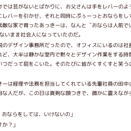
けでは芸がないとばかりに、お父さんは手をレバーのよ
にレバーを引かせ、それと同時にぷぅーっとおならをし
素敵な家で育ったあっきーは、なんと〝おならは人前で
らないまま社会人になっていたのだ。
のデザイン事務所だったので、オフィスにいるのは社
れど、大半は静かな室内で黙々とデザイン作業をする時
いつだって屁をこいた。そのたびに皆がくすくすと笑う
ーは経理や法務を担当してくれている先輩社員の田中
目な人だが、この日は真剣な顔つきで、微かに震えなが
、おならをしては、いけないの」
すか？」