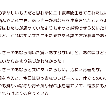
ずかしいものだと思わずに二十数年間生きてこれた世
悩んでいる世界。あっきーがおならを注意されたことを
界はわたしが思っていたよりもずっと純粋できらめいた
けど、これは笑いすぎて出た涙である説の方が濃厚であ
っきーのおなら聞いた覚えあまりないけど、あの頃はど
広いからあまり気づかれなかった」
きーのおならと共にあったらしい。汚ねえ青春だな。
をやると、今日は真っ青なワンピースに、仕立てのい
つも鮮やかな赤や青や黄や緑の服を着ていて、奇抜にも
それらはよく似合っている。