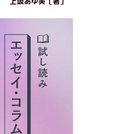
上坂あゆ美［著］