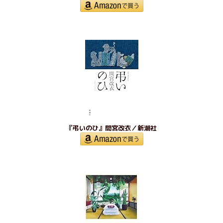
『弔いのひ』間宮改衣／新潮社