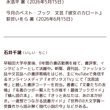
永浩平 著
（2026年5月15日）
今月のベスト・ブック 文芸『彼女のカロート』
荻世いをら 著
（2026年6月15日）
石井千湖
（いしい・ちこ）
早稲田大学卒業後、8年間の書店勤務を経て、書評家、イ
ンタビュアーとして活躍中。新聞、週刊誌、ファッション
誌や文芸誌への書評寄稿をはじめ、主にYouTubeで発信す
るオンラインメディア『＃ポリタスTV』にて「沈思読
考」と題した書評コーナーを担当。著書に『文豪たちの友
情』『名著のツボ―賢人たちが推す！最強ブックガイド』
『積ん読の本』、共著に『きっとあなたは、あの本が好
き。―連想でつながる読書ガイド』『世界の8大文学賞―
受賞作から読み解く現代小説の今』などがある。