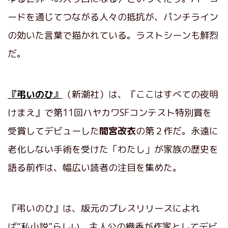
ードを通じてつながる人々の抵抗が、パンチライン
の効いた言葉で描かれている。ラストシーンも鮮烈
だ。
『弔いのひ』
（新潮社）は、『ここはすべての夜明
けまえ』で第11回ハヤカワSFコンテスト特別賞を
受賞してデビューした
間宮改衣
の第２作だ。永遠に
老化しない手術を受けた「わたし」が家族の歴史を
語る前作は、幅広い読者の注目を集めた。
『弔いのひ』は、版元のプレスリリースによれ
ば“私小説”らしい。主人公の織香が作家としてデビ