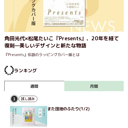
角田光代×松尾たいこ『Presents』、20年を経て
復刻—美しいデザインと新たな物語
『Presents』伝説のラッピングカバー版とは
ランキング
月間
週間
試し読み
1
また団地のふたり(1/2)