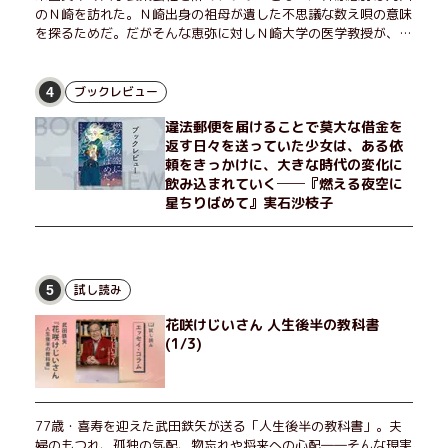
のＮ崎を訪れた。Ｎ崎出身の祖母が遺した不思議な数え唄の意味
を探るためだ。だがそんな恵弥に対しＮ崎大学の医学教授が、米
国の監視下に置かれている女性科学者への接触を求めてきた。出
島で見つかったある物質について博士の意見を聞きたいという。
恵弥は、まるで影のような存在の博士とまみえることはできるの
ブックレビュー
4
か？ そして、唄の歌詞「かたむくマリア」に込められた秘密と
違法郵便を届けることで莫大な借金を
は？ 謎めいたラストが鮮烈な余韻を残すシリーズ第四作！
返す日々を送っていた少女は、ある依
頼をきっかけに、大きな時代の変化に
飲み込まれていく──『燃える夜空に
星ちりばめて』実石沙枝子
試し読み
5
花咲けじいさん 人生後半の教科書
(1/3)
77歳・喜寿を迎えた武田鉄矢が送る「人生後半の教科書」。夫
婦のもつれ、孤独の気配、物忘れや将来への心配――そんな現実