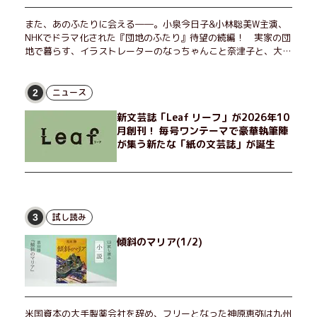
また、あのふたりに会える――。小泉今日子&小林聡美W主演、
NHKでドラマ化された『団地のふたり』待望の続編！ 実家の団
地で暮らす、イラストレーターのなっちゃんこと奈津子と、大学
非常勤講師のノエチこと野枝。フリマアプリの売り上げでちょっ
とした贅沢を楽しんだり、近所のおばちゃんの恋バナを聞いてあ
げたり、部屋でふたりだけの「台湾映画祭」を催したり。50代
ニュース
2
独身、幼なじみの変わらぬ友情とささやかな幸せの日々を描く。
新文芸誌「Leaf リーフ」が2026年10
月創刊！ 毎号ワンテーマで豪華執筆陣
が集う新たな「紙の文芸誌」が誕生
試し読み
3
傾斜のマリア(1/2)
米国資本の大手製薬会社を辞め、フリーとなった神原恵弥は九州