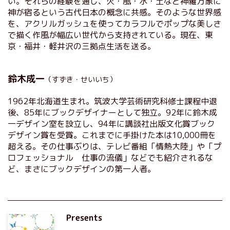
い。それらの経験を通じ、火・風・水・土など神羅万象に
神が宿るという古代日本の概念に共感。そのような世界感
を、アクリルガッシュを使ってカラフルでポップな美しさ
で描く作風が幅広い世代から支持されている。現在、東
京・福井・軽井沢の三拠点生活を送る。
鈴木成一
（すずき・せいいち）
1962年北海道生まれ。筑波大学芸術研究科修士課程中退
後、85年にブックデザイナーとして独立。92年に鈴木成
一デザイン室を設立し、94年に講談社出版文化賞ブック
デザイン賞を受賞。これまでに手掛けた本は10,000冊を
超える。その仕事ぶりは、テレビ番組「情熱大陸」や「プ
ロフェッショナル 仕事の流儀」などでも紹介されるな
ど、まさにブックデザインの第一人者。
Presents