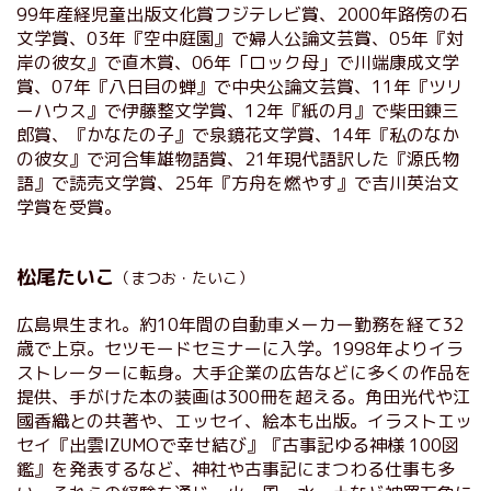
99年産経児童出版文化賞フジテレビ賞、2000年路傍の石
文学賞、03年『空中庭園』で婦人公論文芸賞、05年『対
岸の彼女』で直木賞、06年「ロック母」で川端康成文学
賞、07年『八日目の蝉』で中央公論文芸賞、11年『ツリ
ーハウス』で伊藤整文学賞、12年『紙の月』で柴田錬三
郎賞、『かなたの子』で泉鏡花文学賞、14年『私のなか
の彼女』で河合隼雄物語賞、21年現代語訳した『源氏物
語』で読売文学賞、25年『方舟を燃やす』で吉川英治文
学賞を受賞。
松尾たいこ
（まつお・たいこ）
広島県生まれ。約10年間の自動車メーカー勤務を経て32
歳で上京。セツモードセミナーに入学。1998年よりイラ
ストレーターに転身。大手企業の広告などに多くの作品を
提供、手がけた本の装画は300冊を超える。角田光代や江
國香織との共著や、エッセイ、絵本も出版。イラストエッ
セイ『出雲IZUMOで幸せ結び』『古事記ゆる神様 100図
鑑』を発表するなど、神社や古事記にまつわる仕事も多