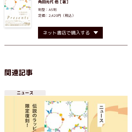
角田光代
他［著］
判型：A5判
定価：2,420円（税込）
ネット書店で購入する
関連記事
ニュース