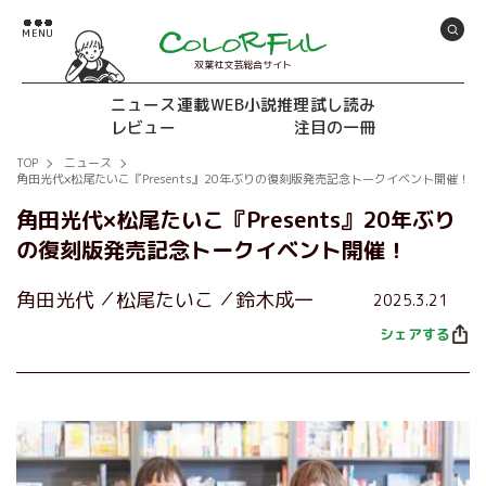
双葉社文芸総合サイト
ニュース
連載
WEB小説推理
試し読み
レビュー
注目の一冊
TOP
ニュース
角田光代×松尾たいこ『Presents』20年ぶりの復刻版発売記念トークイベント開催！
角田光代×松尾たいこ『Presents』20年ぶり
の復刻版発売記念トークイベント開催！
角田光代
松尾たいこ
鈴木成一
2025.3.21
シェアする