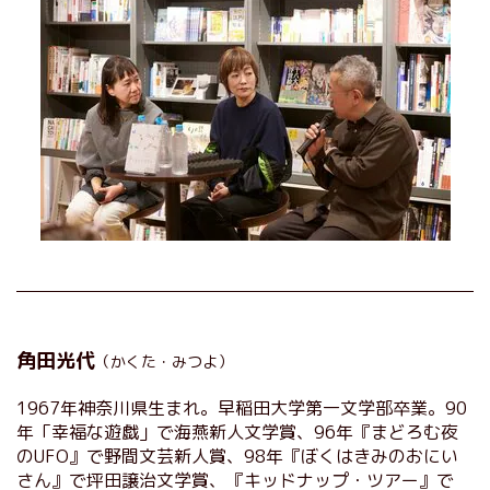
角田光代
（かくた・みつよ）
1967年神奈川県生まれ。早稲田大学第一文学部卒業。90
年「幸福な遊戯」で海燕新人文学賞、96年『まどろむ夜
のUFO』で野間文芸新人賞、98年『ぼくはきみのおにい
さん』で坪田譲治文学賞、『キッドナップ・ツアー』で