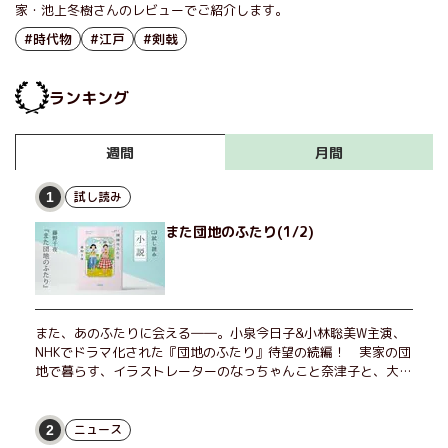
家・池上冬樹さんのレビューでご紹介します。
#時代物
#江戸
#剣戟
ランキング
月間
週間
試し読み
1
また団地のふたり(1/2)
また、あのふたりに会える――。小泉今日子&小林聡美W主演、
NHKでドラマ化された『団地のふたり』待望の続編！ 実家の団
地で暮らす、イラストレーターのなっちゃんこと奈津子と、大学
非常勤講師のノエチこと野枝。フリマアプリの売り上げでちょっ
とした贅沢を楽しんだり、近所のおばちゃんの恋バナを聞いてあ
げたり、部屋でふたりだけの「台湾映画祭」を催したり。50代
ニュース
2
独身、幼なじみの変わらぬ友情とささやかな幸せの日々を描く。