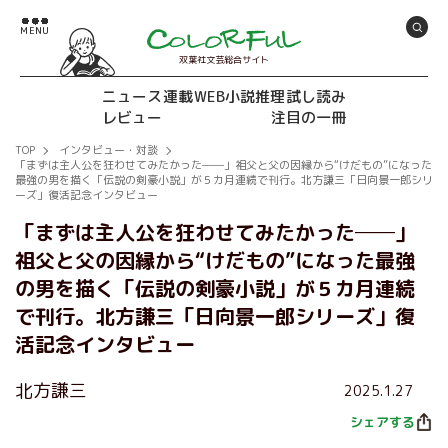
双葉社文芸総合サイト
ニュース
連載
WEB小説推理
試し読み
レビュー
注目の一冊
TOP
インタビュー・対談
「まずは主人公を狂わせてみたかった──」祖父と父の因縁から“けだもの”になった
最強の男を描く「伝説の剣豪小説」が５カ月連続で刊行。北方謙三「日向景一郎シリ
ーズ」復活記念インタビュー
「まずは主人公を狂わせてみたかった──」
祖父と父の因縁から“けだもの”になった最強
の男を描く「伝説の剣豪小説」が５カ月連続
で刊行。北方謙三「日向景一郎シリーズ」復
活記念インタビュー
北方謙三
2025.1.27
シェアする