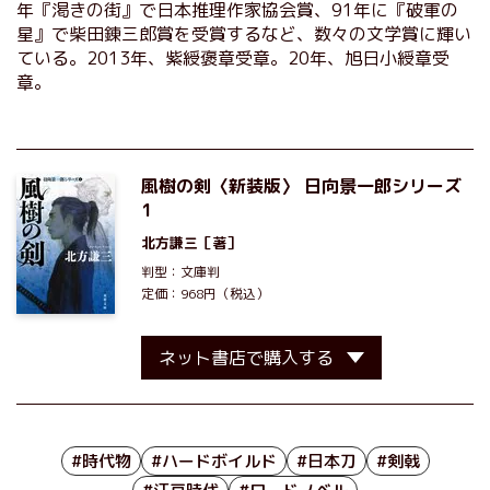
年『渇きの街』で日本推理作家協会賞、91年に『破軍の
星』で柴田錬三郎賞を受賞するなど、数々の文学賞に輝い
ている。2013年、紫綬褒章受章。20年、旭日小綬章受
章。
風樹の剣〈新装版〉 日向景一郎シリーズ
1
北方謙三
［著］
判型：文庫判
定価：968円（税込）
ネット書店で購入する
#時代物
#ハードボイルド
#日本刀
#剣戟