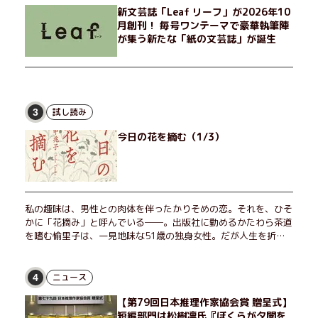
新文芸誌「Leaf リーフ」が2026年10
月創刊！ 毎号ワンテーマで豪華執筆陣
が集う新たな「紙の文芸誌」が誕生
試し読み
3
今日の花を摘む（1/3）
私の趣味は、男性との肉体を伴ったかりそめの恋。それを、ひそ
かに「花摘み」と呼んでいる──。出版社に勤めるかたわら茶道
を嗜む愉里子は、一見地味な51歳の独身女性。だが人生を折り
返した今、「今日が一番若い」と日々を謳歌するように花摘みを
愉しんでいた。そんな愉里子の前に初めて、恋の終わりを怖れさ
せる男が現れた。茶の湯の粋人、70歳の万江島だ。だが彼に
ニュース
4
は、ある秘密があった……。自分の心と身体を偽らない女たちの
【第79回日本推理作家協会賞 贈呈式】
姿と、その連帯を描く。赤裸々にして切実な、セクシュアリティ
短編部門は松樹凛氏『ぼくらが夕闇を
をめぐる物語。