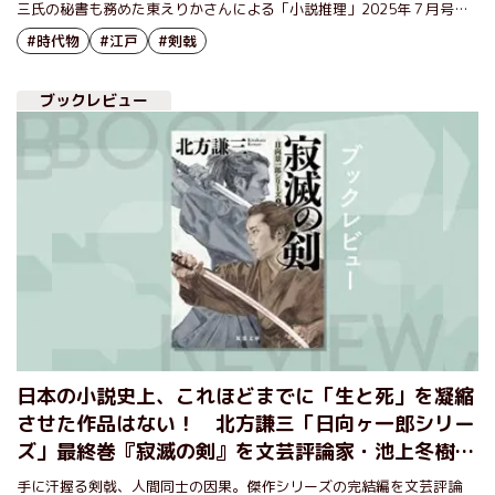
三氏の秘書も務めた東えりかさんによる「小説推理」2025年７月号掲
載のレビューでご紹介する。
#時代物
#江戸
#剣戟
ブックレビュー
日本の小説史上、これほどまでに「生と死」を凝縮
させた作品はない！ 北方謙三「日向ヶ一郎シリー
ズ」最終巻『寂滅の剣』を文芸評論家・池上冬樹氏
が解説
手に汗握る剣戟、人間同士の因果。傑作シリーズの完結編を文芸評論