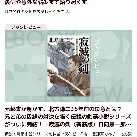
裏側や意外な悩みまで語り尽くす
耳で名作の感動をお楽しみください。
ブックレビュー
元秘書が明かす、北方謙三35年前の決意とは？
兄と弟の因縁の対決を描く伝説の剣豪小説シリーズ
がついに完結！『寂滅の剣〈新装版〉日向景一郎シ
リーズ５』
伝説の剣豪小説シリーズ完結巻の読みどころを、書評家であり、北方謙