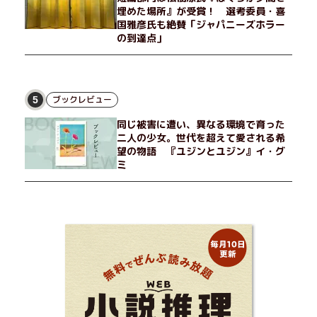
埋めた場所』が受賞！ 選考委員・喜
国雅彦氏も絶賛「ジャパニーズホラー
の到達点」
ブックレビュー
5
同じ被害に遭い、異なる環境で育った
二人の少女。世代を超えて愛される希
望の物語 『ユジンとユジン』イ・グ
ミ