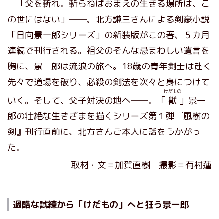
「父を斬れ。斬らねばおまえの生きる場所は、こ
の世にはない」──。北方謙三さんによる剣豪小説
「日向景一郎シリーズ」の新装版がこの春、５カ月
連続で刊行される。祖父のそんな忌まわしい遺言を
胸に、景一郎は流浪の旅へ。18歳の青年剣士は赴く
先々で道場を破り、必殺の剣法を次々と身につけて
けだもの
いく。そして、父子対決の地へ──。「
獣
」景一
郎の壮絶な生きざまを描くシリーズ第１弾『風樹の
剣』刊行直前に、北方さんご本人に話をうかがっ
た。
取材・文＝加賀直樹 撮影＝有村蓮
過酷な試練から「けだもの」へと狂う景一郎