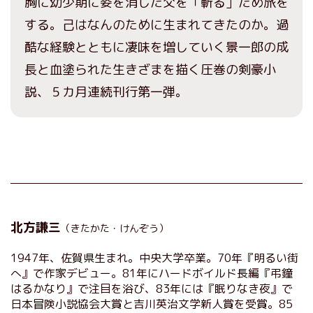
胸に幼少期に姿を消した父を「斬る」ため旅を
する。己はなんのために生まれてきたのか。過
酷な経験とともに凄味を増していく景一郎の成
長と血塗られた生きざまを描く圧巻の剣豪小
説、５カ月連続刊行第一弾。
北方謙三
（きたかた・けんぞう）
1947年、佐賀県生まれ。中央大学卒業。70年『明るい街
へ』で作家デビュー。81年にハードボイルド長編『弔鐘
はるかなり』で注目を浴び、83年には『眠りなき夜』で
日本冒険小説協会大賞と吉川英治文学新人賞を受賞。85