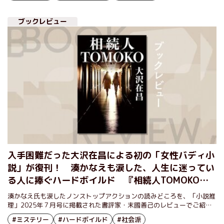
ブックレビュー
入手困難だった大沢在昌による初の「女性バディ小
説」が復刊！ 湊かなえも涙した、人生に迷ってい
る人に捧ぐハードボイルド 『相続人TOMOKO』
大沢在昌
湊かなえ氏も涙したノンストップアクションの読みどころを、「小説推
理」2025年７月号に掲載された書評家・末國善己のレビューでご紹介
する。
#ミステリー
#ハードボイルド
#社会派