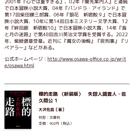
2001年『心では重すぎる』、02年『闇先案内人』と連続
で日本冒険小説大賞、04年『パンドラ・アイランド』で
第17回柴田錬三郎賞、06年『狼花 新宿鮫９』で日本冒
険小説大賞、10年に第14回日本ミステリー文学大賞、12
年『絆回廊 新宿鮫10』で日本冒険小説大賞、14年『海
と月の迷路』で第48回吉川英治文学賞を受賞する。2022
年、紫綬褒章受章。近刊に『魔女の後悔』『夜刑事』『リ
ペアラー』などがある。
公式ホームページ：
http://www.osawa-office.co.jp/writ
e/osawa.html
標的走路 〈新装版〉 失踪人調査人・佐
久間公 1
大沢在昌
［著］
判型：文庫判
定価：902円（税込）