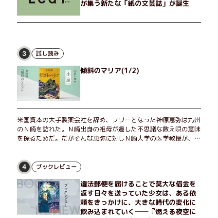
が集う新たな「紙の文芸誌」が誕生
試し読み
3
傾斜のマリア(1/2)
米国資本の大手製薬会社を辞め、フリーとなった神原恵弥は九州
のＮ崎を訪れた。Ｎ崎出身の祖母が遺した不思議な数え唄の意味
を探るためだ。だがそんな恵弥に対しＮ崎大学の医学教授が、米
国の監視下に置かれている女性科学者への接触を求めてきた。出
島で見つかったある物質について博士の意見を聞きたいという。
恵弥は、まるで影のような存在の博士とまみえることはできるの
ブックレビュー
4
か？ そして、唄の歌詞「かたむくマリア」に込められた秘密と
違法郵便を届けることで莫大な借金を
は？ 謎めいたラストが鮮烈な余韻を残すシリーズ第四作！
返す日々を送っていた少女は、ある依
頼をきっかけに、大きな時代の変化に
飲み込まれていく──『燃える夜空に