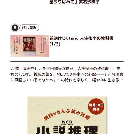
星ちりばめて』実石沙枝子
試し読み
5
花咲けじいさん 人生後半の教科書
(1/3)
77歳・喜寿を迎えた武田鉄矢が送る「人生後半の教科書」。夫
婦のもつれ、孤独の気配、物忘れや将来への心配――そんな現実
に直面しているあなたへ。この時代を楽しく・軽やかに生きるヒ
ントを独自の切り口で綴る。長年の読書で得た知見や自身の経験
をもとに繰り出される持論は説得力満点。まだまだ人生これか
ら！ 読むだけで前向きになれる一冊。