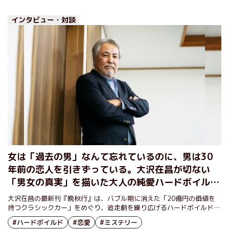
インタビュー・対談
女は「過去の男」なんて忘れているのに、男は30
年前の恋人を引きずっている。大沢在昌が切ない
「男女の真実」を描いた大人の純愛ハードボイル
ド！『晩秋行』インタビュー
大沢在昌の最新刊『晩秋行』は、バブル期に消えた「20億円の価値を
持つクラシックカー」をめぐり、追走劇を繰り広げるハードボイルドサ
スペンス。スリリングな探索行はもとより、大人の男の恋愛、過ぎ去り
#ハードボイルド
#恋愛
#ミステリー
し日々への愛惜をも描き切った作品だ。男の情けなさ、未練がましさも