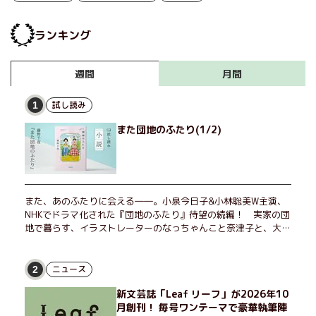
ランキング
月間
週間
試し読み
1
また団地のふたり(1/2)
また、あのふたりに会える――。小泉今日子&小林聡美W主演、
NHKでドラマ化された『団地のふたり』待望の続編！ 実家の団
地で暮らす、イラストレーターのなっちゃんこと奈津子と、大学
非常勤講師のノエチこと野枝。フリマアプリの売り上げでちょっ
とした贅沢を楽しんだり、近所のおばちゃんの恋バナを聞いてあ
げたり、部屋でふたりだけの「台湾映画祭」を催したり。50代
ニュース
2
独身、幼なじみの変わらぬ友情とささやかな幸せの日々を描く。
新文芸誌「Leaf リーフ」が2026年10
月創刊！ 毎号ワンテーマで豪華執筆陣