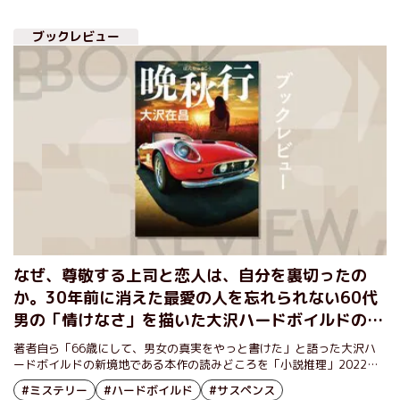
正面から描いたこの小説について、大沢さんに語っていただいた。
ブックレビュー
なぜ、尊敬する上司と恋人は、自分を裏切ったの
か。30年前に消えた最愛の人を忘れられない60代
男の「情けなさ」を描いた大沢ハードボイルドの新
境地！『晩秋行』大沢在昌
著者自ら「66歳にして、男女の真実をやっと書けた」と語った大沢ハ
ードボイルドの新境地である本作の読みどころを「小説推理」2022年
８月号に掲載された書評家・細谷正充さんのレビューでご紹介する。
#ミステリー
#ハードボイルド
#サスペンス