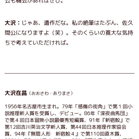
公も機会があればぜひ。
大沢：
じゃあ、遺作だな。私の絶筆はたぶん、佐久
間公になりますよ（笑）。そのくらいの寛大な気持
ちで考えていただければ。
大沢在昌
（おおさわ・ありまさ）
1956年名古屋市生まれ。79年「感傷の街角」で第１回小
説推理新人賞を受賞し、デビュー。86年「深夜曲馬団」
で第４回日本冒険小説最優秀短編賞、91年『新宿鮫』で
第12回吉川英治文学新人賞、第44回日本推理作家協会
賞、94年『無間人形 新宿鮫４』で第110回直木賞、