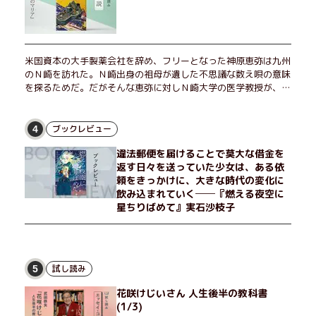
米国資本の大手製薬会社を辞め、フリーとなった神原恵弥は九州
のＮ崎を訪れた。Ｎ崎出身の祖母が遺した不思議な数え唄の意味
を探るためだ。だがそんな恵弥に対しＮ崎大学の医学教授が、米
国の監視下に置かれている女性科学者への接触を求めてきた。出
島で見つかったある物質について博士の意見を聞きたいという。
恵弥は、まるで影のような存在の博士とまみえることはできるの
ブックレビュー
4
か？ そして、唄の歌詞「かたむくマリア」に込められた秘密と
違法郵便を届けることで莫大な借金を
は？ 謎めいたラストが鮮烈な余韻を残すシリーズ第四作！
返す日々を送っていた少女は、ある依
頼をきっかけに、大きな時代の変化に
飲み込まれていく──『燃える夜空に
星ちりばめて』実石沙枝子
試し読み
5
花咲けじいさん 人生後半の教科書
(1/3)