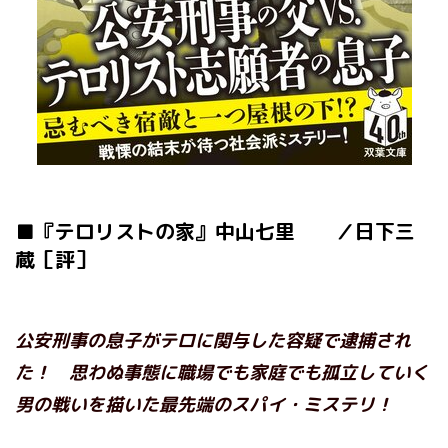
■『テロリストの家』中山七里 ／日下三
蔵［評］
公安刑事の息子がテロに関与した容疑で逮捕され
た！ 思わぬ事態に職場でも家庭でも孤立していく
男の戦いを描いた最先端のスパイ・ミステリ！