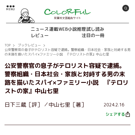
双葉社文芸総合サイト
ニュース
連載
WEB小説推理
試し読み
レビュー
注目の一冊
TOP
ブックレビュー
公安警察官の息子がテロリスト容疑で逮捕。警察組織・日本社会・家族と対峙する男
の末路を描いたスパイ×ファミリー小説 『テロリストの家』中山七里
公安警察官の息子がテロリスト容疑で逮捕。
警察組織・日本社会・家族と対峙する男の末
路を描いたスパイ×ファミリー小説 『テロリ
ストの家』中山七里
日下三蔵［評］
中山七里［著］
2024.2.16
シェアする