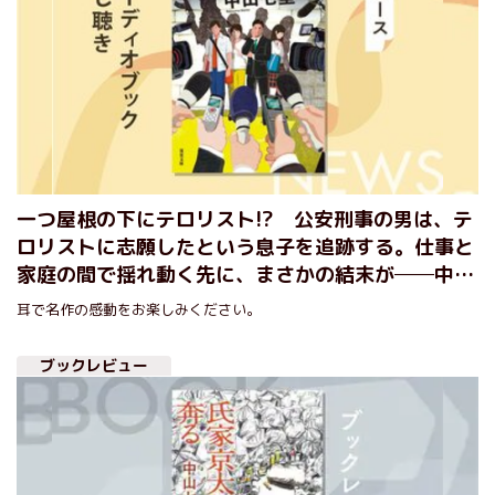
一つ屋根の下にテロリスト!? 公安刑事の男は、テ
ロリストに志願したという息子を追跡する。仕事と
家庭の間で揺れ動く先に、まさかの結末が──中山
七里『テロリストの家』オーディオブック冒頭部分
耳で名作の感動をお楽しみください。
を無料で公開！
ブックレビュー