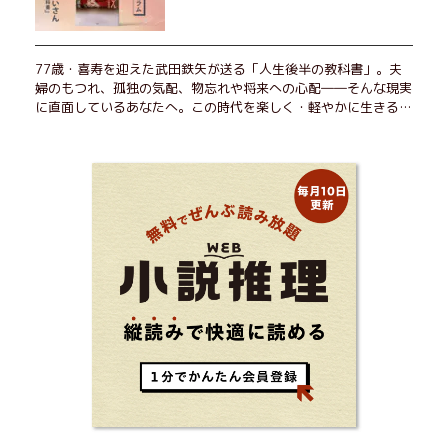
77歳・喜寿を迎えた武田鉄矢が送る「人生後半の教科書」。夫
婦のもつれ、孤独の気配、物忘れや将来への心配――そんな現実
に直面しているあなたへ。この時代を楽しく・軽やかに生きるヒ
ントを独自の切り口で綴る。長年の読書で得た知見や自身の経験
をもとに繰り出される持論は説得力満点。まだまだ人生これか
ら！ 読むだけで前向きになれる一冊。