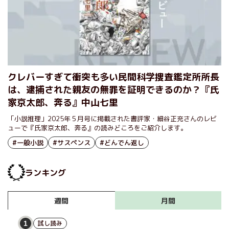
クレバーすぎて衝突も多い民間科学捜査鑑定所所長
は、逮捕された親友の無罪を証明できるのか？『氏
家京太郎、奔る』中山七里
「小説推理」2025年５月号に掲載された書評家・細谷正充さんのレビ
ューで『氏家京太郎、奔る』の読みどころをご紹介します。
#一般小説
#サスペンス
#どんでん返し
ランキング
月間
週間
試し読み
1