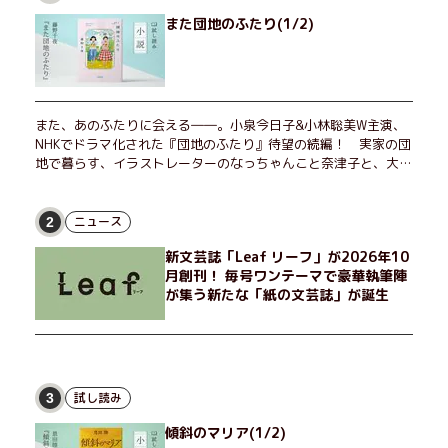
また団地のふたり(1/2)
また、あのふたりに会える――。小泉今日子&小林聡美W主演、
NHKでドラマ化された『団地のふたり』待望の続編！ 実家の団
地で暮らす、イラストレーターのなっちゃんこと奈津子と、大学
非常勤講師のノエチこと野枝。フリマアプリの売り上げでちょっ
とした贅沢を楽しんだり、近所のおばちゃんの恋バナを聞いてあ
げたり、部屋でふたりだけの「台湾映画祭」を催したり。50代
ニュース
2
独身、幼なじみの変わらぬ友情とささやかな幸せの日々を描く。
新文芸誌「Leaf リーフ」が2026年10
月創刊！ 毎号ワンテーマで豪華執筆陣
が集う新たな「紙の文芸誌」が誕生
試し読み
3
傾斜のマリア(1/2)