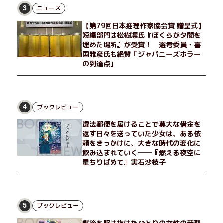
ニュース
3
【第79回日本推理作家協会賞 贈呈式】
短編部門は松樹凛氏『ぼくらが夕闇を
埋めた場所』が受賞！ 選考委員・喜
国雅彦氏も絶賛「ジャパニーズホラー
の到達点」
ブックレビュー
4
違法郵便を届けることで莫大な借金を
返す日々を送っていた少女は、ある依
頼をきっかけに、大きな時代の変化に
飲み込まれていく──『燃える夜空に
星ちりばめて』実石沙枝子
ブックレビュー
5
戦後を駆け抜けたひとりの女性の苛烈