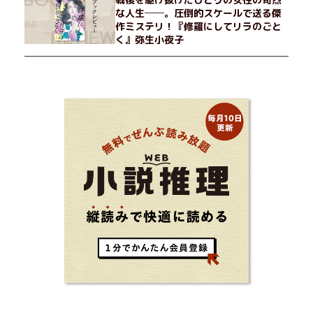
な人生──。圧倒的スケールで送る傑
作ミステリ！『修羅にしてリラのごと
く』弥生小夜子