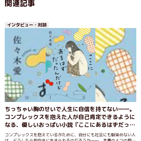
関連記事
インタビュー・対談
ちっちゃい胸のせいで人生に自信を持てない――。
コンプレックスを抱えた人が自己肯定できるように
なる、優しいおっぱい小説『ここにあるはずだった
んだけど』佐々木愛インタビュー
コンプレックスを抱えているがために、自分にも社会にも馴染めない人
は、どうしたら前向きに生きられるのだろうか――。本書の４つの物語