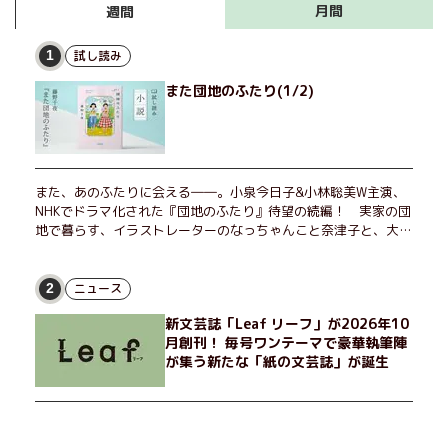
月間
週間
試し読み
1
また団地のふたり(1/2)
また、あのふたりに会える――。小泉今日子&小林聡美W主演、
NHKでドラマ化された『団地のふたり』待望の続編！ 実家の団
地で暮らす、イラストレーターのなっちゃんこと奈津子と、大学
非常勤講師のノエチこと野枝。フリマアプリの売り上げでちょっ
とした贅沢を楽しんだり、近所のおばちゃんの恋バナを聞いてあ
げたり、部屋でふたりだけの「台湾映画祭」を催したり。50代
ニュース
2
独身、幼なじみの変わらぬ友情とささやかな幸せの日々を描く。
新文芸誌「Leaf リーフ」が2026年10
月創刊！ 毎号ワンテーマで豪華執筆陣
が集う新たな「紙の文芸誌」が誕生