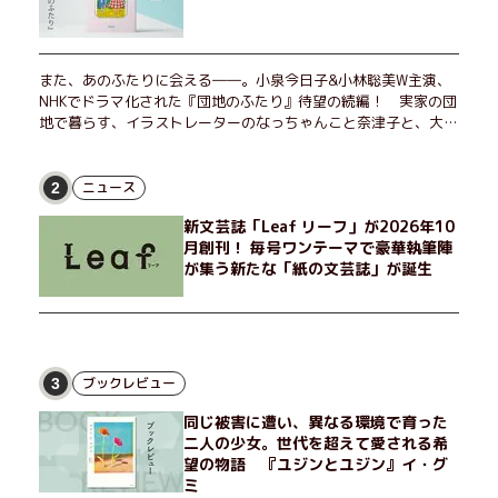
また、あのふたりに会える――。小泉今日子&小林聡美W主演、
NHKでドラマ化された『団地のふたり』待望の続編！ 実家の団
地で暮らす、イラストレーターのなっちゃんこと奈津子と、大学
非常勤講師のノエチこと野枝。フリマアプリの売り上げでちょっ
とした贅沢を楽しんだり、近所のおばちゃんの恋バナを聞いてあ
げたり、部屋でふたりだけの「台湾映画祭」を催したり。50代
ニュース
2
独身、幼なじみの変わらぬ友情とささやかな幸せの日々を描く。
新文芸誌「Leaf リーフ」が2026年10
月創刊！ 毎号ワンテーマで豪華執筆陣
が集う新たな「紙の文芸誌」が誕生
ブックレビュー
3
同じ被害に遭い、異なる環境で育った
二人の少女。世代を超えて愛される希
望の物語 『ユジンとユジン』イ・グ
ミ