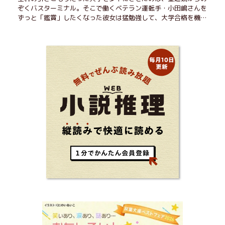
ぞくバスターミナル。そこで働くベテラン運転手・小田嶋さんを
ずっと「鑑賞」したくなった彼女は猛勉強して、大学合格を機に
近くで暮らすことに──。初恋、就職、大切な人との別れ。「こ
んなはずじゃなかった」の先で毎日はちょっとずつ面白くな
る！ 地元が恋しくなったとき、どこか遠くへ逃げたいときは読
んで下さい。孤独を愛する人のお守りになる、くすっと、うるっ
と、心がゆるむ短編集。