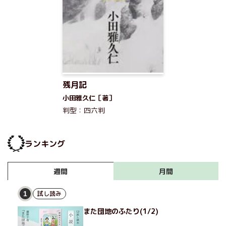
残月記
小田雅久仁［著］
判型：四六判
ランキング
月間
週間
試し読み
1
また団地のふたり(1/2)