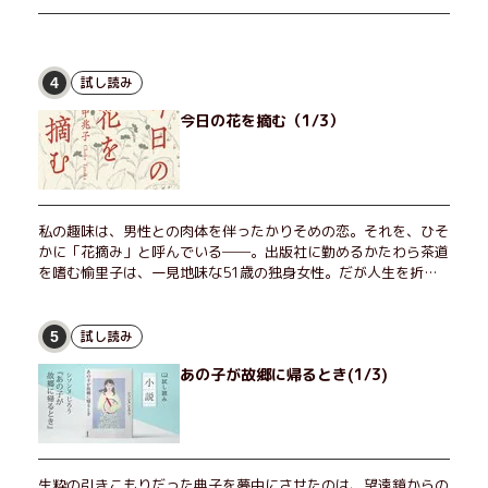
試し読み
4
今日の花を摘む（1/3）
私の趣味は、男性との肉体を伴ったかりそめの恋。それを、ひそ
かに「花摘み」と呼んでいる──。出版社に勤めるかたわら茶道
を嗜む愉里子は、一見地味な51歳の独身女性。だが人生を折り
返した今、「今日が一番若い」と日々を謳歌するように花摘みを
愉しんでいた。そんな愉里子の前に初めて、恋の終わりを怖れさ
せる男が現れた。茶の湯の粋人、70歳の万江島だ。だが彼に
試し読み
5
は、ある秘密があった……。自分の心と身体を偽らない女たちの
あの子が故郷に帰るとき(1/3)
姿と、その連帯を描く。赤裸々にして切実な、セクシュアリティ
をめぐる物語。
生粋の引きこもりだった典子を夢中にさせたのは、望遠鏡からの