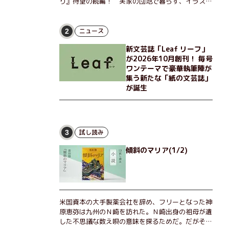
り』待望の続編！ 実家の団地で暮らす、イラスト
レーターのなっちゃんこと奈津子と、大学非常勤講
師のノエチこと野枝。フリマアプリの売り上げでち
ょっとした贅沢を楽しんだり、近所のおばちゃんの
ニュース
2
恋バナを聞いてあげたり、部屋でふたりだけの「台
新文芸誌「Leaf リーフ」
湾映画祭」を催したり。50代独身、幼なじみの変
が2026年10月創刊！ 毎号
わらぬ友情とささやかな幸せの日々を描く。
ワンテーマで豪華執筆陣が
集う新たな「紙の文芸誌」
が誕生
試し読み
3
傾斜のマリア(1/2)
米国資本の大手製薬会社を辞め、フリーとなった神
原恵弥は九州のＮ崎を訪れた。Ｎ崎出身の祖母が遺
した不思議な数え唄の意味を探るためだ。だがそん