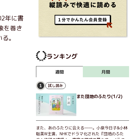
02年に書
象を巻き
いる。
ランキング
月間
週間
試し読み
1
また団地のふたり(1/2)
また、あのふたりに会える――。小泉今日子&小林
聡美W主演、NHKでドラマ化された『団地のふた