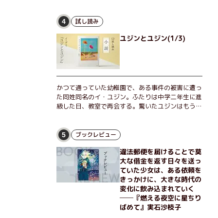
な恵弥に対しＮ崎大学の医学教授が、米国の監視下
に置かれている女性科学者への接触を求めてきた。
出島で見つかったある物質について博士の意見を聞
試し読み
4
きたいという。恵弥は、まるで影のような存在の博
ユジンとユジン(1/3)
士とまみえることはできるのか？ そして、唄の歌
詞「かたむくマリア」に込められた秘密とは？ 謎
めいたラストが鮮烈な余韻を残すシリーズ第四作！
かつて通っていた幼稚園で、ある事件の被害に遭っ
た同姓同名のイ・ユジン。ふたりは中学二年生に進
級した日、教室で再会する。驚いたユジンはもうひ
とりのユジンに声をかけるが、彼女は「人違いだ」
と言い張り、さらにあの頃の記憶をすべて喪ってい
て……。韓国で世代を超えて愛され続け、35万部を
ブックレビュー
5
突破したベストセラー小説の邦訳版。
違法郵便を届けることで莫
大な借金を返す日々を送っ
ていた少女は、ある依頼を
きっかけに、大きな時代の
変化に飲み込まれていく
──『燃える夜空に星ちり
ばめて』実石沙枝子