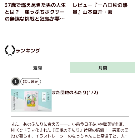
37歳で燃え尽きた男の人生
レビュー『一八〇秒の熱
とは？ 崖っぷちボクサー
量』山本草介・著
の無謀な挑戦と狂気が夢を
諦めた大人たちの胸を熱く
する 『一八〇秒の熱量』
山本草介
ランキング
月間
週間
試し読み
1
また団地のふたり(1/2)
また、あのふたりに会える――。小泉今日子&小林聡美W主演、
NHKでドラマ化された『団地のふたり』待望の続編！ 実家の団
地で暮らす、イラストレーターのなっちゃんこと奈津子と、大学