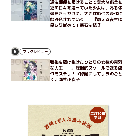
違法郵便を届けることで莫大な借金を
返す日々を送っていた少女は、ある依
頼をきっかけに、大きな時代の変化に
飲み込まれていく──『燃える夜空に
星ちりばめて』実石沙枝子
ブックレビュー
5
戦後を駆け抜けたひとりの女性の苛烈
な人生──。圧倒的スケールで送る傑
作ミステリ！『修羅にしてリラのごと
く』弥生小夜子