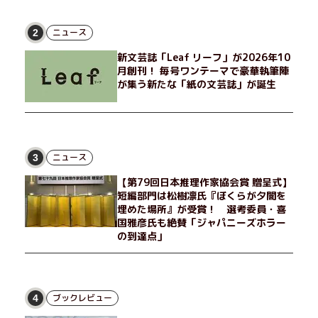
非常勤講師のノエチこと野枝。フリマアプリの売り上げでちょっ
とした贅沢を楽しんだり、近所のおばちゃんの恋バナを聞いてあ
げたり、部屋でふたりだけの「台湾映画祭」を催したり。50代
ニュース
2
独身、幼なじみの変わらぬ友情とささやかな幸せの日々を描く。
新文芸誌「Leaf リーフ」が2026年10
月創刊！ 毎号ワンテーマで豪華執筆陣
が集う新たな「紙の文芸誌」が誕生
ニュース
3
【第79回日本推理作家協会賞 贈呈式】
短編部門は松樹凛氏『ぼくらが夕闇を
埋めた場所』が受賞！ 選考委員・喜
国雅彦氏も絶賛「ジャパニーズホラー
の到達点」
ブックレビュー
4