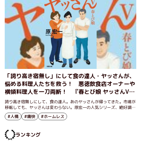
「誇り高き宿無し」にして食の達人・ヤッさんが、
悩める料理人たちを救う！ 悪徳飲食店オーナーや
横領料理人を一刀両断！ 『春とび娘 ヤッさんV』
原宏一
誇り高き宿無しにして、食の達人。あのヤッさんが帰ってきた。市場が
移転しても、ヤッさんは変わらない。原宏一の人気シリーズ、絶好調の
第５弾だ。
#人情
#痛快
#ホームレス
ランキング