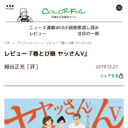
双葉社文芸総合サイト
ニュース
連載
WEB小説推理
試し読み
レビュー
注目の一冊
TOP
ブックレビュー
レビュー『春とび娘 ヤッさんV』
レビュー『春とび娘 ヤッさんV』
細谷正充［評］
2019.12.27
シェアする