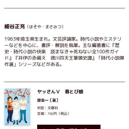
細谷正充
（ほそや・まさみつ）
1963年埼玉県生まれ。文芸評論家。時代小説やミステリ
ーなどを中心に、書評・解説を執筆。主な編著書に『歴
史・時代小説の快楽 読まなきゃ死ねない全100作ガイ
ド』『井伊の赤備え 徳川四天王筆頭史譚』「時代小説傑
作選」シリーズなどがある。
ヤッさんⅤ 春とび娘
原宏一
［著］
判型：文庫判
定価：792円（税込）