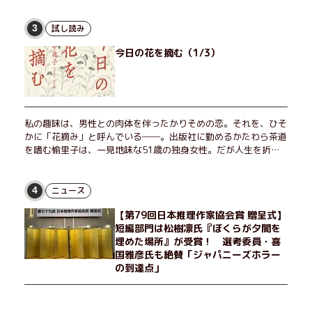
試し読み
3
今日の花を摘む（1/3）
私の趣味は、男性との肉体を伴ったかりそめの恋。それを、ひそ
かに「花摘み」と呼んでいる──。出版社に勤めるかたわら茶道
を嗜む愉里子は、一見地味な51歳の独身女性。だが人生を折り
返した今、「今日が一番若い」と日々を謳歌するように花摘みを
愉しんでいた。そんな愉里子の前に初めて、恋の終わりを怖れさ
せる男が現れた。茶の湯の粋人、70歳の万江島だ。だが彼に
ニュース
4
は、ある秘密があった……。自分の心と身体を偽らない女たちの
【第79回日本推理作家協会賞 贈呈式】
姿と、その連帯を描く。赤裸々にして切実な、セクシュアリティ
短編部門は松樹凛氏『ぼくらが夕闇を
をめぐる物語。
埋めた場所』が受賞！ 選考委員・喜
国雅彦氏も絶賛「ジャパニーズホラー
の到達点」