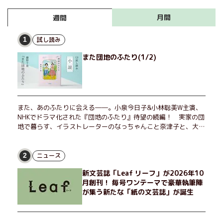
月間
週間
試し読み
1
また団地のふたり(1/2)
また、あのふたりに会える――。小泉今日子&小林聡美W主演、
NHKでドラマ化された『団地のふたり』待望の続編！ 実家の団
地で暮らす、イラストレーターのなっちゃんこと奈津子と、大学
非常勤講師のノエチこと野枝。フリマアプリの売り上げでちょっ
とした贅沢を楽しんだり、近所のおばちゃんの恋バナを聞いてあ
げたり、部屋でふたりだけの「台湾映画祭」を催したり。50代
ニュース
2
独身、幼なじみの変わらぬ友情とささやかな幸せの日々を描く。
新文芸誌「Leaf リーフ」が2026年10
月創刊！ 毎号ワンテーマで豪華執筆陣
が集う新たな「紙の文芸誌」が誕生