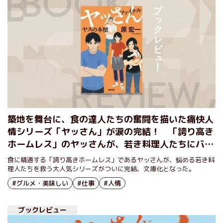
築地を舞台に、食の達人たちの奮闘を描いた痛快人
情シリーズ「ヤッさん」が涙の完結！ 「誇り高き
ホームレス」のヤッさんが、若き料理人たちにバト
ンを渡す 『ヤッさんファイナル ヤスの本懐』原
食に精通する「誇り高きホームレス」であるヤッさんが、悩める若き料
宏一
理人たちを救う大人気シリーズがついに完結、文庫化となった。
#グルメ・美味しい
#仕事
#人情
ブックレビュー