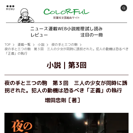
双葉社文芸総合サイト
ニュース
連載
WEB小説推理
試し読み
レビュー
注目の一冊
TOP
連載一覧
小説
夜の手と三つの駒
夜の手と三つの駒 第３回 三人の少女が同時に誘拐された。犯人の動機は恐るべき
「正義」の執行
小説
｜
第3回
夜の手と三つの駒 第３回 三人の少女が同時に誘
拐された。犯人の動機は恐るべき「正義」の執行
増田忠則［著］