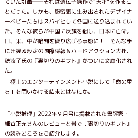
ていた計画──それは遺伝子操作で“天才”を作るこ
とだった。しかも、秘密裏に生み出されたデザイナ
ーベビーたちはスパイとして各国に送り込まれてい
た。そんな彼らが中国に反旗を翻し、日本に亡命。
日、米、中が暗闘を繰り広げる事態に！ そんな手
に汗握る設定の国際諜報＆ハードアクション大作、
穂波了氏の『裏切りのギフト』がついに文庫化され
た。
極上のエンターテインメント小説にして「命の重
さ」を問いかける結末とはなにか。
「小説推理」2022年９月号に掲載された書評家・
細谷正充さんのレビューと帯で『裏切りのギフト』
の読みどころをご紹介します。