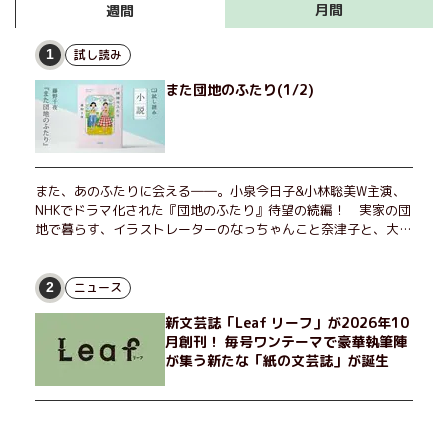
月間
週間
試し読み
1
また団地のふたり(1/2)
また、あのふたりに会える――。小泉今日子&小林聡美W主演、
NHKでドラマ化された『団地のふたり』待望の続編！ 実家の団
地で暮らす、イラストレーターのなっちゃんこと奈津子と、大学
非常勤講師のノエチこと野枝。フリマアプリの売り上げでちょっ
とした贅沢を楽しんだり、近所のおばちゃんの恋バナを聞いてあ
げたり、部屋でふたりだけの「台湾映画祭」を催したり。50代
ニュース
2
独身、幼なじみの変わらぬ友情とささやかな幸せの日々を描く。
新文芸誌「Leaf リーフ」が2026年10
月創刊！ 毎号ワンテーマで豪華執筆陣
が集う新たな「紙の文芸誌」が誕生