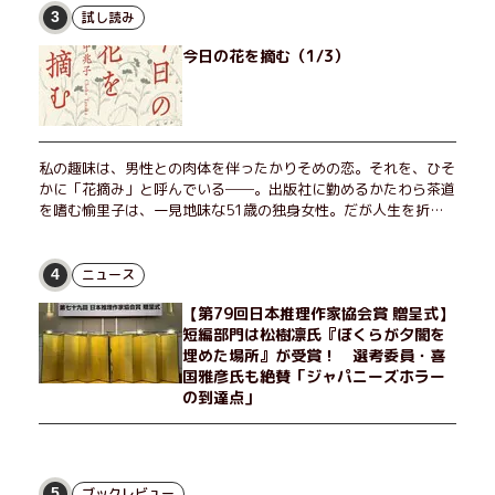
試し読み
3
今日の花を摘む（1/3）
私の趣味は、男性との肉体を伴ったかりそめの恋。それを、ひそ
かに「花摘み」と呼んでいる──。出版社に勤めるかたわら茶道
を嗜む愉里子は、一見地味な51歳の独身女性。だが人生を折り
返した今、「今日が一番若い」と日々を謳歌するように花摘みを
愉しんでいた。そんな愉里子の前に初めて、恋の終わりを怖れさ
せる男が現れた。茶の湯の粋人、70歳の万江島だ。だが彼に
ニュース
4
は、ある秘密があった……。自分の心と身体を偽らない女たちの
【第79回日本推理作家協会賞 贈呈式】
姿と、その連帯を描く。赤裸々にして切実な、セクシュアリティ
短編部門は松樹凛氏『ぼくらが夕闇を
をめぐる物語。
埋めた場所』が受賞！ 選考委員・喜
国雅彦氏も絶賛「ジャパニーズホラー
の到達点」
ブックレビュー
5