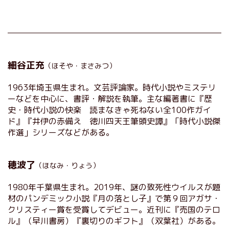
細谷正充
（ほそや・まさみつ）
1963年埼玉県生まれ。文芸評論家。時代小説やミステリ
ーなどを中心に、書評・解説を執筆。主な編著書に『歴
史・時代小説の快楽 読まなきゃ死ねない全100作ガイ
ド』『井伊の赤備え 徳川四天王筆頭史譚』「時代小説傑
作選」シリーズなどがある。
穂波了
（ほなみ・りょう）
1980年千葉県生まれ。2019年、謎の致死性ウイルスが題
材のパンデミック小説『月の落とし子』で第９回アガサ・
クリスティー賞を受賞してデビュー。近刊に『売国のテロ
ル』（早川書房）『裏切りのギフト』（双葉社）がある。