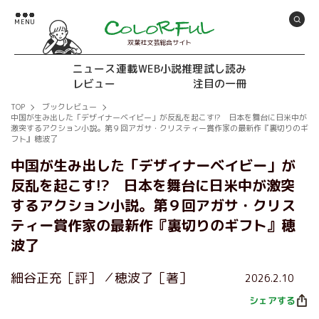
双葉社文芸総合サイト
ニュース
連載
WEB小説推理
試し読み
レビュー
注目の一冊
TOP
ブックレビュー
中国が生み出した「デザイナーベイビー」が反乱を起こす!? 日本を舞台に日米中が
激突するアクション小説。第９回アガサ・クリスティー賞作家の最新作『裏切りのギ
フト』穂波了
中国が生み出した「デザイナーベイビー」が
反乱を起こす!? 日本を舞台に日米中が激突
するアクション小説。第９回アガサ・クリス
ティー賞作家の最新作『裏切りのギフト』穂
波了
細谷正充［評］
穂波了［著］
2026.2.10
シェアする