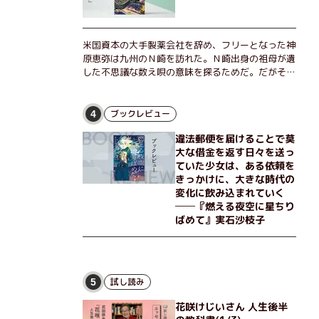
米国資本の大手製薬会社を辞め、フリーとなった神
原恵弥は九州のＮ崎を訪れた。Ｎ崎出身の祖母が遺
した不思議な数え唄の意味を探るためだ。だがそん
な恵弥に対しＮ崎大学の医学教授が、米国の監視下
に置かれている女性科学者への接触を求めてきた。
出島で見つかったある物質について博士の意見を聞
ブックレビュー
4
きたいという。恵弥は、まるで影のような存在の博
違法郵便を届けることで莫
士とまみえることはできるのか？ そして、唄の歌
大な借金を返す日々を送っ
詞「かたむくマリア」に込められた秘密とは？ 謎
ていた少女は、ある依頼を
めいたラストが鮮烈な余韻を残すシリーズ第四作！
きっかけに、大きな時代の
変化に飲み込まれていく
──『燃える夜空に星ちり
ばめて』実石沙枝子
試し読み
5
花咲けじいさん 人生後半