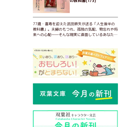
の教科書(1/3)
77歳・喜寿を迎えた武田鉄矢が送る「人生後半の
教科書」。夫婦のもつれ、孤独の気配、物忘れや将
来への心配――そんな現実に直面しているあなた
へ。この時代を楽しく・軽やかに生きるヒントを独
自の切り口で綴る。長年の読書で得た知見や自身の
経験をもとに繰り出される持論は説得力満点。まだ
まだ人生これから！ 読むだけで前向きになれる一
冊。