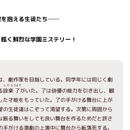
密を抱える生徒たち──
、眩く鮮烈な学園ミステリー！
は、劇作家を目指している。同学年には同じく劇
したら
りよう
る
設楽
了
がいた。了は俳優の能力を引き出し、観
した才能をもっていた。了の手がける舞台に上が
望の生徒達はこぞって渇望する。次第に周囲から
な振る舞いをしても良い舞台を作るためだと許さ
の手がける演劇の上演中に舞台から転落死する。