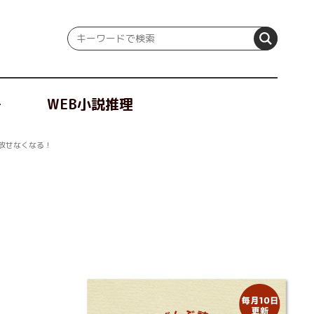
冊
WEB小説推理
放せなくなる！