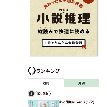
ランキング
月間
週間
試し読み
1
また団地のふたり(1/2)