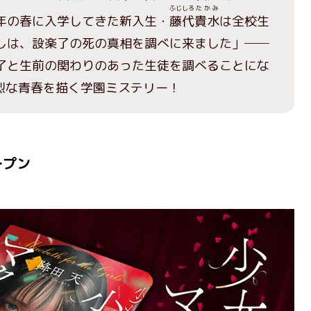
ふじしろ
たかみ
年の春に入学してきた新入生・
藤代
貴水
は全校生
しは、設楽了の死の真相を調べに来ました」──
了と生前の関わりのあった生徒を調べることにな
烈な青春を描く学園ミステリー！
ープン