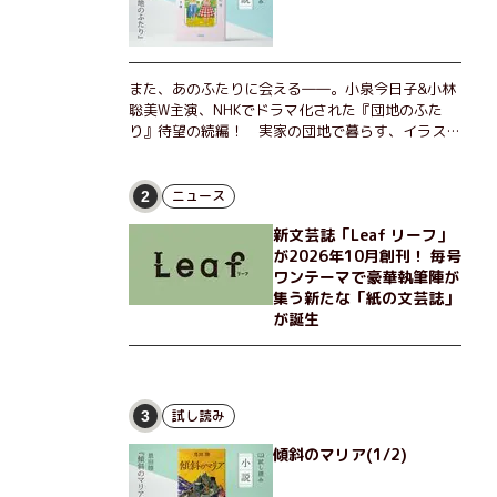
また、あのふたりに会える――。小泉今日子&小林
聡美W主演、NHKでドラマ化された『団地のふた
り』待望の続編！ 実家の団地で暮らす、イラスト
レーターのなっちゃんこと奈津子と、大学非常勤講
師のノエチこと野枝。フリマアプリの売り上げでち
ょっとした贅沢を楽しんだり、近所のおばちゃんの
ニュース
2
恋バナを聞いてあげたり、部屋でふたりだけの「台
新文芸誌「Leaf リーフ」
湾映画祭」を催したり。50代独身、幼なじみの変
が2026年10月創刊！ 毎号
わらぬ友情とささやかな幸せの日々を描く。
ワンテーマで豪華執筆陣が
集う新たな「紙の文芸誌」
が誕生
試し読み
3
傾斜のマリア(1/2)