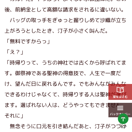
後、前納金として高額な請求をされるに違いない。
バッグの取っ手をぎゅっと握りしめて沙織が立ち
上がろうとしたとき、汀子が小さく叫んだ。
「無料ですからっ」
「え？」
「時帰りって、うちの神社では古くから呼ばれてま
す。御祭神である聖神の得意技で、人生で一度だ
け、望んだ日に戻れるんです。でもみんながみんな
できるわけじゃなくて、時帰りする人は聖神が選び
栞をはさむ
ます。選ばれない人は、どうやってもできません。
バックナンバー
それに」
無念そうに口元を引き結んだあと、汀子がつづけ
TOP