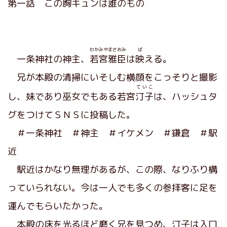
第一話 この胸キュンは誰のもの
わかみや
まさおみ
ば
一条神社の神主、
若宮
雅臣
は
映
える。
兄が本殿の清掃にいそしむ横顔をこっそりと撮影
ていこ
し、妹であり巫女でもある若宮
汀子
は、ハッシュタ
グをつけてＳＮＳに投稿した。
＃一条神社 ＃神主 ＃イケメン ＃鎌倉 ＃駅
近
駅近はかなり無理があるが、この際、なりふり構
っていられない。今は一人でも多くの参拝客に足を
運んでもらいたかった。
本殿の床を光るほど磨く兄を見つめ、汀子は入口