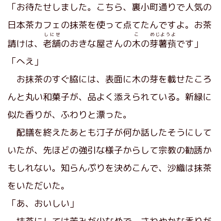
「お待たせしました。こちら、裏小町通りで人気の
日本茶カフェの抹茶を使って点てたんですよ。お茶
しにせ
こ
めじようよ
請けは、
老舗
のおきな屋さんの
木
の
芽薯蕷
です」
「へえ」
お抹茶のすぐ脇には、表面に木の芽を載せたころ
んと丸い和菓子が、品よく添えられている。新緑に
似た香りが、ふわりと漂った。
配膳を終えたあとも汀子が何か話したそうにして
いたが、先ほどの強引な様子からして宗教の勧誘か
もしれない。知らんぷりを決めこんで、沙織は抹茶
をいただいた。
「あ、おいしい」