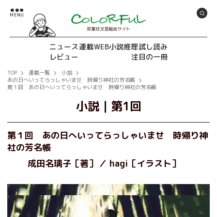
双葉社文芸総合サイト
ニュース
連載
WEB小説推理
試し読み
レビュー
注目の一冊
TOP
連載一覧
小説
あの日へいってらっしゃいませ 時帰り神社の芳名帳
第１回 あの日へいってらっしゃいませ 時帰り神社の芳名帳
小説
｜
第1回
第１回 あの日へいってらっしゃいませ 時帰り神
社の芳名帳
成田名璃子［著］
hagi［イラスト］