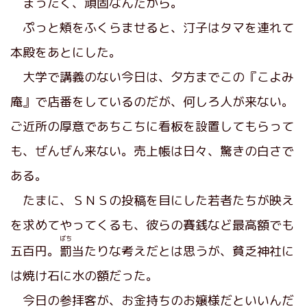
まったく、頑固なんだから。
ぷっと頬をふくらませると、汀子はタマを連れて
本殿をあとにした。
大学で講義のない今日は、夕方までこの『こよみ
庵』で店番をしているのだが、何しろ人が来ない。
ご近所の厚意であちこちに看板を設置してもらって
も、ぜんぜん来ない。売上帳は日々、驚きの白さで
ある。
たまに、ＳＮＳの投稿を目にした若者たちが映え
を求めてやってくるも、彼らの賽銭など最高額でも
ばち
五百円。
罰
当たりな考えだとは思うが、貧乏神社に
は焼け石に水の額だった。
今日の参拝客が、お金持ちのお嬢様だといいんだ