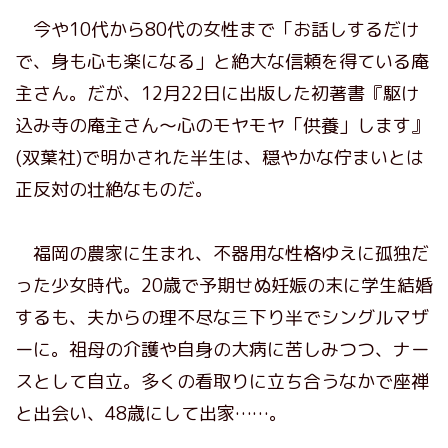
今や10代から80代の女性まで「お話しするだけ
で、身も心も楽になる」と絶大な信頼を得ている庵
主さん。だが、12月22日に出版した初著書『駆け
込み寺の庵主さん～心のモヤモヤ「供養」します』
(双葉社)で明かされた半生は、穏やかな佇まいとは
正反対の壮絶なものだ。
福岡の農家に生まれ、不器用な性格ゆえに孤独だ
った少女時代。20歳で予期せぬ妊娠の末に学生結婚
するも、夫からの理不尽な三下り半でシングルマザ
ーに。祖母の介護や自身の大病に苦しみつつ、ナー
スとして自立。多くの看取りに立ち合うなかで座禅
と出会い、48歳にして出家……。