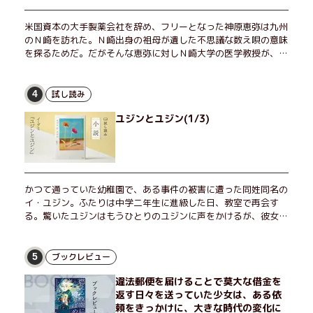
米国資本の大手製薬会社を辞め、フリーとなった神原恵弥は九州
のＮ崎を訪れた。Ｎ崎出身の祖母が遺した不思議な数え唄の意味
を探るためだ。だがそんな恵弥に対しＮ崎大学の医学教授が、米
国の監視下に置かれている女性科学者への接触を求めてきた。出
島で見つかったある物質について博士の意見を聞きたいという。
恵弥は、まるで影のような存在の博士とまみえることはできるの
試し読み
4
か？ そして、唄の歌詞「かたむくマリア」に込められた秘密と
ユジンとユジン(1/3)
は？ 謎めいたラストが鮮烈な余韻を残すシリーズ第四作！
かつて通っていた幼稚園で、ある事件の被害に遭った同姓同名の
イ・ユジン。ふたりは中学二年生に進級した日、教室で再会す
る。驚いたユジンはもうひとりのユジンに声をかけるが、彼女は
「人違いだ」と言い張り、さらにあの頃の記憶をすべて喪ってい
て……。韓国で世代を超えて愛され続け、35万部を突破したベス
トセラー小説の邦訳版。
ブックレビュー
5
違法郵便を届けることで莫大な借金を
返す日々を送っていた少女は、ある依
頼をきっかけに、大きな時代の変化に