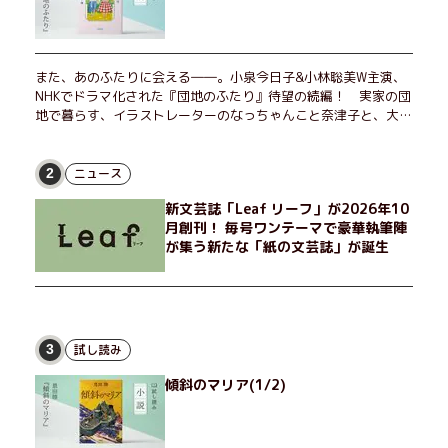
また、あのふたりに会える――。小泉今日子&小林聡美W主演、
NHKでドラマ化された『団地のふたり』待望の続編！ 実家の団
地で暮らす、イラストレーターのなっちゃんこと奈津子と、大学
非常勤講師のノエチこと野枝。フリマアプリの売り上げでちょっ
とした贅沢を楽しんだり、近所のおばちゃんの恋バナを聞いてあ
げたり、部屋でふたりだけの「台湾映画祭」を催したり。50代
ニュース
2
独身、幼なじみの変わらぬ友情とささやかな幸せの日々を描く。
新文芸誌「Leaf リーフ」が2026年10
月創刊！ 毎号ワンテーマで豪華執筆陣
が集う新たな「紙の文芸誌」が誕生
試し読み
3
傾斜のマリア(1/2)