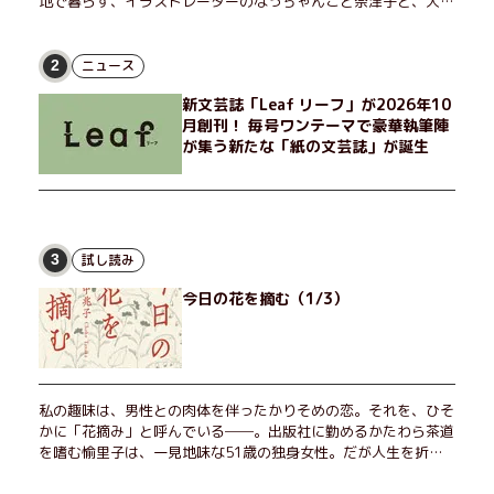
地で暮らす、イラストレーターのなっちゃんこと奈津子と、大学
非常勤講師のノエチこと野枝。フリマアプリの売り上げでちょっ
とした贅沢を楽しんだり、近所のおばちゃんの恋バナを聞いてあ
げたり、部屋でふたりだけの「台湾映画祭」を催したり。50代
ニュース
2
独身、幼なじみの変わらぬ友情とささやかな幸せの日々を描く。
新文芸誌「Leaf リーフ」が2026年10
月創刊！ 毎号ワンテーマで豪華執筆陣
が集う新たな「紙の文芸誌」が誕生
試し読み
3
今日の花を摘む（1/3）
私の趣味は、男性との肉体を伴ったかりそめの恋。それを、ひそ
かに「花摘み」と呼んでいる──。出版社に勤めるかたわら茶道
を嗜む愉里子は、一見地味な51歳の独身女性。だが人生を折り
返した今、「今日が一番若い」と日々を謳歌するように花摘みを
愉しんでいた。そんな愉里子の前に初めて、恋の終わりを怖れさ