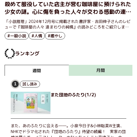
殺めて服役していた店主が営む珈琲屋に預けられた
少女の謎。心に傷を負った人々が交わる感動の連作
短編集 『珈琲屋の人々 遠まわりの純情』池永陽
「小説推理」2024年12月号に掲載された書評家・吉田伸子さんのレビ
ューで『珈琲屋の人々 遠まわりの純情』の読みどころをご紹介しま
す。
#一般小説
#人情
#癒やし
ランキング
月間
週間
試し読み
1
また団地のふたり(1/2)
また、あのふたりに会える――。小泉今日子&小林聡美W主演、
NHKでドラマ化された『団地のふたり』待望の続編！ 実家の団