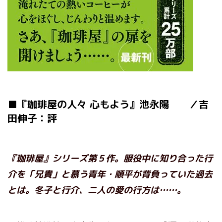
■『珈琲屋の人々 心もよう』池永陽 ／吉
田伸子：評
『珈琲屋』シリーズ第５作。服役中に知り合った行
介を「兄貴」と慕う青年・順平が背負っていた過去
とは。冬子と行介、二人の愛の行方は……。