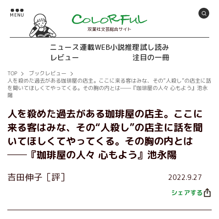
双葉社文芸総合サイト
ニュース
連載
WEB小説推理
試し読み
レビュー
注目の一冊
TOP
ブックレビュー
人を殺めた過去がある珈琲屋の店主。ここに来る客はみな、その“人殺し”の店主に話
を聞いてほしくてやってくる。その胸の内とは──『珈琲屋の人々 心もよう』池永
陽
人を殺めた過去がある珈琲屋の店主。ここに
来る客はみな、その“人殺し”の店主に話を聞
いてほしくてやってくる。その胸の内とは
──『珈琲屋の人々 心もよう』池永陽
吉田伸子［評］
2022.9.27
シェアする