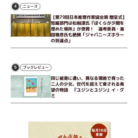
せる男が現れた。茶の湯の粋人、70歳の万江島だ。だが彼に
ニュース
4
は、ある秘密があった……。自分の心と身体を偽らない女たちの
【第79回日本推理作家協会賞 贈呈式】
姿と、その連帯を描く。赤裸々にして切実な、セクシュアリティ
短編部門は松樹凛氏『ぼくらが夕闇を
をめぐる物語。
埋めた場所』が受賞！ 選考委員・喜
国雅彦氏も絶賛「ジャパニーズホラー
の到達点」
ブックレビュー
5
同じ被害に遭い、異なる環境で育った
二人の少女。世代を超えて愛される希
望の物語 『ユジンとユジン』イ・グ
ミ