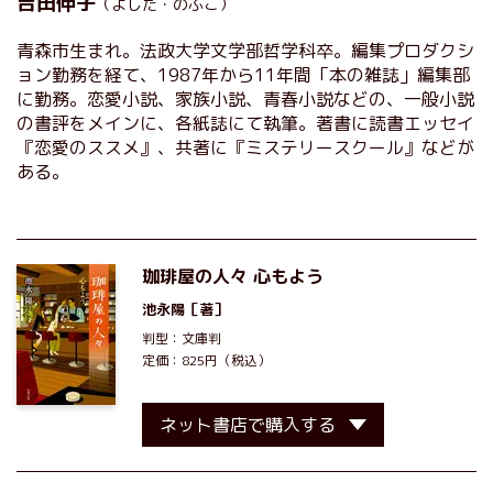
吉田伸子
（よしだ・のぶこ）
青森市生まれ。法政大学文学部哲学科卒。編集プロダクシ
ョン勤務を経て、1987年から11年間「本の雑誌」編集部
に勤務。恋愛小説、家族小説、青春小説などの、一般小説
の書評をメインに、各紙誌にて執筆。著書に読書エッセイ
『恋愛のススメ』、共著に『ミステリースクール』などが
ある。
珈琲屋の人々 心もよう
池永陽
［著］
判型：文庫判
定価：825円（税込）
ネット書店で購入する