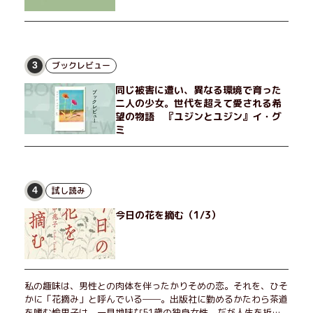
ブックレビュー
3
同じ被害に遭い、異なる環境で育った
二人の少女。世代を超えて愛される希
望の物語 『ユジンとユジン』イ・グ
ミ
試し読み
4
今日の花を摘む（1/3）
私の趣味は、男性との肉体を伴ったかりそめの恋。それを、ひそ
かに「花摘み」と呼んでいる──。出版社に勤めるかたわら茶道
を嗜む愉里子は、一見地味な51歳の独身女性。だが人生を折り