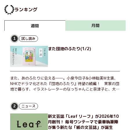
りの1冊に出会えますように。
ランキング
月間
週間
試し読み
1
また団地のふたり(1/2)
また、あのふたりに会える――。小泉今日子&小林聡美W主演、
NHKでドラマ化された『団地のふたり』待望の続編！ 実家の団
地で暮らす、イラストレーターのなっちゃんこと奈津子と、大学
非常勤講師のノエチこと野枝。フリマアプリの売り上げでちょっ
とした贅沢を楽しんだり、近所のおばちゃんの恋バナを聞いてあ
げたり、部屋でふたりだけの「台湾映画祭」を催したり。50代
ニュース
2
独身、幼なじみの変わらぬ友情とささやかな幸せの日々を描く。
新文芸誌「Leaf リーフ」が2026年10
月創刊！ 毎号ワンテーマで豪華執筆陣
が集う新たな「紙の文芸誌」が誕生