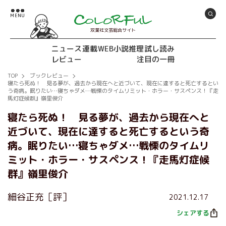
双葉社文芸総合サイト
ニュース
連載
WEB小説推理
試し読み
レビュー
注目の一冊
TOP
ブックレビュー
寝たら死ぬ！ 見る夢が、過去から現在へと近づいて、現在に達すると死亡するとい
う奇病。眠りたい…寝ちゃダメ…戦慄のタイムリミット・ホラー・サスペンス！『走
馬灯症候群』嶺里俊介
寝たら死ぬ！ 見る夢が、過去から現在へと
近づいて、現在に達すると死亡するという奇
病。眠りたい…寝ちゃダメ…戦慄のタイムリ
ミット・ホラー・サスペンス！『走馬灯症候
群』嶺里俊介
細谷正充［評］
2021.12.17
シェアする