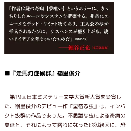
■『走馬灯症候群』嶺里俊介
第19回日本ミステリー文学大賞新人賞を受賞し
た、嶺里俊介のデビュー作『星宿る虫』は、インパ
クト抜群の作品であった。不思議な虫による奇病の
蔓延と、それによって露わになった地獄絵図に、恐