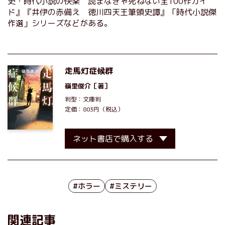
史・時代小説の快楽 読まなきゃ死ねない全100作ガイ
ド』『井伊の赤備え 徳川四天王筆頭史譚』「時代小説傑
作選」シリーズなどがある。
走馬灯症候群
嶺里俊介
［著］
判型：文庫判
定価：803円（税込）
ネット書店で購入する
#ホラー
#ミステリー
関連記事