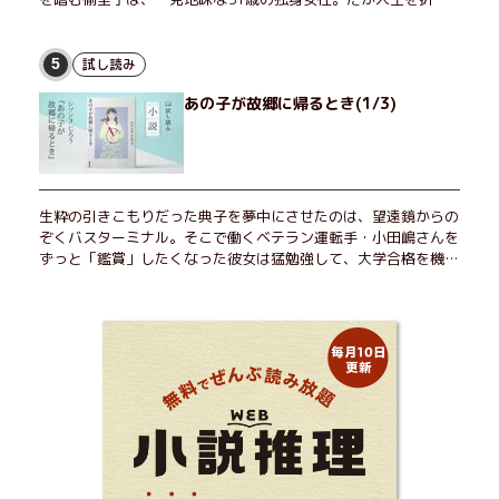
返した今、「今日が一番若い」と日々を謳歌するように花摘みを
愉しんでいた。そんな愉里子の前に初めて、恋の終わりを怖れさ
せる男が現れた。茶の湯の粋人、70歳の万江島だ。だが彼に
試し読み
5
は、ある秘密があった……。自分の心と身体を偽らない女たちの
あの子が故郷に帰るとき(1/3)
姿と、その連帯を描く。赤裸々にして切実な、セクシュアリティ
をめぐる物語。
生粋の引きこもりだった典子を夢中にさせたのは、望遠鏡からの
ぞくバスターミナル。そこで働くベテラン運転手・小田嶋さんを
ずっと「鑑賞」したくなった彼女は猛勉強して、大学合格を機に
近くで暮らすことに──。初恋、就職、大切な人との別れ。「こ
んなはずじゃなかった」の先で毎日はちょっとずつ面白くな
る！ 地元が恋しくなったとき、どこか遠くへ逃げたいときは読
んで下さい。孤独を愛する人のお守りになる、くすっと、うるっ
と、心がゆるむ短編集。