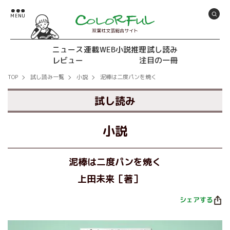
双葉社文芸総合サイト
ニュース
連載
WEB小説推理
試し読み
レビュー
注目の一冊
TOP
試し読み一覧
小説
泥棒は二度パンを焼く
試し読み
小説
泥棒は二度パンを焼く
上田未来［著］
シェアする