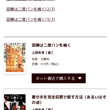
泥棒は二度パンを焼く(2/3)
泥棒は二度パンを焼く(3/3)
泥棒は二度パンを焼く
上田未来
［著］
判型：文庫判
定価：913円（税込）
ネット書店で購入する
妻が夫を完全犯罪で殺す方法（あるいはそ
の逆）
上田未来
［著］