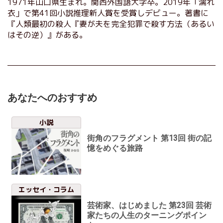
1971年山口県生まれ。関西外国語大学卒。2019年「濡れ
衣」で第41回小説推理新人賞を受賞しデビュー。著書に
『人類最初の殺人『妻が夫を完全犯罪で殺す方法（あるい
はその逆）』がある。
あなたへのおすすめ
小説
街角のフラグメント 第13回 街の記
憶をめぐる旅路
エッセイ・コラム
芸術家、はじめました 第23回 芸術
家たちの人生のターニングポイン