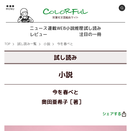
双葉社文芸総合サイト
ニュース
連載
WEB小説推理
試し読み
レビュー
注目の一冊
TOP
試し読み一覧
小説
今を春べと
試し読み
小説
今を春べと
奥田亜希子［著］
シェアする