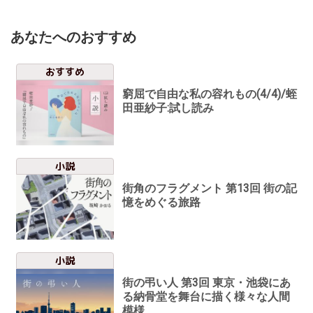
あなたへのおすすめ
おすすめ
窮屈で自由な私の容れもの(4/4)/蛭
田亜紗子:試し読み
小説
街角のフラグメント 第13回 街の記
憶をめぐる旅路
小説
街の弔い人 第3回 東京・池袋にあ
る納骨堂を舞台に描く様々な人間
模様