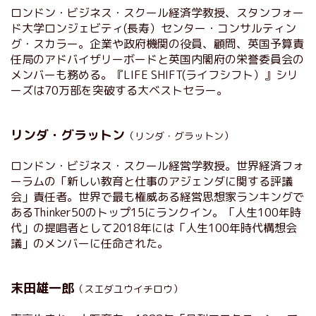
ロンドン・ビジネス・スクール経済学教授、スタンフォー
ド大学ロンジェビティ(長寿）センター・コンサルティン
グ・スカラー。企業や政府機関の役員、顧問、英国予算責
任局のアドバイザリーボードと英国内閣府の栄誉委員会の
メンバーも務める。『LIFE SHIFT(ライフシフト）』シリ
ーズは70万部を突破する大ベストセラー。
リンダ・グラットン
（リンダ・グラットン）
ロンドン・ビジネス・スクール経営学教授。世界経済フォ
ーラムの「新しい教育と仕事のアジェンダに関する評議
会」責任者。世界で最も権威ある経営思想家ランキングで
あるThinker50のトップ15にランクイン。「人生100年時
代」の提唱者として2018年には「人生100年時代構想会
議」のメンバーに任命された。
末田雄一郎
（スエダユウイチロウ）