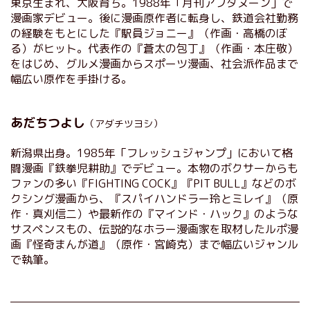
東京生まれ、大阪育ち。1988年「月刊アフタヌーン」で
漫画家デビュー。後に漫画原作者に転身し、鉄道会社勤務
の経験をもとにした『駅員ジョニー』（作画・高橋のぼ
る）がヒット。代表作の『蒼太の包丁』（作画・本庄敬）
をはじめ、グルメ漫画からスポーツ漫画、社会派作品まで
幅広い原作を手掛ける。
あだちつよし
（アダチツヨシ）
新潟県出身。1985年「フレッシュジャンプ」において格
闘漫画『鉄拳児耕助』でデビュー。本物のボクサーからも
ファンの多い『FIGHTING COCK』『PIT BULL』などのボ
クシング漫画から、『スパイハンドラー玲とミレイ』（原
作・真刈信二）や最新作の『マインド・ハック』のような
サスペンスもの、伝説的なホラー漫画家を取材したルポ漫
画『怪奇まんが道』（原作・宮崎克）まで幅広いジャンル
で執筆。