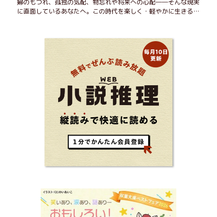
婦のもつれ、孤独の気配、物忘れや将来への心配――そんな現実
に直面しているあなたへ。この時代を楽しく・軽やかに生きるヒ
ントを独自の切り口で綴る。長年の読書で得た知見や自身の経験
をもとに繰り出される持論は説得力満点。まだまだ人生これか
ら！ 読むだけで前向きになれる一冊。