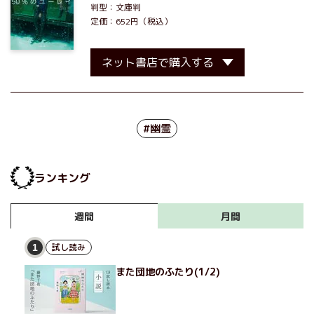
判型：文庫判
定価：652円（税込）
ネット書店で購入する
#幽霊
ランキング
月間
週間
試し読み
1
また団地のふたり(1/2)