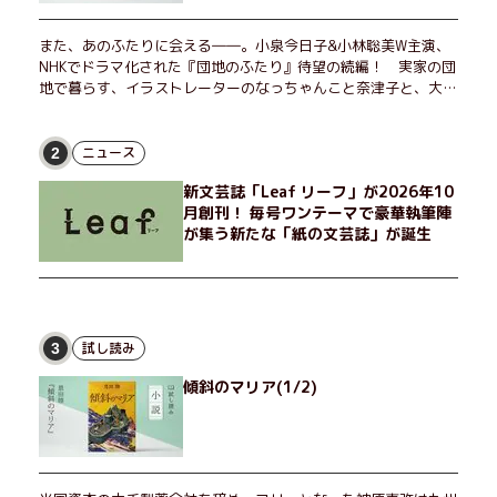
また、あのふたりに会える――。小泉今日子&小林聡美W主演、
NHKでドラマ化された『団地のふたり』待望の続編！ 実家の団
地で暮らす、イラストレーターのなっちゃんこと奈津子と、大学
非常勤講師のノエチこと野枝。フリマアプリの売り上げでちょっ
とした贅沢を楽しんだり、近所のおばちゃんの恋バナを聞いてあ
げたり、部屋でふたりだけの「台湾映画祭」を催したり。50代
ニュース
2
独身、幼なじみの変わらぬ友情とささやかな幸せの日々を描く。
新文芸誌「Leaf リーフ」が2026年10
月創刊！ 毎号ワンテーマで豪華執筆陣
が集う新たな「紙の文芸誌」が誕生
試し読み
3
傾斜のマリア(1/2)