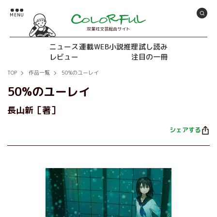
双葉社文芸総合サイト
ニュース
連載
WEB小説推理
試し読み
レビュー
注目の一冊
TOP
作品一覧
50%のユーレイ
50%のユーレイ
長山新［著］
シェアする