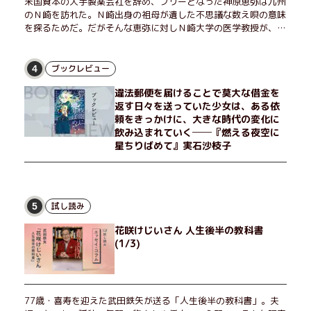
米国資本の大手製薬会社を辞め、フリーとなった神原恵弥は九州
のＮ崎を訪れた。Ｎ崎出身の祖母が遺した不思議な数え唄の意味
を探るためだ。だがそんな恵弥に対しＮ崎大学の医学教授が、米
国の監視下に置かれている女性科学者への接触を求めてきた。出
島で見つかったある物質について博士の意見を聞きたいという。
恵弥は、まるで影のような存在の博士とまみえることはできるの
ブックレビュー
4
か？ そして、唄の歌詞「かたむくマリア」に込められた秘密と
違法郵便を届けることで莫大な借金を
は？ 謎めいたラストが鮮烈な余韻を残すシリーズ第四作！
返す日々を送っていた少女は、ある依
頼をきっかけに、大きな時代の変化に
飲み込まれていく──『燃える夜空に
星ちりばめて』実石沙枝子
試し読み
5
花咲けじいさん 人生後半の教科書
(1/3)
77歳・喜寿を迎えた武田鉄矢が送る「人生後半の教科書」。夫