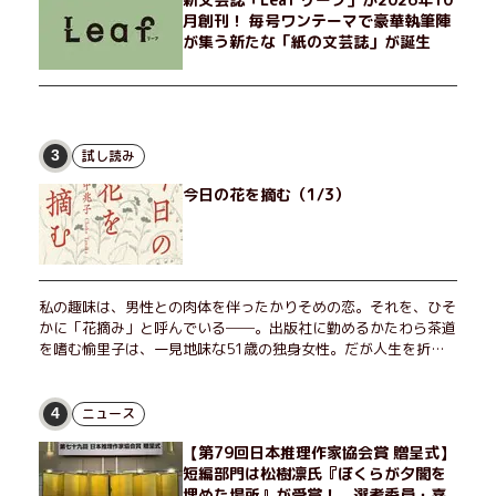
月創刊！ 毎号ワンテーマで豪華執筆陣
が集う新たな「紙の文芸誌」が誕生
試し読み
3
今日の花を摘む（1/3）
私の趣味は、男性との肉体を伴ったかりそめの恋。それを、ひそ
かに「花摘み」と呼んでいる──。出版社に勤めるかたわら茶道
を嗜む愉里子は、一見地味な51歳の独身女性。だが人生を折り
返した今、「今日が一番若い」と日々を謳歌するように花摘みを
愉しんでいた。そんな愉里子の前に初めて、恋の終わりを怖れさ
せる男が現れた。茶の湯の粋人、70歳の万江島だ。だが彼に
ニュース
4
は、ある秘密があった……。自分の心と身体を偽らない女たちの
【第79回日本推理作家協会賞 贈呈式】
姿と、その連帯を描く。赤裸々にして切実な、セクシュアリティ
短編部門は松樹凛氏『ぼくらが夕闇を
をめぐる物語。
埋めた場所』が受賞！ 選考委員・喜