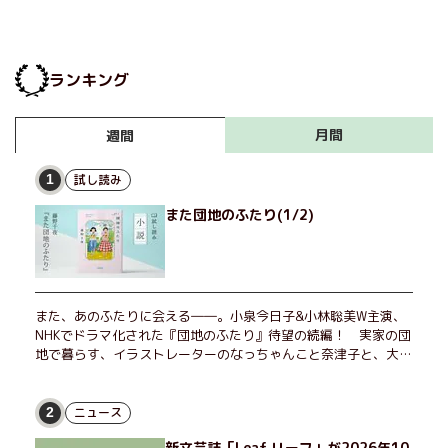
ランキング
月間
週間
試し読み
1
また団地のふたり(1/2)
また、あのふたりに会える――。小泉今日子&小林聡美W主演、
NHKでドラマ化された『団地のふたり』待望の続編！ 実家の団
地で暮らす、イラストレーターのなっちゃんこと奈津子と、大学
非常勤講師のノエチこと野枝。フリマアプリの売り上げでちょっ
とした贅沢を楽しんだり、近所のおばちゃんの恋バナを聞いてあ
げたり、部屋でふたりだけの「台湾映画祭」を催したり。50代
ニュース
2
独身、幼なじみの変わらぬ友情とささやかな幸せの日々を描く。
新文芸誌「Leaf リーフ」が2026年10