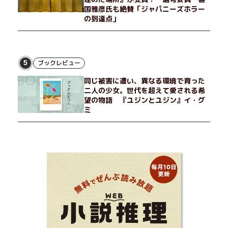
国雅彦氏も絶賛「ジャパニーズホラー
の到達点」
ブックレビュー
5
同じ被害に遭い、異なる環境で育った
二人の少女。世代を超えて愛される希
望の物語 『ユジンとユジン』イ・グ
ミ