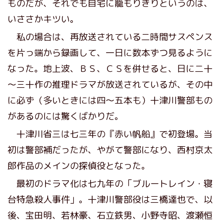
ものだが、それでも自宅に籠もりきりというのは、
いささかキツい。
私の場合は、再放送されている二時間サスペンス
を片っ端から録画して、一日に数本ずつ見るように
なった。地上波、ＢＳ、ＣＳを併せると、日に二十
～三十作の推理ドラマが放送されているが、その中
に必ず（多いときには四～五本も）十津川警部もの
があるのには驚くばかりだ。
十津川省三は七三年の『赤い帆船』で初登場。当
初は警部補だったが、やがて警部になり、西村京太
郎作品のメインの探偵役となった。
最初のドラマ化は七九年の「ブルートレイン・寝
台特急殺人事件」。十津川警部役は三橋達也で、以
後、宝田明、若林豪、石立鉄男、小野寺昭、渡瀬恒