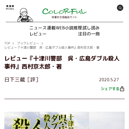
双葉社文芸総合サイト
ニュース
連載
WEB小説推理
試し読み
レビュー
注目の一冊
TOP
ブックレビュー
レビュー『十津川警部 呉・広島ダブル殺人事件』西村京太郎・著
レビュー『十津川警部 呉・広島ダブル殺人
事件』西村京太郎・著
日下三蔵［評］
2020.5.27
シェアする